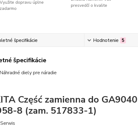
Využite dopravu úplne
presvedčí o kvalite
zadarmo
etné špecifikácie
Hodnotenie
5
tné špecifikácie
Náhradné diely pre náradie
TA Część zamienna do GA9040S
58-8 (zam. 517833-1)
Serwis