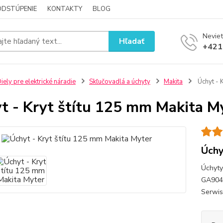
ODSTÚPENIE
KONTAKTY
BLOG
Neviet
Hľadať
+421
iely pre elektrické náradie
Skľučovadlá a úchyty
Makita
Úchyt - 
t - Kryt štítu 125 mm Makita M
Úchy
Úchyty
GA9040
Serwis