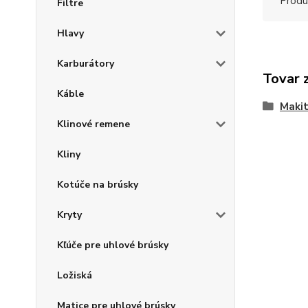
Produ
Filtre
Hlavy
Karburátory
Tovar 
Káble
Maki
Klinové remene
Kliny
Kotúče na brúsky
Kryty
Kľúče pre uhlové brúsky
Ložiská
Matice pre uhlové brúsky