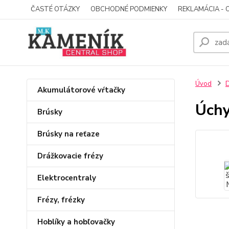
ČASTÉ OTÁZKY
OBCHODNÉ PODMIENKY
REKLAMÁCIA - 
Úvod
D
Akumulátorové vŕtačky
Úchy
Brúsky
Brúsky na reťaze
Drážkovacie frézy
Elektrocentraly
Frézy, frézky
Hoblíky a hobľovačky