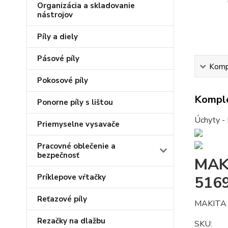
Organizácia a skladovanie
nástrojov
Píly a diely
Pásové píly
Kompl
Pokosové píly
Komple
Ponorne píly s lištou
Úchyty - 
Priemyselne vysavače
Pracovné oblečenie a
bezpečnosť
MAKI
Príklepove vŕtačky
5169
Reťazové píly
MAKITA 
Rezačky na dlažbu
SKU: