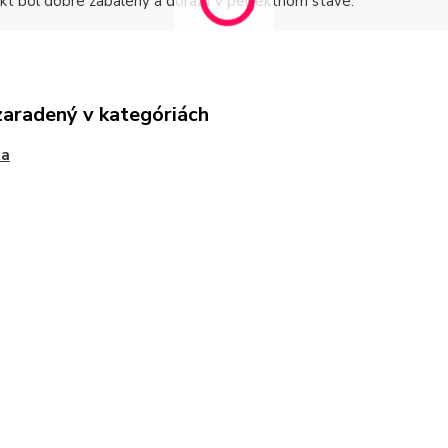
kt bol dobre zabalený a dorazil v perfektnom stave.
zaradený v kategóriách
ta