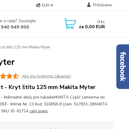
Prihlásenie
EUR
e si rady? Zavolajte.
0
ks
za
0,00 EUR
 940 949 000
Kryt štítu 125 mm Makita Myter
yter
Ako ma hodnotia zákazníci
t - Kryt štítu 125 mm Makita Myter
 - Náhradné diely pre náradieMAKITA Część zamienna do
SF- Wirnik Nr. 13 Kod: 516958-8 (zam. 517833-1)MAKITA
 SKU: ID: 61714
celý popis