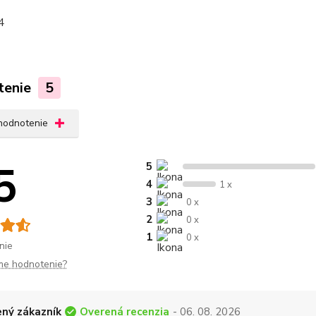
4
tenie
5
 hodnotenie
5
5
4
1 x
3
0 x
2
0 x
1
0 x
nie
me hodnotenie?
Overená recenzia
ný zákazník
- 06. 08. 2026