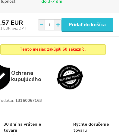
tupnosť
do 3-7 dní
,57 EUR
Pridať do košíka
51 EUR
bez DPH
Tento mesiac zakúpili 60 zákazníci.
Ochrana
kupujúcého
roduktu:
13160067163
30 dní na vrátenie
Rýchle doručenie
tovaru
tovaru