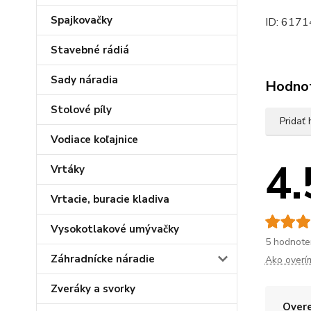
Spajkovačky
ID: 6171
Stavebné rádiá
Sady náradia
Hodno
Stolové píly
Pridať
Vodiace koľajnice
4.
Vrtáky
Vrtacie, buracie kladiva
Vysokotlakové umývačky
5 hodnote
Záhradnícke náradie
Ako overí
Zveráky a svorky
Overe