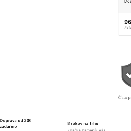
Dos
96
78,
Číslo p
Doprava od 30€
8 rokov na trhu
zadarmo
Značka Kameník Vás