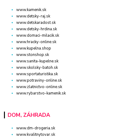
www.kamenik.sk
www.detsky-raj.sk
www.detskaradost.sk
www.detsky-hrdina.sk
www.domaci-milacik.sk
www.hracky-online.sk
www.kupelna.shop
www.stonshop.sk
www.sanita-kupelne.sk
www.skolsky-batoh.sk
www.sportaturistika.sk
www.potraviny-online.sk
www.zlatnictvo-online.sk
www.rybarstvo-kamenik.sk
DOM, ZÁHRADA
www.dm-drogeria.sk
www.kvalitnytovar.sk