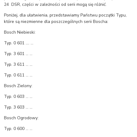
24 DSR, części w zależności od serii mogą się różnić.
Poniżej, dla ułatwienia, przedstawiamy Państwu początki Typu,
które są niezmienne dla poszczególnych serii Boscha:
Bosch Niebieski:
Typ. 0 601 .... ...
Typ. 3 601 ... ...
Typ. 3 611 ... ...
Typ. 0 611 ... ...
Bosch Zielony:
Typ. 0 603 ... ...
Typ. 3 603 ... ...
Bosch Ogrodowy:
Typ. 0 600 ... ...