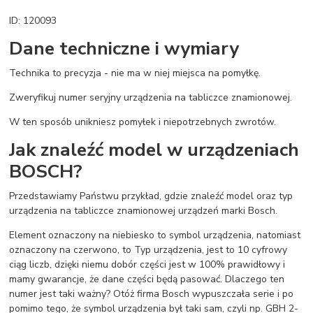
ID: 120093
Dane techniczne i wymiary
Technika to precyzja - nie ma w niej miejsca na pomyłkę.
Zweryfikuj numer seryjny urządzenia na tabliczce znamionowej.
W ten sposób unikniesz pomyłek i niepotrzebnych zwrotów.
Jak znaleźć model w urządzeniach
BOSCH?
Przedstawiamy Państwu przykład, gdzie znaleźć model oraz typ
urządzenia na tabliczce znamionowej urządzeń marki Bosch.
Element oznaczony na niebiesko to symbol urządzenia, natomiast
oznaczony na czerwono, to Typ urządzenia, jest to 10 cyfrowy
ciąg liczb, dzięki niemu dobór części jest w 100% prawidłowy i
mamy gwarancje, że dane części będą pasować. Dlaczego ten
numer jest taki ważny? Otóż firma Bosch wypuszczała serie i po
pomimo tego, że symbol urządzenia był taki sam, czyli np. GBH 2-