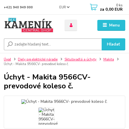
0
ks
EUR
+421 940 949 000
za
0,00 EUR
Menu
Hľadať
Úvod
Diely pre elektrické náradie
Skľučovadlá a úchyty
Makita
Úchyt - Makita 9566CV- prevodové koleso č.
Úchyt - Makita 9566CV-
prevodové koleso č.