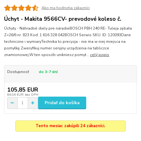
Ako ma hodnotia zákazníci
Úchyt - Makita 9566CV- prevodové koleso č.
Úchyty - Náhradné diely pre náradieBOSCH PBH 240 RE- Tuleja zębata
Z=26/6 nr. 823 Kod: 1 616 328 042BOSCH Serwis SKU: ID: 120093Dane
techniczne i wymiaryTechnika to precyzja - nie ma w niej miejsca na
pomyłkę.Zweryfikuj numer seryjny urządzenia na tabliczce
znamionowej.W ten sposób unikniesz pomył...
celý popis
Dostupnosť
do 3-7 dní
105,85 EUR
86,06 EUR
bez DPH
Pridať do košíka
Tento mesiac zakúpili 24 zákazníci.