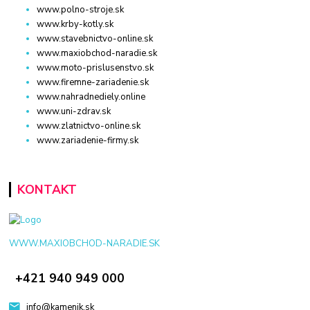
www.polno-stroje.sk
www.krby-kotly.sk
www.stavebnictvo-online.sk
www.maxiobchod-naradie.sk
www.moto-prislusenstvo.sk
www.firemne-zariadenie.sk
www.nahradnediely.online
www.uni-zdrav.sk
www.zlatnictvo-online.sk
www.zariadenie-firmy.sk
KONTAKT
WWW.MAXIOBCHOD-NARADIE.SK
+421 940 949 000
info@kamenik.sk