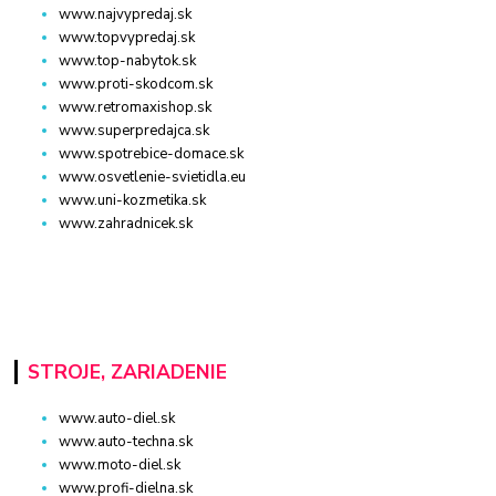
www.najvypredaj.sk
www.topvypredaj.sk
www.top-nabytok.sk
www.proti-skodcom.sk
www.retromaxishop.sk
www.superpredajca.sk
www.spotrebice-domace.sk
www.osvetlenie-svietidla.eu
www.uni-kozmetika.sk
www.zahradnicek.sk
STROJE, ZARIADENIE
www.auto-diel.sk
www.auto-techna.sk
www.moto-diel.sk
www.profi-dielna.sk