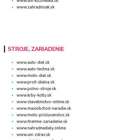
www.uni-kozmetika.sk
www.zahradnicek.sk
STROJE, ZARIADENIE
www.auto-diel.sk
www.auto-techna.sk
www.moto-diel.sk
www.profi-dielna.sk
www.polno-stroje.sk
www.krby-kotly.sk
www.stavebnictvo-online.sk
www.maxiobchod-naradie.sk
www.moto-prislusenstvo.sk
www.firemne-zariadenie.sk
www.nahradnediely.online
www.uni-zdrav.sk