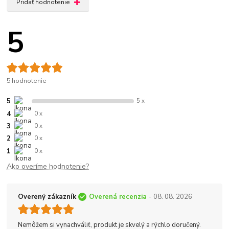
Pridať hodnotenie
5
5 hodnotenie
5
5 x
4
0 x
3
0 x
2
0 x
1
0 x
Ako overíme hodnotenie?
Overený zákazník
Overená recenzia
- 08. 08. 2026
Nemôžem si vynachváliť, produkt je skvelý a rýchlo doručený.