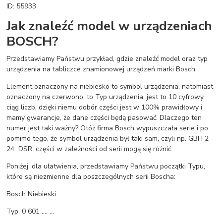
ID: 55933
Jak znaleźć model w urządzeniach
BOSCH?
Przedstawiamy Państwu przykład, gdzie znaleźć model oraz typ
urządzenia na tabliczce znamionowej urządzeń marki Bosch.
Element oznaczony na niebiesko to symbol urządzenia, natomiast
oznaczony na czerwono, to Typ urządzenia, jest to 10 cyfrowy
ciąg liczb, dzięki niemu dobór części jest w 100% prawidłowy i
mamy gwarancje, że dane części będą pasować. Dlaczego ten
numer jest taki ważny? Otóż firma Bosch wypuszczała serie i po
pomimo tego, że symbol urządzenia był taki sam, czyli np. GBH 2-
24 DSR, części w zależności od serii mogą się różnić.
Poniżej, dla ułatwienia, przedstawiamy Państwu początki Typu,
które są niezmienne dla poszczególnych serii Boscha:
Bosch Niebieski:
Typ. 0 601 .... ...