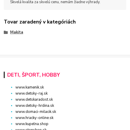
Skvelá kvalita za skvelú cenu, nemám žiadne výhrady.
Tovar zaradený v kategóriách
Makita
DETI, ŠPORT, HOBBY
www.kamenik.sk
www.detsky-raj.sk
www.detskaradost.sk
www.detsky-hrdina.sk
www.domaci-milacik.sk
www.hracky-online.sk
www.kupelna.shop
www.stonshop.sk