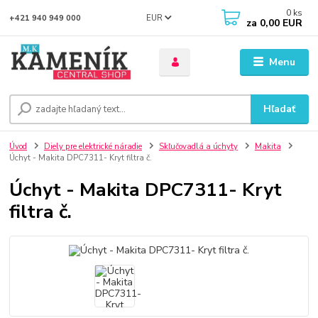
0
ks
EUR
+421 940 949 000
za
0,00 EUR
Menu
Hľadať
Úvod
Diely pre elektrické náradie
Skľučovadlá a úchyty
Makita
Úchyt - Makita DPC7311- Kryt filtra č.
Úchyt - Makita DPC7311- Kryt
filtra č.