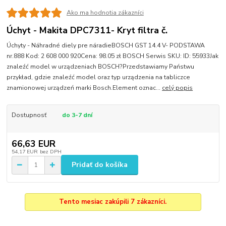
Ako ma hodnotia zákazníci
Úchyt - Makita DPC7311- Kryt filtra č.
Úchyty - Náhradné diely pre náradieBOSCH GST 14.4 V- PODSTAWA
nr.888 Kod: 2 608 000 920Cena: 98.05 zł BOSCH Serwis SKU: ID: 55933Jak
znaleźć model w urządzeniach BOSCH?Przedstawiamy Państwu
przykład, gdzie znaleźć model oraz typ urządzenia na tabliczce
znamionowej urządzeń marki Bosch.Element oznac...
celý popis
Dostupnosť
do 3-7 dní
66,63 EUR
54,17 EUR
bez DPH
Pridať do košíka
Tento mesiac zakúpili 7 zákazníci.