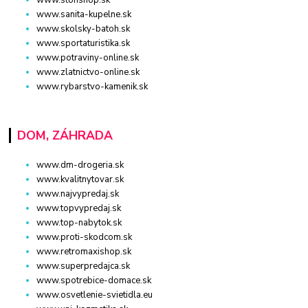
www.sanita-kupelne.sk
www.skolsky-batoh.sk
www.sportaturistika.sk
www.potraviny-online.sk
www.zlatnictvo-online.sk
www.rybarstvo-kamenik.sk
DOM, ZÁHRADA
www.dm-drogeria.sk
www.kvalitnytovar.sk
www.najvypredaj.sk
www.topvypredaj.sk
www.top-nabytok.sk
www.proti-skodcom.sk
www.retromaxishop.sk
www.superpredajca.sk
www.spotrebice-domace.sk
www.osvetlenie-svietidla.eu