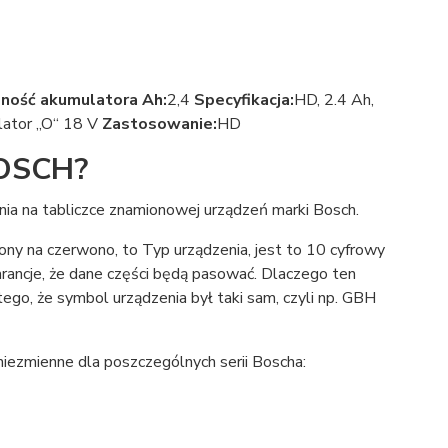
ność akumulatora Ah:
2,4
Specyfikacja:
HD, 2.4 Ah,
ator „O“ 18 V
Zastosowanie:
HD
BOSCH?
ia na tabliczce znamionowej urządzeń marki Bosch.
ny na czerwono, to Typ urządzenia, jest to 10 cyfrowy
arancje, że dane części będą pasować. Dlaczego ten
ego, że symbol urządzenia był taki sam, czyli np. GBH
niezmienne dla poszczególnych serii Boscha: