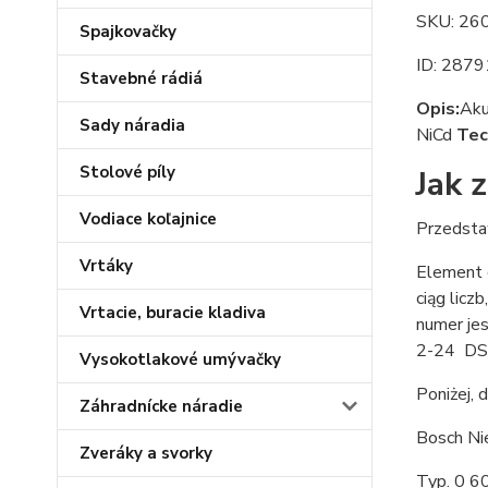
SKU: 26
Spajkovačky
ID: 2879
Stavebné rádiá
Opis:
Aku
Sady náradia
NiCd
Tec
Stolové píly
Jak 
Vodiace koľajnice
Przedsta
Vrtáky
Element o
ciąg licz
Vrtacie, buracie kladiva
numer jes
2-24 DSR,
Vysokotlakové umývačky
Poniżej, 
Záhradnícke náradie
Bosch Nie
Zveráky a svorky
Typ. 0 601 