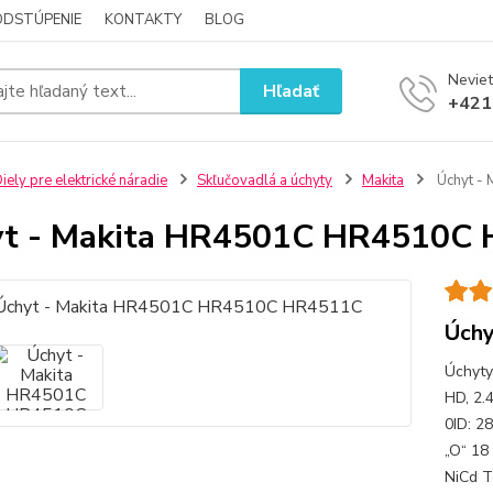
ODSTÚPENIE
KONTAKTY
BLOG
Neviet
Hľadať
+421
iely pre elektrické náradie
Skľučovadlá a úchyty
Makita
Úchyt -
yt - Makita HR4501C HR4510C
Úch
Úchyty
HD, 2.
0ID: 2
„O“ 18
NiCd T