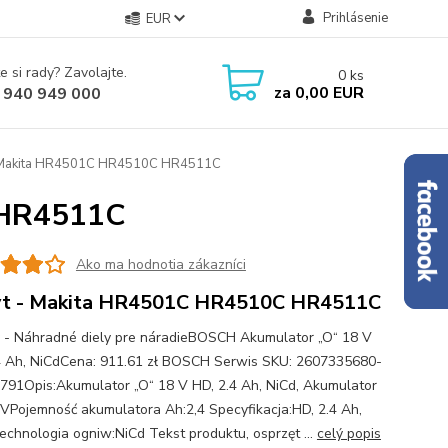
Prihlásenie
EUR
e si rady? Zavolajte.
0
ks
za
0,00 EUR
 940 949 000
 Makita HR4501C HR4510C HR4511C
 HR4511C
Ako ma hodnotia zákazníci
yt - Makita HR4501C HR4510C HR4511C
 - Náhradné diely pre náradieBOSCH Akumulator „O“ 18 V
4 Ah, NiCdCena: 911.61 zł BOSCH Serwis SKU: 2607335680-
8791Opis:Akumulator „O“ 18 V HD, 2.4 Ah, NiCd, Akumulator
 VPojemność akumulatora Ah:2,4 Specyfikacja:HD, 2.4 Ah,
echnologia ogniw:NiCd Tekst produktu, osprzęt ...
celý popis