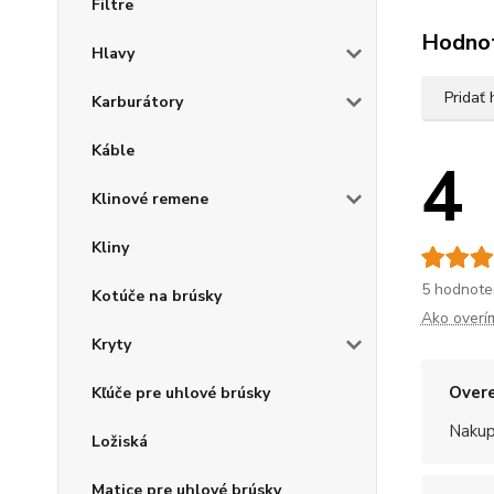
Filtre
Hodno
Hlavy
Pridať
Karburátory
Káble
4
Klinové remene
Kliny
5 hodnote
Kotúče na brúsky
Ako overí
Kryty
Overe
Kľúče pre uhlové brúsky
Nakup
Ložiská
Matice pre uhlové brúsky