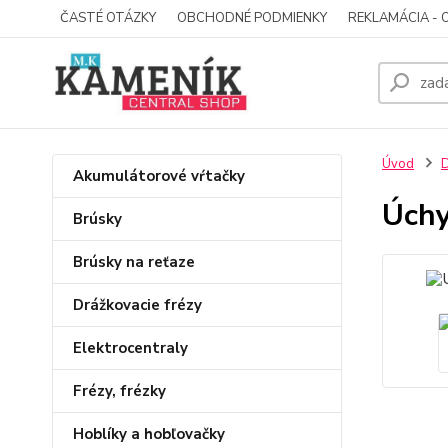
ČASTÉ OTÁZKY
OBCHODNÉ PODMIENKY
REKLAMÁCIA - 
Úvod
D
Akumulátorové vŕtačky
Úch
Brúsky
Brúsky na reťaze
Drážkovacie frézy
Elektrocentraly
Frézy, frézky
Hoblíky a hobľovačky