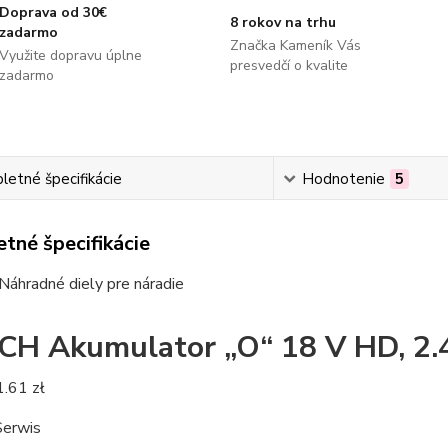
Doprava od 30€
8 rokov na trhu
zadarmo
Značka Kameník Vás
Využite dopravu úplne
presvedčí o kvalite
zadarmo
etné špecifikácie
Hodnotenie
5
tné špecifikácie
Náhradné diely pre náradie
H Akumulator „O“ 18 V HD, 2.4
1.61 zł
erwis