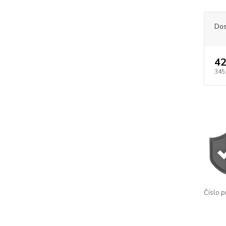
Dos
42
345
Číslo p