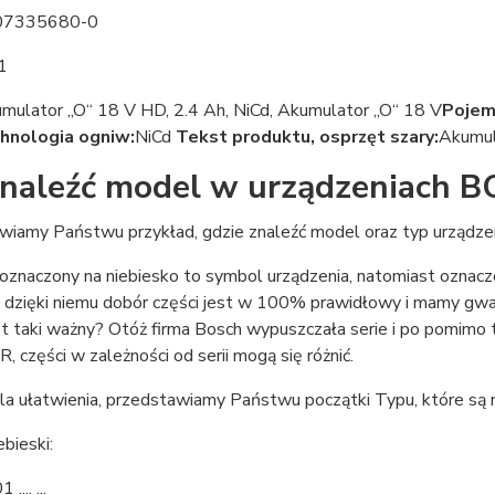
07335680-0
1
mulator „O“ 18 V HD, 2.4 Ah, NiCd, Akumulator „O“ 18 V
Pojem
hnologia ogniw:
NiCd
Tekst produktu, osprzęt szary:
Akumul
znaleźć model w urządzeniach 
wiamy Państwu przykład, gdzie znaleźć model oraz typ urządzen
znaczony na niebiesko to symbol urządzenia, natomiast oznaczo
b, dzięki niemu dobór części jest w 100% prawidłowy i mamy gw
t taki ważny? Otóż firma Bosch wypuszczała serie i po pomimo t
 części w zależności od serii mogą się różnić.
dla ułatwienia, przedstawiamy Państwu początki Typu, które są 
bieski:
.... ...