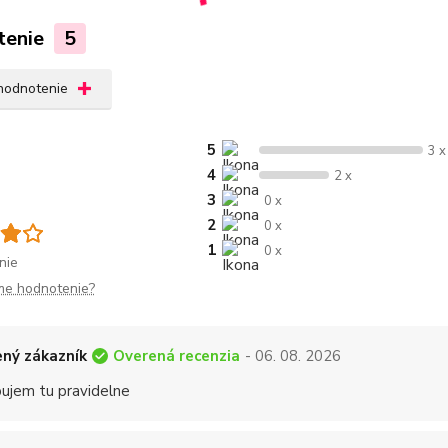
tenie
5
 hodnotenie
5
3 x
4
2 x
3
0 x
2
0 x
1
0 x
nie
me hodnotenie?
Overená recenzia
ný zákazník
- 06. 08. 2026
ujem tu pravidelne