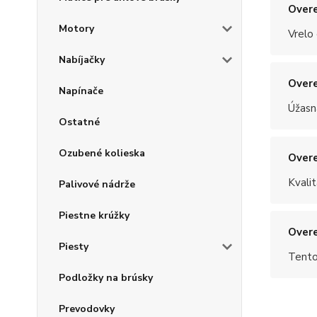
Overe
Motory
Vrelo
Nabíjačky
Overe
Napínače
Úžasn
Ostatné
Ozubené kolieska
Overe
Kvalit
Palivové nádrže
Piestne krúžky
Overe
Piesty
Tento
Podložky na brúsky
Prevodovky