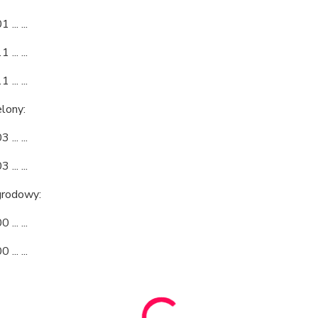
... ...
... ...
... ...
lony:
... ...
... ...
grodowy:
... ...
... ...