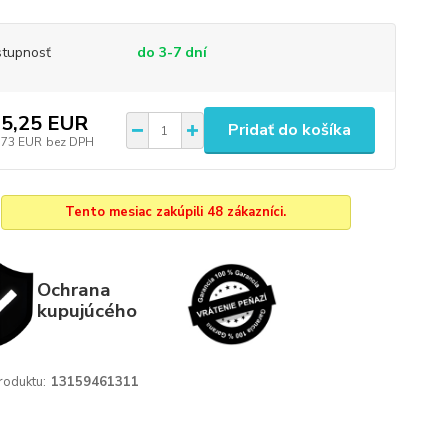
tupnosť
do 3-7 dní
5,25 EUR
Pridať do košíka
,73 EUR
bez DPH
Tento mesiac zakúpili 48 zákazníci.
Ochrana
kupujúcého
roduktu:
13159461311