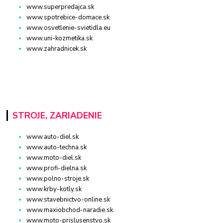
www.superpredajca.sk
www.spotrebice-domace.sk
www.osvetlenie-svietidla.eu
www.uni-kozmetika.sk
www.zahradnicek.sk
STROJE, ZARIADENIE
www.auto-diel.sk
www.auto-techna.sk
www.moto-diel.sk
www.profi-dielna.sk
www.polno-stroje.sk
www.krby-kotly.sk
www.stavebnictvo-online.sk
www.maxiobchod-naradie.sk
www.moto-prislusenstvo.sk