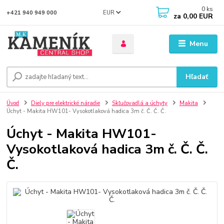
0
ks
EUR
+421 940 949 000
za
0,00 EUR
Menu
Hľadať
Úvod
Diely pre elektrické náradie
Skľučovadlá a úchyty
Makita
Úchyt - Makita HW101- Vysokotlaková hadica 3m č. Č. Č. Č.
Úchyt - Makita HW101-
Vysokotlaková hadica 3m č. Č. Č.
Č.