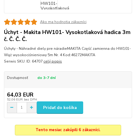
Ako ma hodnotia zákazníci
Úchyt - Makita HW101- Vysokotlaková hadica 3m
č. Č. Č. Č.
Úchyty - Náhradné diely pre náradieMAKITA Część zamienna do HW101-
Wąż wysokociśnieniowy 5m Nr. 4 Kod:46272MAKITA
Serwis SKU: ID: 64707
celý popis
Dostupnosť
do 3-7 dní
64,03 EUR
52,06 EUR
bez DPH
Pridať do košíka
Tento mesiac zakúpili 6 zákazníci.