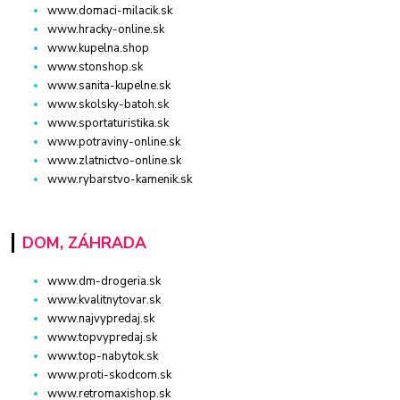
www.domaci-milacik.sk
www.hracky-online.sk
www.kupelna.shop
www.stonshop.sk
www.sanita-kupelne.sk
www.skolsky-batoh.sk
www.sportaturistika.sk
www.potraviny-online.sk
www.zlatnictvo-online.sk
www.rybarstvo-kamenik.sk
DOM, ZÁHRADA
www.dm-drogeria.sk
www.kvalitnytovar.sk
www.najvypredaj.sk
www.topvypredaj.sk
www.top-nabytok.sk
www.proti-skodcom.sk
www.retromaxishop.sk