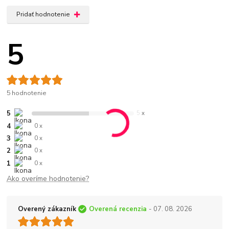
Pridať hodnotenie
5
5 hodnotenie
5
5 x
4
0 x
3
0 x
2
0 x
1
0 x
Ako overíme hodnotenie?
Overený zákazník
Overená recenzia
- 07. 08. 2026