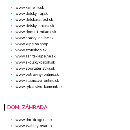
www.kamenik.sk
www.detsky-raj.sk
www.detskaradost.sk
www.detsky-hrdina.sk
www.domaci-milacik.sk
www.hracky-online.sk
www.kupelna.shop
www.stonshop.sk
www.sanita-kupelne.sk
www.skolsky-batoh.sk
www.sportaturistika.sk
www.potraviny-online.sk
www.zlatnictvo-online.sk
www.rybarstvo-kamenik.sk
DOM, ZÁHRADA
www.dm-drogeria.sk
www.kvalitnytovar.sk