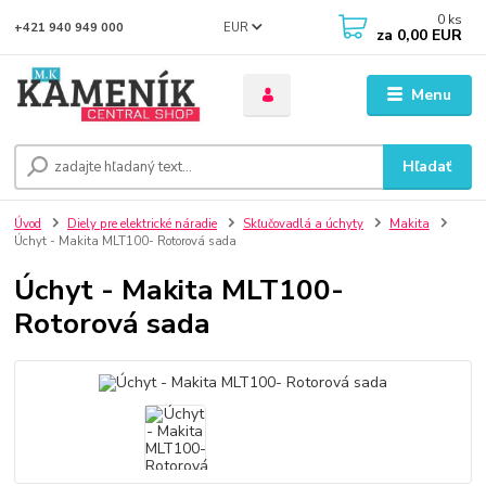
0
ks
EUR
+421 940 949 000
za
0,00 EUR
Menu
Hľadať
Úvod
Diely pre elektrické náradie
Skľučovadlá a úchyty
Makita
Úchyt - Makita MLT100- Rotorová sada
Úchyt - Makita MLT100-
Rotorová sada