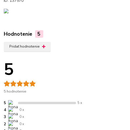
ID: 137570
Hodnotenie
5
Pridať hodnotenie
5
5 hodnotenie
5
5 x
4
0 x
3
0 x
2
0 x