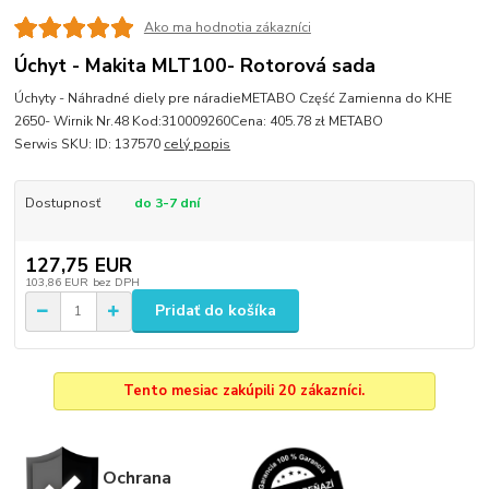
Ako ma hodnotia zákazníci
Úchyt - Makita MLT100- Rotorová sada
Úchyty - Náhradné diely pre náradieMETABO Część Zamienna do KHE
2650- Wirnik Nr.48 Kod:310009260Cena: 405.78 zł METABO
Serwis SKU: ID: 137570
celý popis
Dostupnosť
do 3-7 dní
127,75 EUR
103,86 EUR
bez DPH
Pridať do košíka
Tento mesiac zakúpili 20 zákazníci.
Ochrana