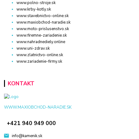
www.polno-stroje.sk
www.krby-kotly.sk
www.stavebnictvo-online.sk
www.maxiobchod-naradie.sk
www.moto-prislusenstvo.sk
www.firemne-zariadenie.sk
www.nahradnediely.online
www.uni-zdrav.sk
www.zlatnictvo-online.sk
www.zariadenie-firmy.sk
KONTAKT
WWW.MAXIOBCHOD-NARADIE.SK
+421 940 949 000
info@kamenik.sk