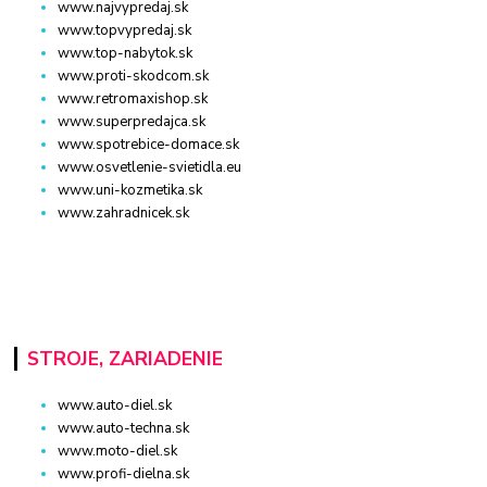
www.najvypredaj.sk
www.topvypredaj.sk
www.top-nabytok.sk
www.proti-skodcom.sk
www.retromaxishop.sk
www.superpredajca.sk
www.spotrebice-domace.sk
www.osvetlenie-svietidla.eu
www.uni-kozmetika.sk
www.zahradnicek.sk
STROJE, ZARIADENIE
www.auto-diel.sk
www.auto-techna.sk
www.moto-diel.sk
www.profi-dielna.sk