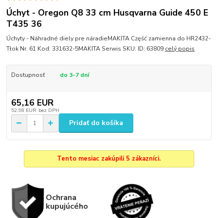
Úchyt - Oregon Q8 33 cm Husqvarna Guide 450 E
T435 36
Úchyty - Náhradné diely pre náradieMAKITA Część zamienna do HR2432-
Tłok Nr. 61 Kod: 331632-5MAKITA Serwis SKU: ID: 63809
celý popis
Dostupnosť
do 3-7 dní
65,16 EUR
52,98 EUR
bez DPH
Pridať do košíka
Tento mesiac zakúpili 5 zákazníci.
Ochrana
kupujúcého