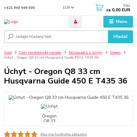
0
ks
EUR
+421 940 949 000
za
0,00 EUR
Menu
Hľadať
Úvod
Diely pre elektrické náradie
Skľučovadlá a úchyty
Oregon
Úchyt - Oregon Q8 33 cm Husqvarna Guide 450 E T435 36
Úchyt - Oregon Q8 33 cm
Husqvarna Guide 450 E T435 36
Ako ma hodnotia zákazníci