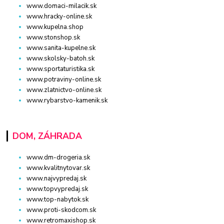
www.domaci-milacik.sk
www.hracky-online.sk
www.kupelna.shop
www.stonshop.sk
www.sanita-kupelne.sk
www.skolsky-batoh.sk
www.sportaturistika.sk
www.potraviny-online.sk
www.zlatnictvo-online.sk
www.rybarstvo-kamenik.sk
DOM, ZÁHRADA
www.dm-drogeria.sk
www.kvalitnytovar.sk
www.najvypredaj.sk
www.topvypredaj.sk
www.top-nabytok.sk
www.proti-skodcom.sk
www.retromaxishop.sk