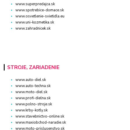
www.superpredajca.sk
www.spotrebice-domace.sk
www.osvetlenie-svietidla.eu
www.uni-kozmetika.sk
www.zahradnicek.sk
STROJE, ZARIADENIE
www.auto-diel.sk
www.auto-techna.sk
www.moto-diel.sk
www.profi-dielna.sk
www.polno-stroje.sk
www.krby-kotly.sk
www.stavebnictvo-online.sk
www.maxiobchod-naradie.sk
www.moto-prislusenstvo.sk