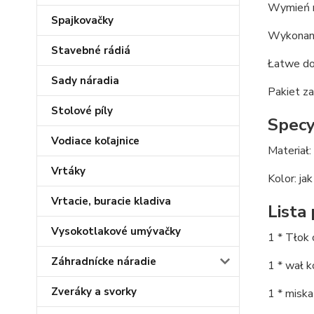
Wymień 
Spajkovačky
Wykonany
Stavebné rádiá
Łatwe do
Sady náradia
Pakiet za
Stolové píly
Specyf
Vodiace koľajnice
Materiał:
Vrtáky
Kolor: ja
Vrtacie, buracie kladiva
Lista
Vysokotlakové umývačky
1 * Tłok 
Záhradnícke náradie
1 * wał 
Zveráky a svorky
1 * miska 