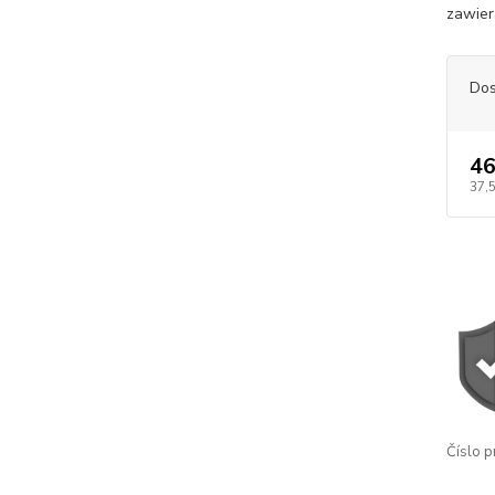
zawier
Dos
46
37,
Číslo p