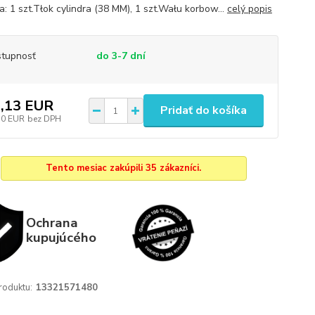
a: 1 szt.Tłok cylindra (38 MM), 1 szt.Wału korbow...
celý popis
tupnosť
do 3-7 dní
,13 EUR
Pridať do košíka
50 EUR
bez DPH
Tento mesiac zakúpili 35 zákazníci.
Ochrana
kupujúcého
roduktu:
13321571480