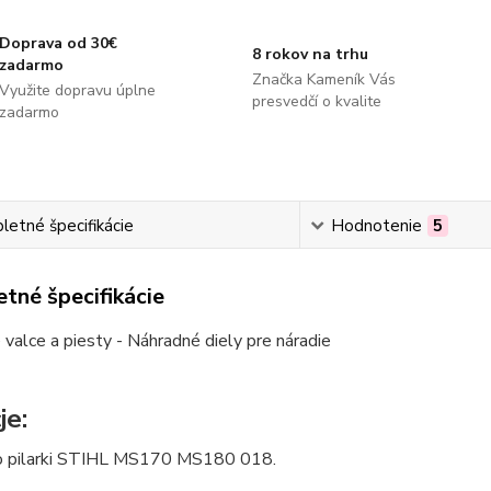
Doprava od 30€
8 rokov na trhu
zadarmo
Značka Kameník Vás
Využite dopravu úplne
presvedčí o kvalite
zadarmo
etné špecifikácie
Hodnotenie
5
tné špecifikácie
valce a piesty - Náhradné diely pre náradie
je:
o pilarki STIHL MS170 MS180 018.