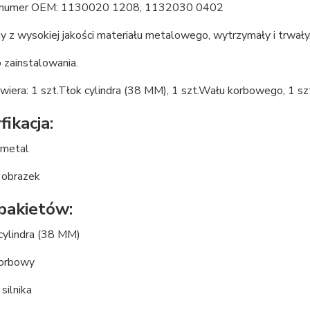
numer OEM: 1130020 1208, 1132030 0402
 z wysokiej jakości materiału metalowego, wytrzymały i trwały
 zainstalowania.
wiera: 1 szt.Tłok cylindra (38 MM), 1 szt.Wału korbowego, 1 szt
ikacja:
 metal
k obrazek
 pakietów:
cylindra (38 MM)
korbowy
silnika