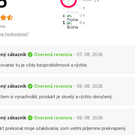
5
4
1 x
3
0 x
2
0 x
1
0 x
nie
me hodnotenie?
Overená recenzia
ný zákazník
- 07. 08. 2026
ovanie tu je vždy bezproblémové a rýchle.
Overená recenzia
ný zákazník
- 06. 08. 2026
em si vynachváliť, produkt je skvelý a rýchlo doručený.
Overená recenzia
ný zákazník
- 06. 08. 2026
kt prekonal moje očakávania, som veľmi príjemne prekvapený.