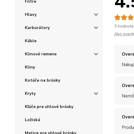
4.
Filtre
Hlavy
5 hodnote
Karburátory
Ako overí
Káble
Klinové remene
Overe
Nakup
Kliny
Kotúče na brúsky
Overe
Kryty
Nemôž
Kľúče pre uhlové brúsky
Overe
Ložiská
Produ
Matice pre uhlové brúsky