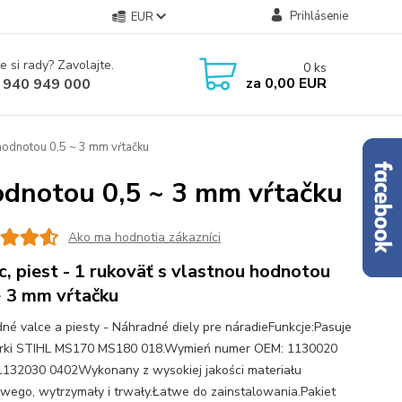
Prihlásenie
EUR
e si rady? Zavolajte.
0
ks
za
0,00 EUR
 940 949 000
 hodnotou 0,5 ~ 3 mm vŕtačku
hodnotou 0,5 ~ 3 mm vŕtačku
Ako ma hodnotia zákazníci
c, piest - 1 rukoväť s vlastnou hodnotou
~ 3 mm vŕtačku
né valce a piesty - Náhradné diely pre náradieFunkcje:Pasuje
arki STIHL MS170 MS180 018.Wymień numer OEM: 1130020
1132030 0402Wykonany z wysokiej jakości materiału
wego, wytrzymały i trwały.Łatwe do zainstalowania.Pakiet