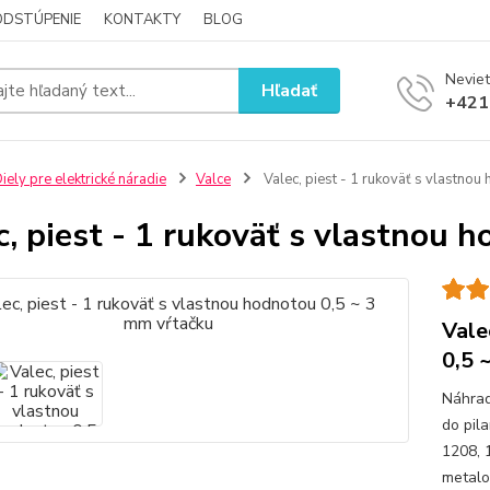
ODSTÚPENIE
KONTAKTY
BLOG
Neviet
Hľadať
+421
iely pre elektrické náradie
Valce
Valec, piest - 1 rukoväť s vlastnou
c, piest - 1 rukoväť s vlastnou 
Vale
0,5 
Náhrad
do pil
1208, 
metalo