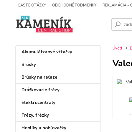
ČASTÉ OTÁZKY
OBCHODNÉ PODMIENKY
REKLAMÁCIA - 
Úvod
D
Akumulátorové vŕtačky
Vale
Brúsky
Brúsky na reťaze
Drážkovacie frézy
Elektrocentraly
Frézy, frézky
Hoblíky a hobľovačky