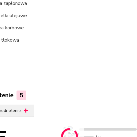
ca zapłonowa
elki olejowe
ska korbowe
a tłokowa
tenie
5
 hodnotenie
5