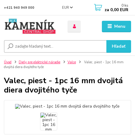
0
ks
EUR
+421 940 949 000
za
0,00 EUR
Menu
Hľadať
Úvod
Diely pre elektrické náradie
Valce
Valec, piest - 1pc 16 mm
dvojitá diera dvojitého tyče
Valec, piest - 1pc 16 mm dvojitá
diera dvojitého tyče