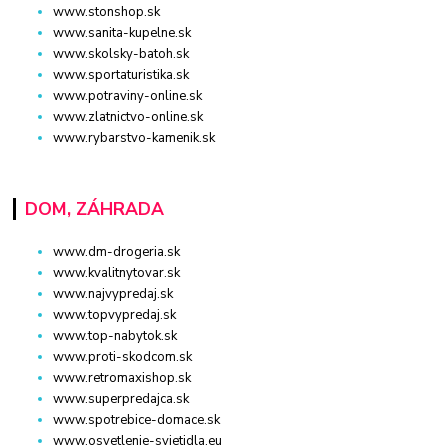
www.stonshop.sk
www.sanita-kupelne.sk
www.skolsky-batoh.sk
www.sportaturistika.sk
www.potraviny-online.sk
www.zlatnictvo-online.sk
www.rybarstvo-kamenik.sk
DOM, ZÁHRADA
www.dm-drogeria.sk
www.kvalitnytovar.sk
www.najvypredaj.sk
www.topvypredaj.sk
www.top-nabytok.sk
www.proti-skodcom.sk
www.retromaxishop.sk
www.superpredajca.sk
www.spotrebice-domace.sk
www.osvetlenie-svietidla.eu