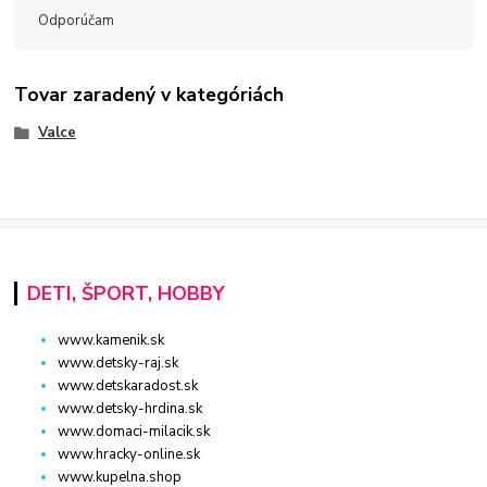
Odporúčam
Tovar zaradený v kategóriách
Valce
DETI, ŠPORT, HOBBY
www.kamenik.sk
www.detsky-raj.sk
www.detskaradost.sk
www.detsky-hrdina.sk
www.domaci-milacik.sk
www.hracky-online.sk
www.kupelna.shop