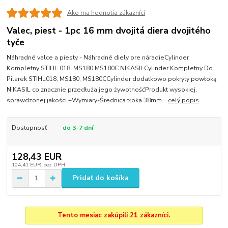
Ako ma hodnotia zákazníci
Valec, piest - 1pc 16 mm dvojitá diera dvojitého
tyče
Náhradné valce a piesty - Náhradné diely pre náradieCylinder
Kompletny STIHL 018, MS180 MS180C NIKASILCylinder Kompletny Do
Pilarek STIHL018, MS180, MS180CCylinder dodatkowo pokryty powłoką
NIKASIL co znacznie przedłuża jego żywotnośćProdukt wysokiej,
sprawdzonej jakości.+Wymiary-Średnica tłoka 38mm...
celý popis
Dostupnosť
do 3-7 dní
128,43 EUR
104,41 EUR
bez DPH
Pridať do košíka
Tento mesiac zakúpili 21 zákazníci.