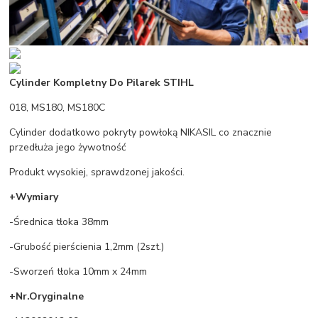
Cylinder Kompletny Do Pilarek STIHL
018, MS180, MS180C
Cylinder dodatkowo pokryty powłoką NIKASIL co znacznie
przedłuża jego żywotność
Produkt wysokiej, sprawdzonej jakości.
+Wymiary
-Średnica tłoka 38mm
-Grubość pierścienia 1,2mm (2szt.)
-Sworzeń tłoka 10mm x 24mm
+Nr.Oryginalne