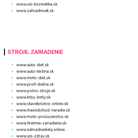
www.uni-kozmetika.sk
www.zahradnicek.sk
STROJE, ZARIADENIE
www.auto-diel.sk
www.auto-techna.sk
www.moto-diel.sk
www.profi-dielna.sk
www.polno-stroje.sk
www.krby-kotly.sk
www.stavebnictvo-online.sk
www.maxiobchod-naradie.sk
www.moto-prislusenstvo.sk
www.firemne-zariadenie.sk
www.nahradnediely.online
www.uni-zdrav.sk