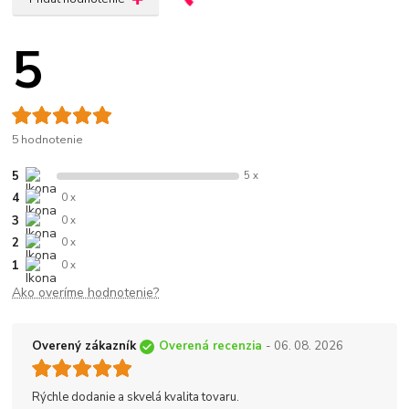
5
5 hodnotenie
5
5 x
4
0 x
3
0 x
2
0 x
1
0 x
Ako overíme hodnotenie?
Overený zákazník
Overená recenzia
- 06. 08. 2026
Rýchle dodanie a skvelá kvalita tovaru.