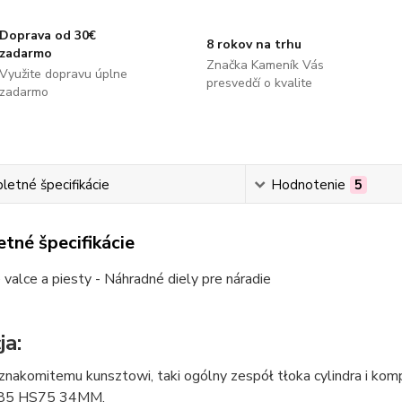
Doprava od 30€
8 rokov na trhu
zadarmo
Značka Kameník Vás
Využite dopravu úplne
presvedčí o kvalite
zadarmo
etné špecifikácie
Hodnotenie
5
tné špecifikácie
valce a piesty - Náhradné diely pre náradie
ja:
 znakomitemu kunsztowi, taki ogólny zespół tłoka cylindra i k
85 HS75 34MM.