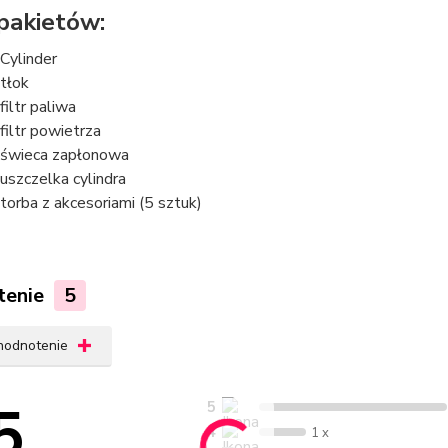
 pakietów:
 Cylinder
 tłok
filtr paliwa
 filtr powietrza
 świeca zapłonowa
 uszczelka cylindra
 torba z akcesoriami (5 sztuk)
tenie
5
 hodnotenie
5
5
4
1 x