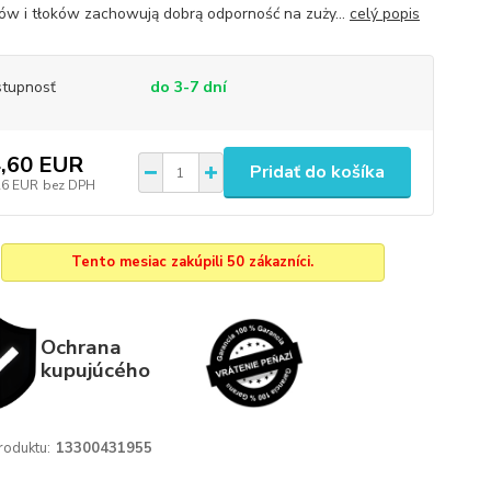
rów i tłoków zachowują dobrą odporność na zuży...
celý popis
tupnosť
do 3-7 dní
,60 EUR
Pridať do košíka
26 EUR
bez DPH
Tento mesiac zakúpili 50 zákazníci.
Ochrana
kupujúcého
roduktu:
13300431955