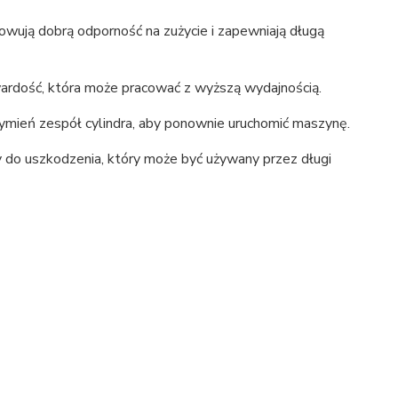
wują dobrą odporność na zużycie i zapewniają długą
wardość, która może pracować z wyższą wydajnością.
mień zespół cylindra, aby ponownie uruchomić maszynę.
twy do uszkodzenia, który może być używany przez długi