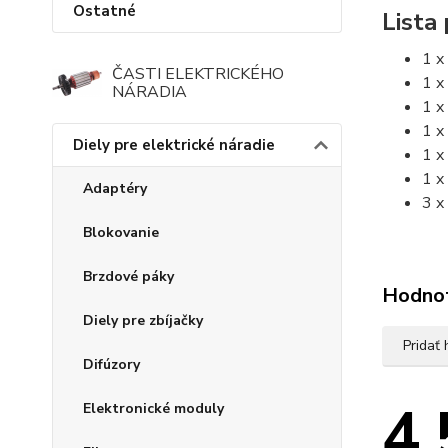
Ostatné
Lista
1 x
ČASTI ELEKTRICKÉHO
1 x
NÁRADIA
1 x 
1 x
Diely pre elektrické náradie
1 x
1 x
Adaptéry
3 x
Blokovanie
Brzdové páky
Hodno
Diely pre zbíjačky
Pridať
Difúzory
4.
Elektronické moduly