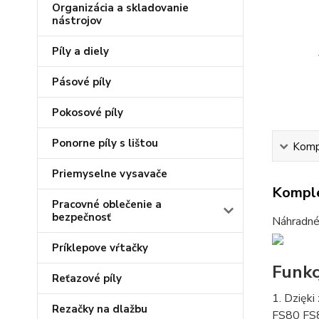
Organizácia a skladovanie
nástrojov
Píly a diely
Pásové píly
Pokosové píly
Ponorne píly s lištou
Kompl
Priemyselne vysavače
Komple
Pracovné oblečenie a
bezpečnosť
Náhradné 
Príklepove vŕtačky
Funkc
Reťazové píly
1. Dzięki
Rezačky na dlažbu
FS80 FS