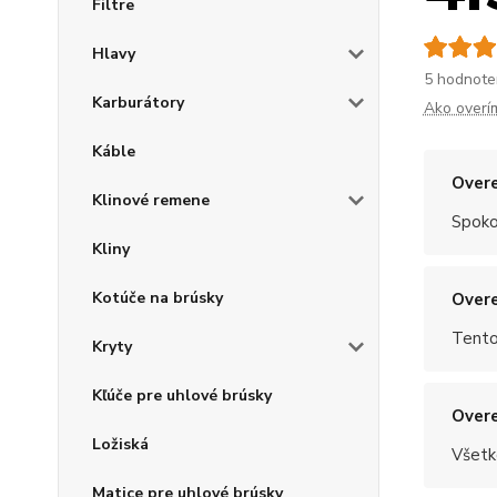
Filtre
Hlavy
5 hodnote
Karburátory
Ako overí
Káble
Overe
Klinové remene
Spoko
Kliny
Kotúče na brúsky
Overe
Tento
Kryty
Kľúče pre uhlové brúsky
Overe
Ložiská
Všetk
Matice pre uhlové brúsky