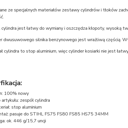
ne ze specjalnych materiałów zestawy cylindrów i tłoków zacho
ć.
 cylindra jest łatwy do wymiany i oszczędza kłopoty, wysoką t
der dwusuwowego silnika benzynowego jest wrażliwą częścią. Wy
ał cylindra to stop aluminium, więc cylinder kosiarki nie jest ła
ikacja:
n: 100% nowy
 artykułu: zespół cylindra
eriał: stop aluminium
taż: pasuje do STIHL FS75 FS80 FS85 HS75 34MM
a: ok. 446 g/15,7 uncji