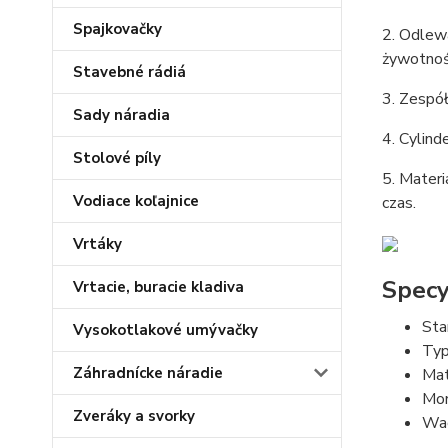
Spajkovačky
2. Odlewa
żywotnoś
Stavebné rádiá
3. Zespół
Sady náradia
4. Cylin
Stolové píly
5. Materi
Vodiace koľajnice
czas.
Vrtáky
Specyf
Vrtacie, buracie kladiva
Sta
Vysokotlakové umývačky
Typ
Záhradnícke náradie
Mat
Mon
Zveráky a svorky
Wag