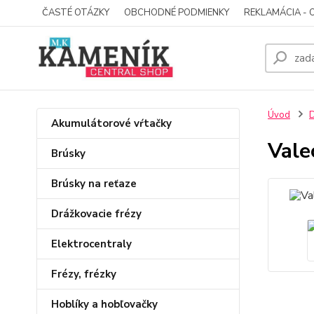
ČASTÉ OTÁZKY
OBCHODNÉ PODMIENKY
REKLAMÁCIA - 
Úvod
D
Akumulátorové vŕtačky
Vale
Brúsky
Brúsky na reťaze
Drážkovacie frézy
Elektrocentraly
Frézy, frézky
Hoblíky a hobľovačky