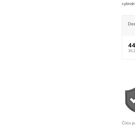
cylind
Dos
44
36,
Číslo p