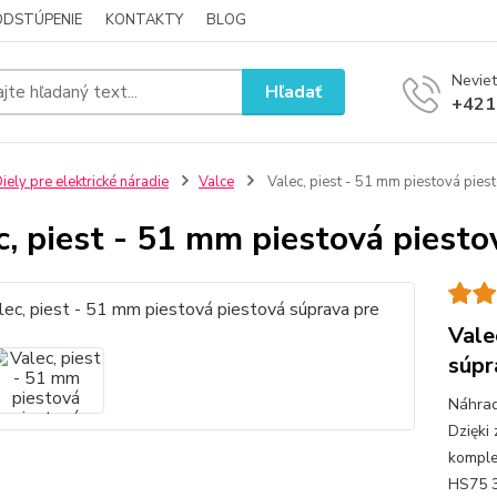
ODSTÚPENIE
KONTAKTY
BLOG
Neviet
Hľadať
+421
iely pre elektrické náradie
Valce
Valec, piest - 51 mm piestová pies
c, piest - 51 mm piestová piesto
Vale
súpr
Náhrad
Dzięki
komple
HS75 3