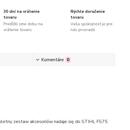
30 dní na vrátenie
Rýchle doručenie
tovaru
tovaru
Predĺžili sme dobu na
Vaša spokojnosť je pre
vrátenie tovaru
nás prvoradá
Komentáre
0
ompletny zestaw akcesoriów nadaje się do STIHL FS75