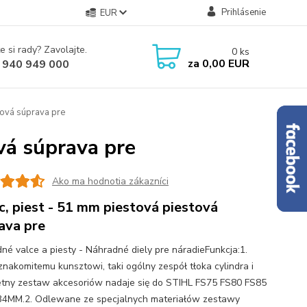
Prihlásenie
EUR
e si rady? Zavolajte.
0
ks
za
0,00 EUR
 940 949 000
tová súprava pre
vá súprava pre
Ako ma hodnotia zákazníci
c, piest - 51 mm piestová piestová
ava pre
né valce a piesty - Náhradné diely pre náradieFunkcja:1.
 znakomitemu kunsztowi, taki ogólny zespół tłoka cylindra i
tny zestaw akcesoriów nadaje się do STIHL FS75 FS80 FS85
4MM.2. Odlewane ze specjalnych materiałów zestawy