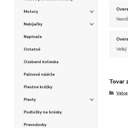
Overe
Motory
Nemôž
Nabíjačky
Napínače
Overe
Veľký
Ostatné
Ozubené kolieska
Palivové nádrže
Tovar 
Piestne krúžky
Valce
Piesty
Podložky na brúsky
Prevodovky