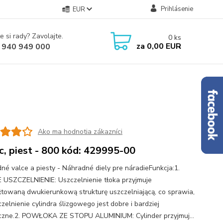
Prihlásenie
EUR
e si rady? Zavolajte.
0
ks
za
0,00 EUR
 940 949 000
Ako ma hodnotia zákazníci
c, piest - 800 kód: 429995-00
né valce a piesty - Náhradné diely pre náradieFunkcja:1.
USZCZELNIENIE: Uszczelnienie tłoka przyjmuje
łtowaną dwukierunkową strukturę uszczelniającą, co sprawia,
zczelnienie cylindra ślizgowego jest dobre i bardziej
czne.2. POWŁOKA ZE STOPU ALUMINIUM: Cylinder przyjmuj...