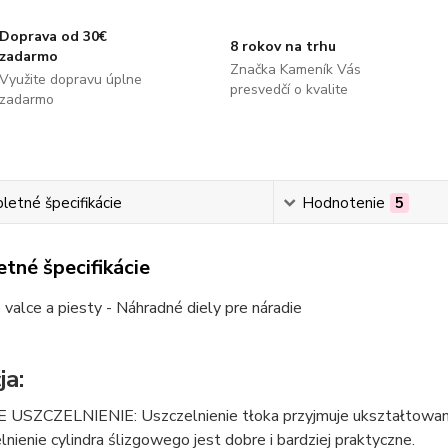
Doprava od 30€
8 rokov na trhu
zadarmo
Značka Kameník Vás
Využite dopravu úplne
presvedčí o kvalite
zadarmo
etné špecifikácie
Hodnotenie
5
tné špecifikácie
valce a piesty - Náhradné diely pre náradie
ja:
 USZCZELNIENIE: Uszczelnienie tłoka przyjmuje ukształtowaną 
zelnienie cylindra ślizgowego jest dobre i bardziej praktyczne.