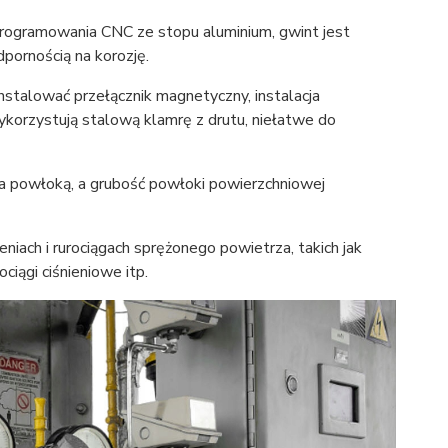
gramowania CNC ze stopu aluminium, gwint jest
pornością na korozję.
alować przełącznik magnetyczny, instalacja
ykorzystują stalową klamrę z drutu, niełatwe do
owłoką, a grubość powłoki powierzchniowej
h i rurociągach sprężonego powietrza, takich jak
ociągi ciśnieniowe itp.