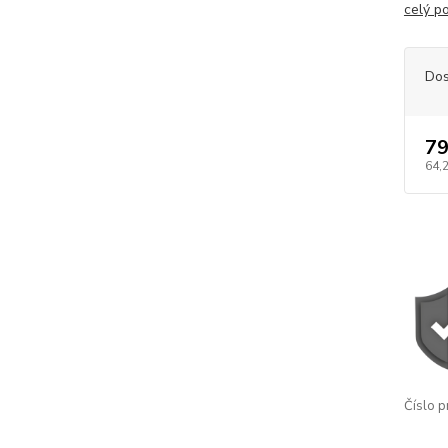
celý p
Dos
79
64,
Číslo p