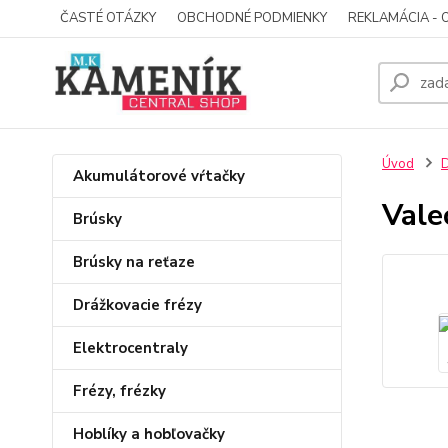
ČASTÉ OTÁZKY
OBCHODNÉ PODMIENKY
REKLAMÁCIA - 
Úvod
D
Akumulátorové vŕtačky
Vale
Brúsky
Brúsky na reťaze
Drážkovacie frézy
Elektrocentraly
Frézy, frézky
Hoblíky a hobľovačky