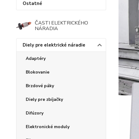
Ostatné
ČASTI ELEKTRICKÉHO
NÁRADIA
Diely pre elektrické náradie
Adaptéry
Blokovanie
Brzdové páky
Diely pre zbíjačky
Difúzory
Elektronické moduly