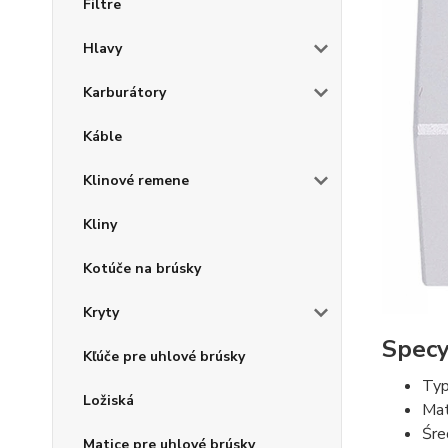
Filtre
Hlavy
Karburátory
Káble
Klinové remene
Kliny
Kotúče na brúsky
Kryty
Specyf
Kľúče pre uhlové brúsky
Typ
Ložiská
Mat
Śre
Matice pre uhlové brúsky