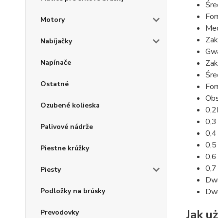
Śre
For
Motory
Med
Zak
Nabíjačky
Gwa
Zak
Napínače
Śre
Ostatné
For
Obs
Ozubené kolieska
0,
0,3
Palivové nádrže
0,4
0,5
Piestne krúžky
0,6
0,7
Piesty
Dwu
Dwu
Podložky na brúsky
Jak u
Prevodovky