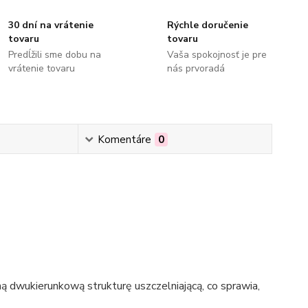
30 dní na vrátenie
Rýchle doručenie
tovaru
tovaru
Predĺžili sme dobu na
Vaša spokojnosť je pre
vrátenie tovaru
nás prvoradá
Komentáre
0
dwukierunkową strukturę uszczelniającą, co sprawia,