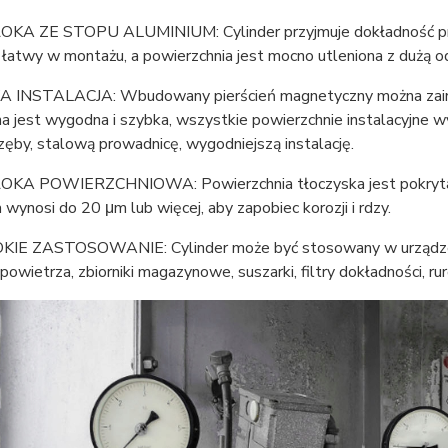
KA ZE STOPU ALUMINIUM: Cylinder przyjmuje dokładność pro
 łatwy w montażu, a powierzchnia jest mocno utleniona z dużą od
 INSTALACJA: Wbudowany pierścień magnetyczny można zainst
 jest wygodna i szybka, wszystkie powierzchnie instalacyjne w
zęby, stalową prowadnicę, wygodniejszą instalację.
KA POWIERZCHNIOWA: Powierzchnia tłoczyska jest pokryta p
 wynosi do 20 μm lub więcej, aby zapobiec korozji i rdzy.
KIE ZASTOSOWANIE: Cylinder może być stosowany w urządzeniac
 powietrza, zbiorniki magazynowe, suszarki, filtry dokładności, rur