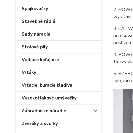
Spajkovačky
2. POWŁO
wyraźny i
Stavebné rádiá
3. ŁATWA
Sady náradia
przesuwna
poślizgu 
Stolové píly
4. POWŁO
Vodiace koľajnice
tłoczyska
Vrtáky
5. SZERO
sprężarki
Vrtacie, buracie kladiva
Vysokotlakové umývačky
Záhradnícke náradie
Zveráky a svorky