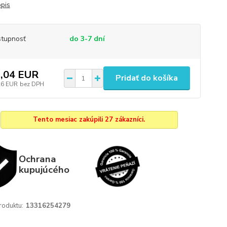
opis
tupnosť
do 3-7 dní
,04 EUR
Pridať do košíka
26 EUR
bez DPH
Tento mesiac zakúpili 27 zákazníci.
Ochrana
kupujúcého
roduktu:
13316254279