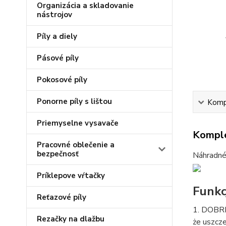
Organizácia a skladovanie
nástrojov
Píly a diely
Pásové píly
Pokosové píly
Ponorne píly s lištou
Kompl
Priemyselne vysavače
Komple
Pracovné oblečenie a
bezpečnosť
Náhradné 
Príklepove vŕtačky
Funkc
Reťazové píly
1. DOBRE
Rezačky na dlažbu
że ​​uszc