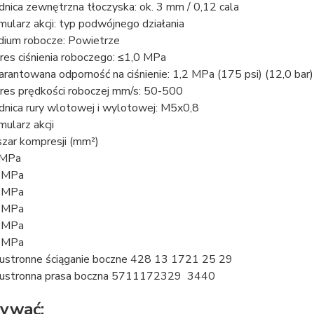
dnica zewnętrzna tłoczyska: ok. 3 mm / 0,12 cala
mularz akcji: typ podwójnego działania
ium robocze: Powietrze
res ciśnienia roboczego: ≤1,0 MPa
rantowana odporność na ciśnienie: 1,2 MPa (175 psi) (12,0 bar)
res prędkości roboczej mm/s: 50-500
dnica rury wlotowej i wylotowej: M5x0,8
mularz akcji
zar kompresji (mm²)
2MPa
 MPa
 MPa
 MPa
 MPa
 MPa
stronne ściąganie boczne 428 13 1721 25 29
stronna prasa boczna 5711172329 3440
żywać: