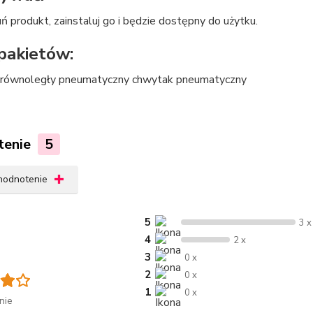
ń produkt, zainstaluj go i będzie dostępny do użytku.
 pakietów:
 równoległy pneumatyczny chwytak pneumatyczny
tenie
5
 hodnotenie
5
3 x
4
2 x
3
0 x
2
0 x
1
0 x
nie