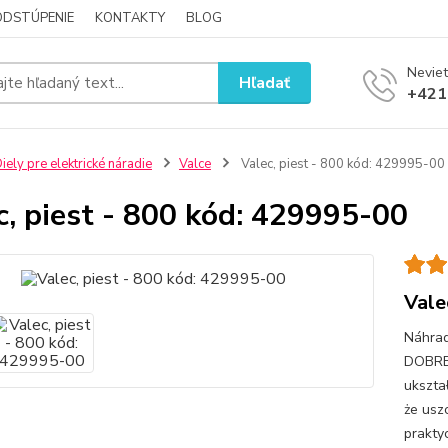
ODSTÚPENIE
KONTAKTY
BLOG
Neviet
Hľadať
+421
iely pre elektrické náradie
Valce
Valec, piest - 800 kód: 429995-00
c, piest - 800 kód: 429995-00
Vale
Náhrad
DOBRE 
ukszta
że ​​us
prakty