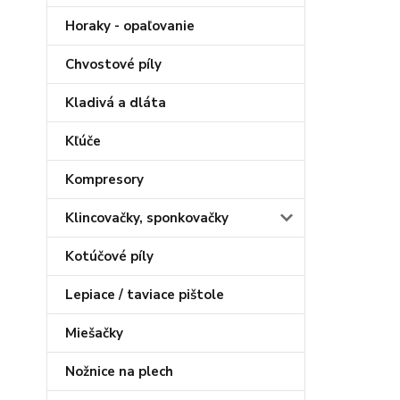
Horaky - opaľovanie
Chvostové píly
Kladivá a dláta
Kľúče
Kompresory
Klincovačky, sponkovačky
Kotúčové píly
Lepiace / taviace pištole
Miešačky
Nožnice na plech