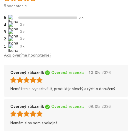
5 hodnotenie
5
5 x
4
0 x
3
0 x
2
0 x
1
0 x
Ako overíme hodnotenie?
Overený zákazník
Overená recenzia
- 10. 08. 2026
Nemôžem si vynachváliť, produkt je skvelý a rýchlo doručený.
Overený zákazník
Overená recenzia
- 09. 08. 2026
Nemám slov som spokojná