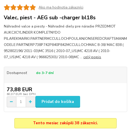
Ako ma hodnotia zákazníci
Valec, piest - AEG sub -charger bl18s
Náhradné valce a piesty - Náhradné diely pre náradie PRZEDMIOT
AUKCJICYLINDER KOMPLETNYDO
PILAREKMARKI:PARTNERMCCULLOCHPOULANJONSEREDCRAFTSMANM
ODELE:PARTNERP738P742P840P842MCCULLOCHMAC 8-38/ MAC 838 (
952802196/ 2011-03)MC 3516 ( 2010-07_US)MC 4218 AV ( 2010-
07_US)MC 4218 AV ( 966625301/ 2010-08)MC ...
celý popis
Dostupnosť
do 3-7 dní
73,88 EUR
60,07 EUR
bez DPH
Pridať do košíka
Tento mesiac zakúpili 38 zákazníci.