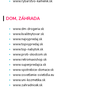
www.rybarstvo-kamenik.sk
DOM, ZÁHRADA
www.dm-drogeria.sk
www.kvalitnytovar.sk
www.najvypredaj.sk
www.topvypredaj.sk
www.top-nabytok.sk
www.proti-skodcom.sk
www.retromaxishop.sk
www.superpredajca.sk
www.spotrebice-domace.sk
www.osvetlenie-svietidla.eu
www.uni-kozmetika.sk
www.zahradnicek.sk