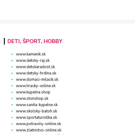
DETI, ŠPORT, HOBBY
www.kamenik.sk
www.detsky-raj.sk
www.detskaradost.sk
www.detsky-hrdina.sk
www.domaci-milacik.sk
www.hracky-online.sk
www.kupelna.shop
www.stonshop.sk
www.sanita-kupelne.sk
www.skolsky-batoh.sk
www.sportaturistika.sk
www.potraviny-online.sk
www.zlatnictvo-online.sk