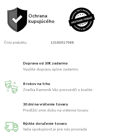
Ochrana
kupujúcého
Číslo produktu:
13160017068
Doprava od 30€ zadarmo
Využite dopravu úplne zadarmo
8 rokov na trhu
Značka Kameník Vás presvedčí o kvalite
30 dní na vrátenie tovaru
Predĺžili sme dobu na vrátenie tovaru
Rýchle doručenie tovaru
Vaša spokojnosť je pre nás prvoradá