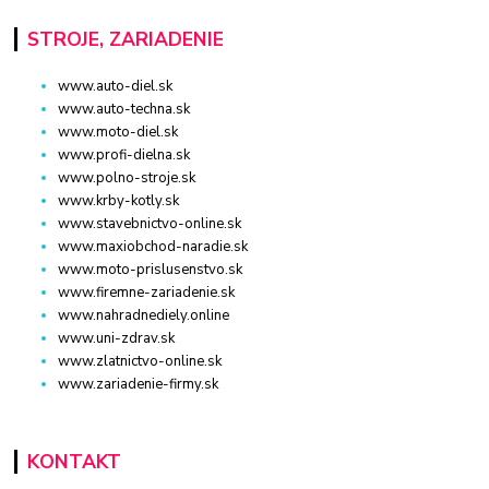
STROJE, ZARIADENIE
www.auto-diel.sk
www.auto-techna.sk
www.moto-diel.sk
www.profi-dielna.sk
www.polno-stroje.sk
www.krby-kotly.sk
www.stavebnictvo-online.sk
www.maxiobchod-naradie.sk
www.moto-prislusenstvo.sk
www.firemne-zariadenie.sk
www.nahradnediely.online
www.uni-zdrav.sk
www.zlatnictvo-online.sk
www.zariadenie-firmy.sk
KONTAKT