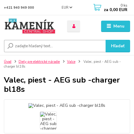
0
ks
EUR
+421 940 949 000
za
0,00 EUR
Menu
Hľadať
Úvod
Diely pre elektrické náradie
Valce
Valec, piest - AEG sub -
charger bl18s
Valec, piest - AEG sub -charger
bl18s