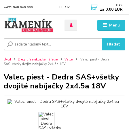
0
ks
EUR
+421 940 949 000
za
0,00 EUR
Menu
Hľadať
Úvod
Diely pre elektrické náradie
Valce
Valec, piest - Dedra
SAS+všetky dvojité nabíjačky 2x4.5a 18V
Valec, piest - Dedra SAS+všetky
dvojité nabíjačky 2x4.5a 18V