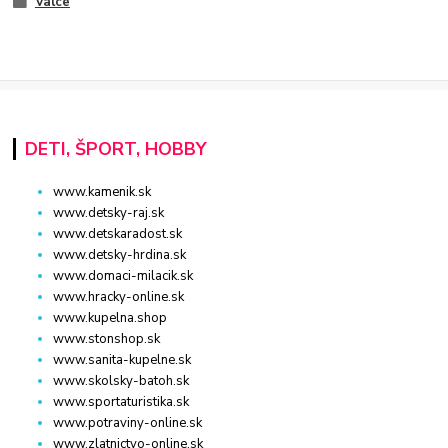
Valce
DETI, ŠPORT, HOBBY
www.kamenik.sk
www.detsky-raj.sk
www.detskaradost.sk
www.detsky-hrdina.sk
www.domaci-milacik.sk
www.hracky-online.sk
www.kupelna.shop
www.stonshop.sk
www.sanita-kupelne.sk
www.skolsky-batoh.sk
www.sportaturistika.sk
www.potraviny-online.sk
www.zlatnictvo-online.sk