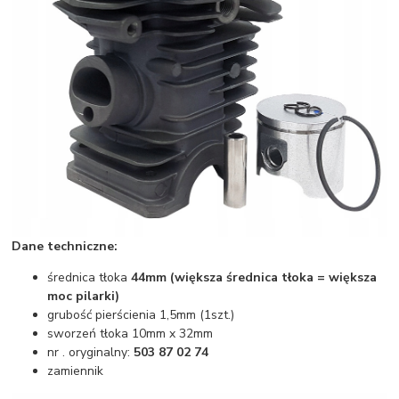
Dane techniczne:
średnica tłoka
44mm (większa średnica tłoka = większa
moc pilarki)
grubość pierścienia 1,5mm (1szt.)
sworzeń tłoka 10mm x 32mm
nr . oryginalny:
503 87 02 74
zamiennik