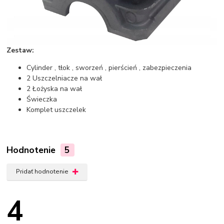
Zestaw:
Cylinder , tłok , sworzeń , pierścień , zabezpieczenia
2 Uszczelniacze na wał
2 Łożyska na wał
Świeczka
Komplet uszczelek
Hodnotenie
5
Pridať hodnotenie
4