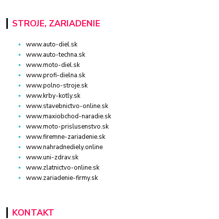
STROJE, ZARIADENIE
www.auto-diel.sk
www.auto-techna.sk
www.moto-diel.sk
www.profi-dielna.sk
www.polno-stroje.sk
www.krby-kotly.sk
www.stavebnictvo-online.sk
www.maxiobchod-naradie.sk
www.moto-prislusenstvo.sk
www.firemne-zariadenie.sk
www.nahradnediely.online
www.uni-zdrav.sk
www.zlatnictvo-online.sk
www.zariadenie-firmy.sk
KONTAKT