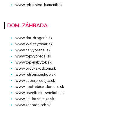
www.rybarstvo-kamenik.sk
DOM, ZÁHRADA
www.dm-drogeria.sk
www.kvalitnytovar.sk
www.najvypredaj.sk
www.topvypredaj.sk
www.top-nabytok.sk
www.proti-skodcom.sk
www.retromaxishop.sk
www.superpredajca.sk
www.spotrebice-domace.sk
www.osvetlenie-svietidla.eu
www.uni-kozmetika.sk
www.zahradnicek.sk