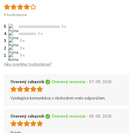
5 hodnotenie
5
3 x
4
2 x
3
0 x
2
0 x
1
0 x
Ako overíme hodnotenie?
Overený zákazník
Overená recenzia
- 07. 08. 2026
Vynikajúca komunikácia s obchodom vrelo odporúčam.
Overený zákazník
Overená recenzia
- 06. 08. 2026
Super