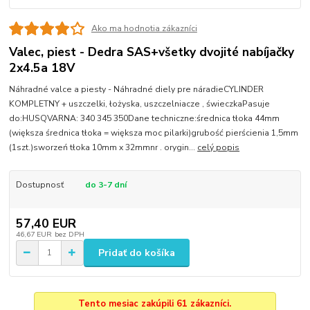
Ako ma hodnotia zákazníci
Valec, piest - Dedra SAS+všetky dvojité nabíjačky
2x4.5a 18V
Náhradné valce a piesty - Náhradné diely pre náradieCYLINDER
KOMPLETNY + uszczelki, łożyska, uszczelniacze , świeczkaPasuje
do:HUSQVARNA: 340 345 350Dane techniczne:średnica tłoka 44mm
(większa średnica tłoka = większa moc pilarki)grubość pierścienia 1,5mm
(1szt.)sworzeń tłoka 10mm x 32mmnr . orygin...
celý popis
Dostupnosť
do 3-7 dní
57,40 EUR
46,67 EUR
bez DPH
Pridať do košíka
Tento mesiac zakúpili 61 zákazníci.