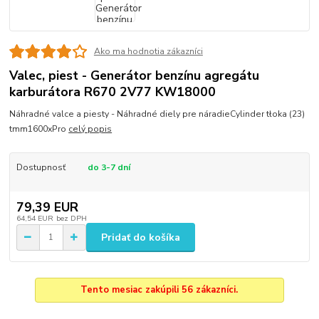
Ako ma hodnotia zákazníci
Valec, piest - Generátor benzínu agregátu
karburátora R670 2V77 KW18000
Náhradné valce a piesty - Náhradné diely pre náradieCylinder tłoka (23)
tmm1600xPro
celý popis
Dostupnosť
do 3-7 dní
79,39 EUR
64,54 EUR
bez DPH
Pridať do košíka
Tento mesiac zakúpili 56 zákazníci.