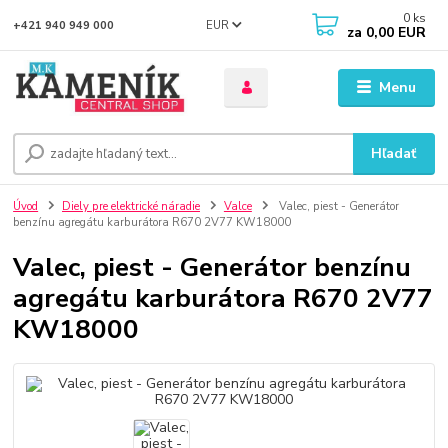
0
ks
EUR
+421 940 949 000
za
0,00 EUR
Menu
Hľadať
Úvod
Diely pre elektrické náradie
Valce
Valec, piest - Generátor
benzínu agregátu karburátora R670 2V77 KW18000
Valec, piest - Generátor benzínu
agregátu karburátora R670 2V77
KW18000