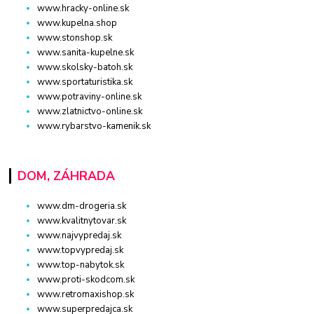
www.hracky-online.sk
www.kupelna.shop
www.stonshop.sk
www.sanita-kupelne.sk
www.skolsky-batoh.sk
www.sportaturistika.sk
www.potraviny-online.sk
www.zlatnictvo-online.sk
www.rybarstvo-kamenik.sk
DOM, ZÁHRADA
www.dm-drogeria.sk
www.kvalitnytovar.sk
www.najvypredaj.sk
www.topvypredaj.sk
www.top-nabytok.sk
www.proti-skodcom.sk
www.retromaxishop.sk
www.superpredajca.sk