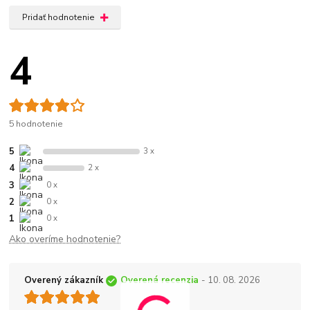
Pridať hodnotenie
4
5 hodnotenie
5
3 x
4
2 x
3
0 x
2
0 x
1
0 x
Ako overíme hodnotenie?
Overený zákazník
Overená recenzia
- 10. 08. 2026