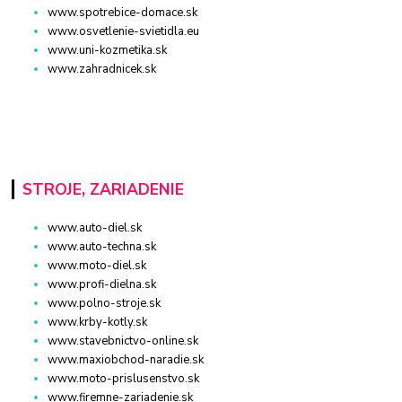
www.spotrebice-domace.sk
www.osvetlenie-svietidla.eu
www.uni-kozmetika.sk
www.zahradnicek.sk
STROJE, ZARIADENIE
www.auto-diel.sk
www.auto-techna.sk
www.moto-diel.sk
www.profi-dielna.sk
www.polno-stroje.sk
www.krby-kotly.sk
www.stavebnictvo-online.sk
www.maxiobchod-naradie.sk
www.moto-prislusenstvo.sk
www.firemne-zariadenie.sk