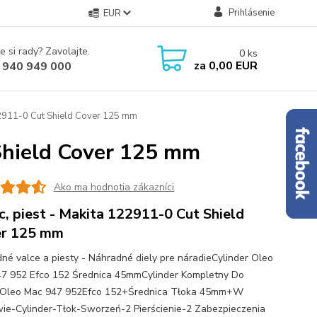
Prihlásenie
EUR
e si rady? Zavolajte.
0
ks
za
0,00 EUR
 940 949 000
22911-0 Cut Shield Cover 125 mm
 Shield Cover 125 mm
Ako ma hodnotia zákazníci
c, piest - Makita 122911-0 Cut Shield
er 125 mm
né valce a piesty - Náhradné diely pre náradieCylinder Oleo
7 952 Efco 152 Średnica 45mmCylinder Kompletny Do
kOleo Mac 947 952Efco 152+Średnica Tłoka 45mm+W
ie-Cylinder-Tłok-Sworzeń-2 Pierścienie-2 Zabezpieczenia