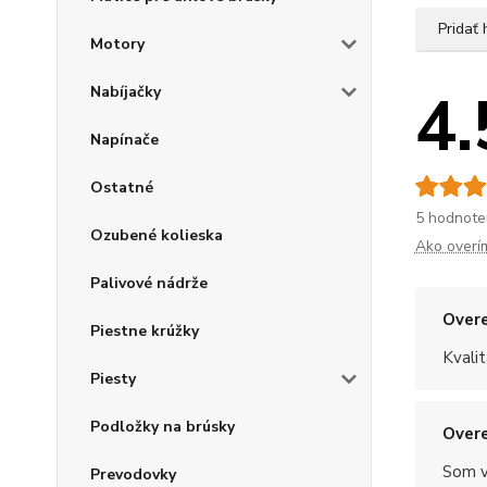
Pridať
Motory
4.
Nabíjačky
Napínače
Ostatné
5 hodnote
Ozubené kolieska
Ako overí
Palivové nádrže
Overe
Piestne krúžky
Kvalit
Piesty
Podložky na brúsky
Overe
Som v
Prevodovky