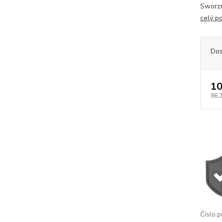
Sworzn
celý p
Dos
10
86,
Číslo p