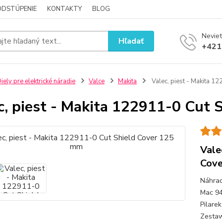
ODSTÚPENIE
KONTAKTY
BLOG
Neviet
Hľadať
+421
iely pre elektrické náradie
Valce
Makita
Valec, piest - Makita 1
c, piest - Makita 122911-0 Cut
Vale
Cov
Náhrad
Mac 94
Pilare
Zestaw