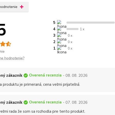
 hodnotenie
5
5
4
1 x
3
0 x
2
0 x
1
0 x
nie
me hodnotenie?
Overená recenzia
ný zákazník
- 08. 08. 2026
a produktu je primeraná, cena veľmi prijateľná.
Overená recenzia
ný zákazník
- 07. 08. 2026
eľmi rada že som sa rozhodla pre tento produkt.