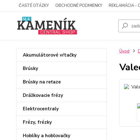
ČASTÉ OTÁZKY
OBCHODNÉ PODMIENKY
REKLAMÁCIA - 
Úvod
D
Akumulátorové vŕtačky
Vale
Brúsky
Brúsky na reťaze
Drážkovacie frézy
Elektrocentraly
Frézy, frézky
Hoblíky a hobľovačky