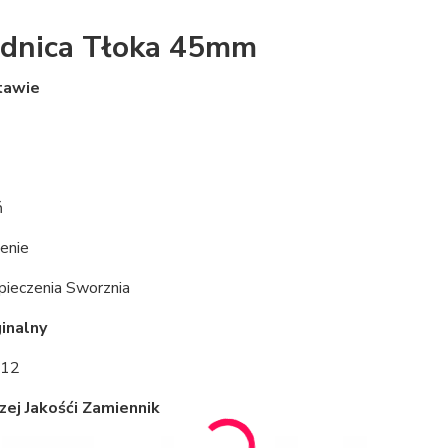
dnica Tłoka 45mm
tawie
ń
ienie
pieczenia Sworznia
inalny
012
ej Jakośći Zamiennik