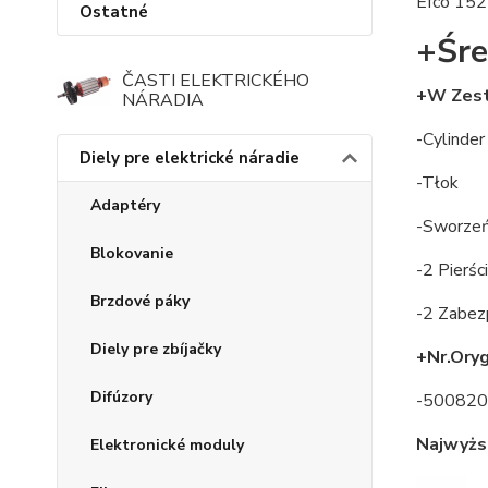
Efco 152
Ostatné
+Śre
ČASTI ELEKTRICKÉHO
+W Zes
NÁRADIA
-Cylinder
Diely pre elektrické náradie
-Tłok
Adaptéry
-Sworze
Blokovanie
-2 Pierśc
Brzdové páky
-2 Zabez
Diely pre zbíjačky
+Nr.Oryg
Difúzory
-50082
Najwyższ
Elektronické moduly