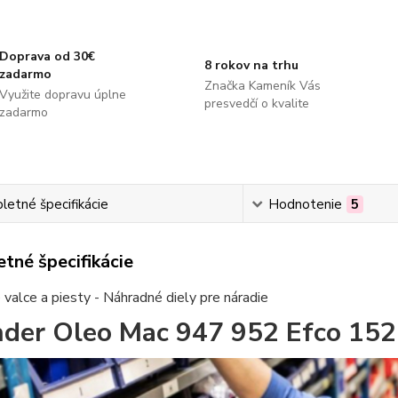
Doprava od 30€
8 rokov na trhu
zadarmo
Značka Kameník Vás
Využite dopravu úplne
presvedčí o kvalite
zadarmo
etné špecifikácie
Hodnotenie
5
tné špecifikácie
valce a piesty - Náhradné diely pre náradie
nder Oleo Mac 947 952 Efco 15