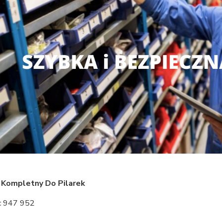
 Kompletny Do Pilarek
c 947 952