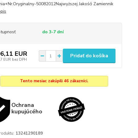
ia+Nr.Oryginalny-50082012Najwyższej Jakośći Zamiennik
opis
tupnosť
do 3-7 dní
6,11 EUR
Pridať do košíka
27 EUR
bez DPH
Tento mesiac zakúpili 46 zákazníci.
Ochrana
kupujúcého
roduktu:
13241290189