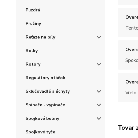
Puzdrá
Overe
Pružiny
Tento
Reťaze na píly
Overe
Rolky
Spoko
Rotory
Regulátory otáčok
Overe
Skľučovadlá a úchyty
Vrelo
Spínače - vypínače
Spojkové bubny
Tovar 
Spojkové tyče