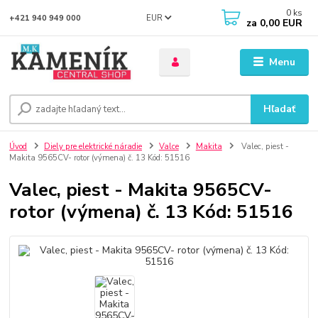
0
ks
EUR
+421 940 949 000
za
0,00 EUR
Menu
Hľadať
Úvod
Diely pre elektrické náradie
Valce
Makita
Valec, piest -
Makita 9565CV- rotor (výmena) č. 13 Kód: 51516
Valec, piest - Makita 9565CV-
rotor (výmena) č. 13 Kód: 51516