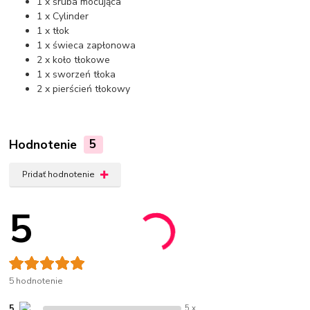
1 x śruba mocująca
1 x Cylinder
1 x tłok
1 x świeca zapłonowa
2 x koło tłokowe
1 x sworzeń tłoka
2 x pierścień tłokowy
Hodnotenie
5
Pridať hodnotenie
5
5 hodnotenie
5
5 x