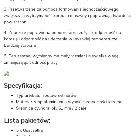
3. Przetwarzane za pomocą formowania jednoczęściowego,
zwiększają wytrzymałość korpusu maszyny i poprawiają twardość
powierzchni
4. Znacznie poprawiona odporność na zużycie, odporność na
korozję i odporność na uderzenia w wysokiej temperaturze,
bardziej stabilna
5. Ten zestaw wymienny ma mały rozmiar i niewielką wagę,
zmniejszając trudność pracy
Specyfikacja:
Typ artykułu: zestaw cylindrów
Materiał: stop aluminium o wysokiej zawartości krzemu
Średnica cylindra: ok. 51 mm / 2 cale
Lista pakietów:
5 x Uszczelka