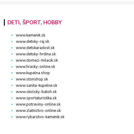
DETI, ŠPORT, HOBBY
www.kamenik.sk
www.detsky-raj.sk
www.detskaradost.sk
www.detsky-hrdina.sk
www.domaci-milacik.sk
www.hracky-online.sk
www.kupelna.shop
www.stonshop.sk
www.sanita-kupelne.sk
www.skolsky-batoh.sk
www.sportaturistika.sk
www.potraviny-online.sk
www.zlatnictvo-online.sk
www.rybarstvo-kamenik.sk