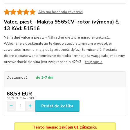
Ako ma hodnotia zákazníci
Valec, piest - Makita 9565CV- rotor (výmena) č.
13 Kód: 51516
Náhradné valce a piesty - Náhradné diely pre náradieFunkcja:1.
Wykonane z doskonałego lekkiego stopu aluminium o wysokiej
zawartości krzemu, mają dużą zdolność dyfuzji termicznej2. Posiada
dobre dopasowanie termiczne do tłoka i zmniejsza wagę całej maszyny,
przewodność cieplna jest zwiększona o 42%3...
celý popis
Dostupnosť
do 3-7 dní
68,53 EUR
55,72 EUR
bez DPH
Pridať do košíka
Tento mesiac zakúpili 61 zákazníci.