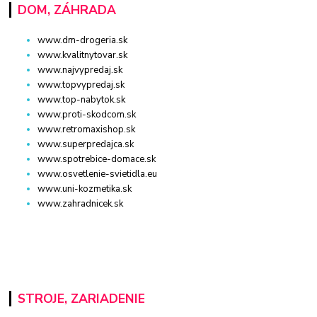
DOM, ZÁHRADA
www.dm-drogeria.sk
www.kvalitnytovar.sk
www.najvypredaj.sk
www.topvypredaj.sk
www.top-nabytok.sk
www.proti-skodcom.sk
www.retromaxishop.sk
www.superpredajca.sk
www.spotrebice-domace.sk
www.osvetlenie-svietidla.eu
www.uni-kozmetika.sk
www.zahradnicek.sk
STROJE, ZARIADENIE