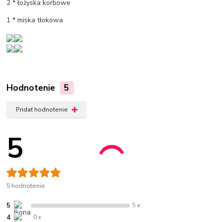
2 * łożyska korbowe
1 * miska tłokowa
Hodnotenie
5
Pridať hodnotenie
5
5 hodnotenie
5
5 x
4
0 x