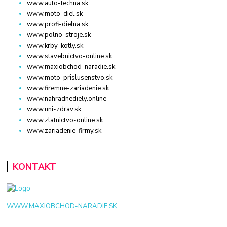
www.auto-techna.sk
www.moto-diel.sk
www.profi-dielna.sk
www.polno-stroje.sk
www.krby-kotly.sk
www.stavebnictvo-online.sk
www.maxiobchod-naradie.sk
www.moto-prislusenstvo.sk
www.firemne-zariadenie.sk
www.nahradnediely.online
www.uni-zdrav.sk
www.zlatnictvo-online.sk
www.zariadenie-firmy.sk
KONTAKT
WWW.MAXIOBCHOD-NARADIE.SK