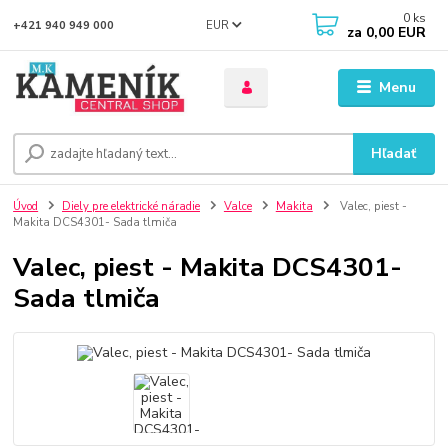
0
ks
EUR
+421 940 949 000
za
0,00 EUR
Menu
Hľadať
Úvod
Diely pre elektrické náradie
Valce
Makita
Valec, piest -
Makita DCS4301- Sada tlmiča
Valec, piest - Makita DCS4301-
Sada tlmiča