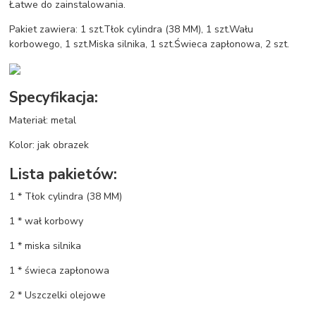
Łatwe do zainstalowania.
Pakiet zawiera: 1 szt.Tłok cylindra (38 MM), 1 szt.Wału
korbowego, 1 szt.Miska silnika, 1 szt.Świeca zapłonowa, 2 szt.
Specyfikacja:
Materiał: metal
Kolor: jak obrazek
Lista pakietów:
1 * Tłok cylindra (38 MM)
1 * wał korbowy
1 * miska silnika
1 * świeca zapłonowa
2 * Uszczelki olejowe