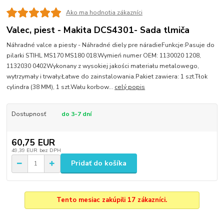
Ako ma hodnotia zákazníci
Valec, piest - Makita DCS4301- Sada tlmiča
Náhradné valce a piesty - Náhradné diely pre náradieFunkcje:Pasuje do
pilarki STIHL MS170 MS180 018.Wymień numer OEM: 1130020 1208,
1132030 0402Wykonany z wysokiej jakości materiału metalowego,
wytrzymały i trwały.Łatwe do zainstalowania.Pakiet zawiera: 1 szt.Tłok
cylindra (38 MM), 1 szt.Wału korbow...
celý popis
Dostupnosť
do 3-7 dní
60,75 EUR
49,39 EUR
bez DPH
Pridať do košíka
Tento mesiac zakúpili 17 zákazníci.