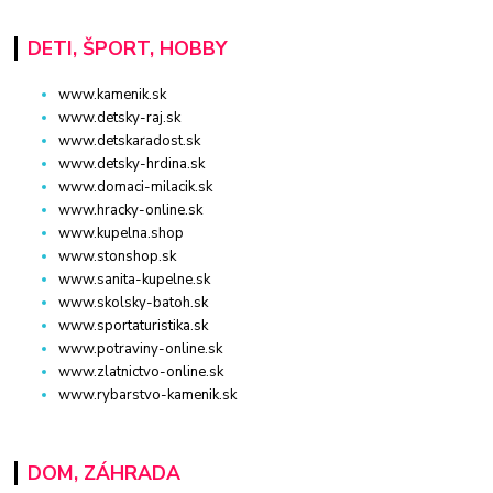
DETI, ŠPORT, HOBBY
www.kamenik.sk
www.detsky-raj.sk
www.detskaradost.sk
www.detsky-hrdina.sk
www.domaci-milacik.sk
www.hracky-online.sk
www.kupelna.shop
www.stonshop.sk
www.sanita-kupelne.sk
www.skolsky-batoh.sk
www.sportaturistika.sk
www.potraviny-online.sk
www.zlatnictvo-online.sk
www.rybarstvo-kamenik.sk
DOM, ZÁHRADA