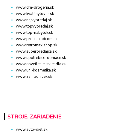
www.dm-drogeria.sk
www.kvalitnytovar.sk
www.najvypredaj.sk
www.topvypredaj.sk
www.top-nabytok.sk
www.proti-skodcom.sk
www.retromaxishop.sk
www.superpredajca.sk
www.spotrebice-domace.sk
www.osvetlenie-svietidla.eu
www.uni-kozmetika.sk
www.zahradnicek.sk
STROJE, ZARIADENIE
www.auto-diel.sk