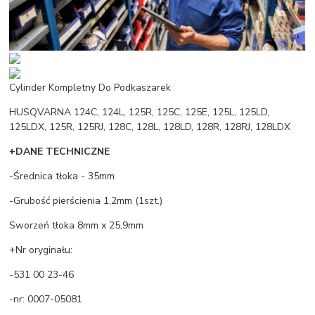
Cylinder Kompletny Do Podkaszarek
HUSQVARNA 124C, 124L, 125R, 125C, 125E, 125L, 125LD,
125LDX, 125R, 125RJ, 128C, 128L, 128LD, 128R, 128RJ, 128LDX
+DANE TECHNICZNE
-Średnica tłoka - 35mm
-Grubość pierścienia 1,2mm (1szt.)
Sworzeń tłoka 8mm x 25,9mm
+Nr oryginału:
-531 00 23-46
-nr: 0007-05081