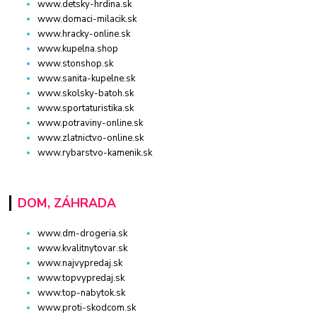
www.detsky-hrdina.sk
www.domaci-milacik.sk
www.hracky-online.sk
www.kupelna.shop
www.stonshop.sk
www.sanita-kupelne.sk
www.skolsky-batoh.sk
www.sportaturistika.sk
www.potraviny-online.sk
www.zlatnictvo-online.sk
www.rybarstvo-kamenik.sk
DOM, ZÁHRADA
www.dm-drogeria.sk
www.kvalitnytovar.sk
www.najvypredaj.sk
www.topvypredaj.sk
www.top-nabytok.sk
www.proti-skodcom.sk