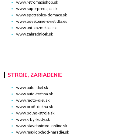
www.retromaxishop.sk
www.superpredajca.sk
www.spotrebice-domace.sk
www.osvetlenie-svietidla.eu
www.uni-kozmetika.sk
www.zahradnicek.sk
STROJE, ZARIADENIE
www.auto-diel.sk
www.auto-techna.sk
www.moto-diel.sk
www.profi-dielna.sk
www.polno-stroje.sk
www.krby-kotly.sk
www.stavebnictvo-online.sk
www.maxiobchod-naradie.sk