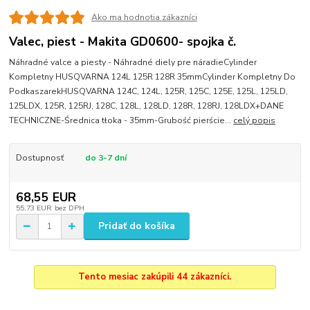
Ako ma hodnotia zákazníci
Valec, piest - Makita GD0600- spojka č.
Náhradné valce a piesty - Náhradné diely pre náradieCylinder
Kompletny HUSQVARNA 124L 125R 128R 35mmCylinder Kompletny Do
PodkaszarekHUSQVARNA 124C, 124L, 125R, 125C, 125E, 125L, 125LD,
125LDX, 125R, 125RJ, 128C, 128L, 128LD, 128R, 128RJ, 128LDX+DANE
TECHNICZNE-Średnica tłoka - 35mm-Grubość pierście...
celý popis
Dostupnosť
do 3-7 dní
68,55 EUR
55,73 EUR
bez DPH
Pridať do košíka
Tento mesiac zakúpili 44 zákazníci.