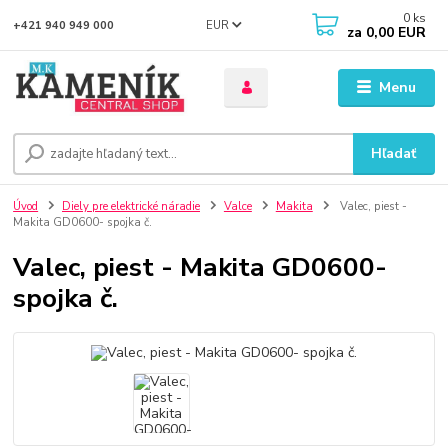
0
ks
EUR
+421 940 949 000
za
0,00 EUR
Menu
Hľadať
Úvod
Diely pre elektrické náradie
Valce
Makita
Valec, piest -
Makita GD0600- spojka č.
Valec, piest - Makita GD0600-
spojka č.