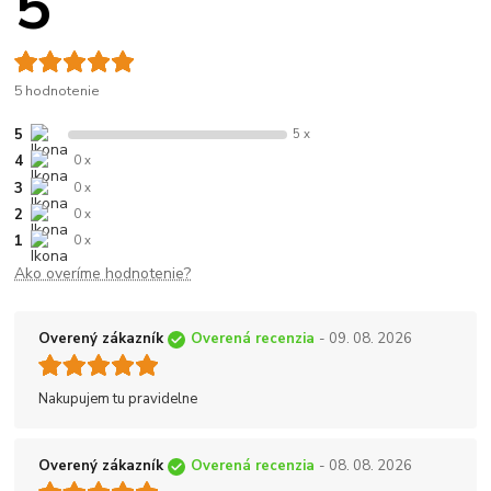
5
5 hodnotenie
5
5 x
4
0 x
3
0 x
2
0 x
1
0 x
Ako overíme hodnotenie?
Overený zákazník
Overená recenzia
- 09. 08. 2026
Nakupujem tu pravidelne
Overený zákazník
Overená recenzia
- 08. 08. 2026