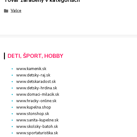
Valce
DETI, ŠPORT, HOBBY
www.kamenik.sk
www.detsky-raj.sk
www.detskaradost.sk
www.detsky-hrdina.sk
www.domaci-milacik.sk
www.hracky-online.sk
www.kupelna.shop
www.stonshop.sk
www.sanita-kupelne.sk
www.skolsky-batoh.sk
www.sportaturistika.sk