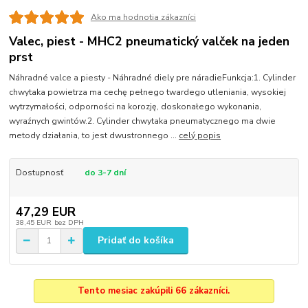
Ako ma hodnotia zákazníci
Valec, piest - MHC2 pneumatický valček na jeden
prst
Náhradné valce a piesty - Náhradné diely pre náradieFunkcja:1. Cylinder
chwytaka powietrza ma cechę pełnego twardego utleniania, wysokiej
wytrzymałości, odporności na korozję, doskonałego wykonania,
wyraźnych gwintów.2. Cylinder chwytaka pneumatycznego ma dwie
metody działania, to jest dwustronnego ...
celý popis
Dostupnosť
do 3-7 dní
47,29 EUR
38,45 EUR
bez DPH
Pridať do košíka
Tento mesiac zakúpili 66 zákazníci.