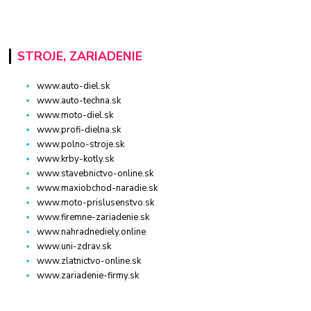
STROJE, ZARIADENIE
www.auto-diel.sk
www.auto-techna.sk
www.moto-diel.sk
www.profi-dielna.sk
www.polno-stroje.sk
www.krby-kotly.sk
www.stavebnictvo-online.sk
www.maxiobchod-naradie.sk
www.moto-prislusenstvo.sk
www.firemne-zariadenie.sk
www.nahradnediely.online
www.uni-zdrav.sk
www.zlatnictvo-online.sk
www.zariadenie-firmy.sk