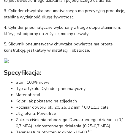
to jest dwustronnego działania i pojedynczego działania.
3. Cylinder chwytaka pneumatycznego ma precyzyjną produkcję,
stabilną wydajność, długą żywotność.
4. Cylinder pneumatyczny wykonany z litego stopu aluminium,
który jest odporny na zużycie, mocny i trwały.
5. Siłownik pneumatyczny chwytaka powietrza ma prostą
konstrukcję, jest łatwy w instalacji i obsłudze.
Specyfikacja:
Stan: 100% nowy
Typ artykułu: Cylinder pneumatyczny
Materiał: stal
Kolor: jak pokazano na zdjęciach
Rozmiar otworu: ok. 20, 25, 32 mm / 0,8,1,1,3 cala
Użyj płynu: Powietrze
Zakres ciśnienia roboczego: Dwustronnego działania (0,1-
0,7 MPA) Jednostronnego działania (0,25-0,7 MPA)
Temperatura otoczenia: około -10-60 ℃