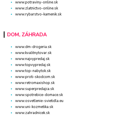
www.potraviny-online.sk
www.zlatnictvo-online.sk
www.rybarstvo-kamenik.sk
DOM, ZÁHRADA
www.dm-drogeria.sk
www.kvalitnytovar.sk
www.najvypredaj.sk
www.topvypredaj.sk
www.top-nabytok.sk
www.proti-skodcom.sk
www.retromaxishop.sk
www.superpredajca.sk
www.spotrebice-domace.sk
www.osvetlenie-svietidla.eu
www.uni-kozmetika.sk
www.zahradnicek.sk