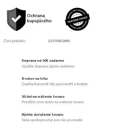
Ochrana
kupujúcého
Číslo produktu:
13275652865
Doprava od 30€ zadarmo
Využite dopravu úplne zadarmo
8 rokov na trhu
Značka Kameník Vás presvedčí o kvalite
30 dní na vrátenie tovaru
Predĺžili sme dobu na vrátenie tovaru
Rýchle doručenie tovaru
Vaša spokojnosť je pre nás prvoradá