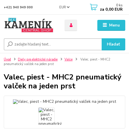
0
ks
EUR
+421 940 949 000
za
0,00 EUR
Menu
Hľadať
Úvod
Diely pre elektrické náradie
Valce
Valec, piest - MHC2
pneumatický valček na jeden prst
Valec, piest - MHC2 pneumatický
valček na jeden prst