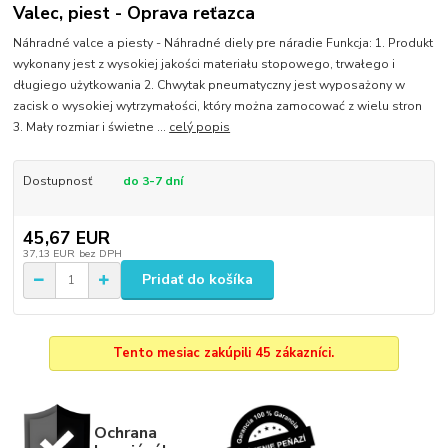
Valec, piest - Oprava reťazca
Náhradné valce a piesty - Náhradné diely pre náradie Funkcja: 1. Produkt
wykonany jest z wysokiej jakości materiału stopowego, trwałego i
długiego użytkowania 2. Chwytak pneumatyczny jest wyposażony w
zacisk o wysokiej wytrzymałości, który można zamocować z wielu stron
3. Mały rozmiar i świetne ...
celý popis
Dostupnosť
do 3-7 dní
45,67 EUR
37,13 EUR
bez DPH
Pridať do košíka
Tento mesiac zakúpili 45 zákazníci.
Ochrana