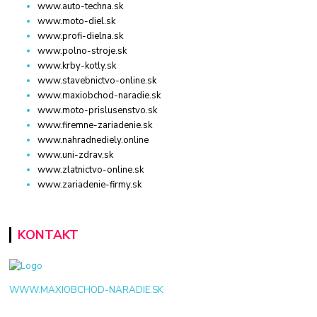
www.auto-techna.sk
www.moto-diel.sk
www.profi-dielna.sk
www.polno-stroje.sk
www.krby-kotly.sk
www.stavebnictvo-online.sk
www.maxiobchod-naradie.sk
www.moto-prislusenstvo.sk
www.firemne-zariadenie.sk
www.nahradnediely.online
www.uni-zdrav.sk
www.zlatnictvo-online.sk
www.zariadenie-firmy.sk
KONTAKT
WWW.MAXIOBCHOD-NARADIE.SK