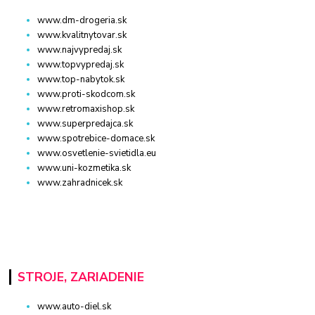
www.dm-drogeria.sk
www.kvalitnytovar.sk
www.najvypredaj.sk
www.topvypredaj.sk
www.top-nabytok.sk
www.proti-skodcom.sk
www.retromaxishop.sk
www.superpredajca.sk
www.spotrebice-domace.sk
www.osvetlenie-svietidla.eu
www.uni-kozmetika.sk
www.zahradnicek.sk
STROJE, ZARIADENIE
www.auto-diel.sk