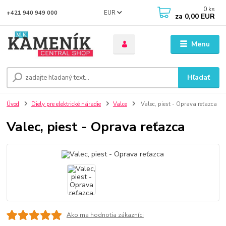
0
ks
EUR
+421 940 949 000
za
0,00 EUR
Menu
Hľadať
Úvod
Diely pre elektrické náradie
Valce
Valec, piest - Oprava reťazca
Valec, piest - Oprava reťazca
Ako ma hodnotia zákazníci