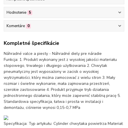
Hodnotenie
5
Komentáre
0
Kompletné špecifikácie
Náhradné valce a piesty - Náhradné diely pre náradie
Funkcja: 1. Produkt wykonany jest z wysokiej jakości materiału
stopowego, trwałego i długiego użytkowania 2. Chwytak
pneumatyczny jest wyposażony w zacisk o wysokiej
wytrzymałości, który można zamocować z wielu stron 3. Mały
rozmiar i świetne wykonanie, mała zajmowana przestrzeń,
szerokie zastosowanie 4. Produkt przyjmuje tryb działania
jednostronnego działania, który może zapewnić stabilną pracę 5.
Standardowa specyfikacja, łatwa i prosta w instalacji i
demontażu, ciśnienie wynosi 0,15-0,7 MPa
Specyfikacja: Typ artykułu: Cylinder chwytaka powietrza Materiał: