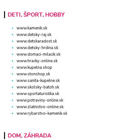
DETI, ŠPORT, HOBBY
www.kamenik.sk
www.detsky-raj.sk
www.detskaradost.sk
www.detsky-hrdina.sk
www.domaci-milacik.sk
www.hracky-online.sk
www.kupelna.shop
www.stonshop.sk
www.sanita-kupelne.sk
www.skolsky-batoh.sk
www.sportaturistika.sk
www.potraviny-online.sk
www.zlatnictvo-online.sk
www.rybarstvo-kamenik.sk
DOM, ZÁHRADA