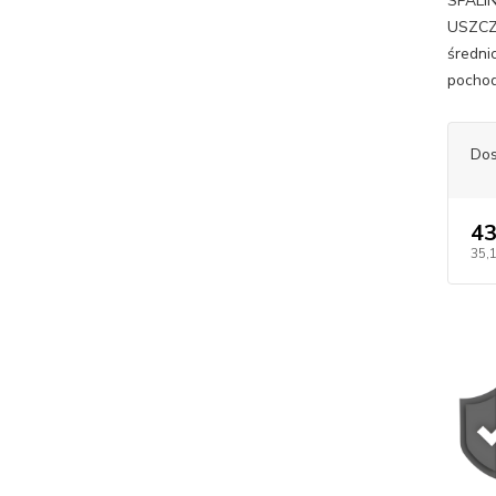
SPALI
USZCZE
średni
pochod
Dos
43
35,