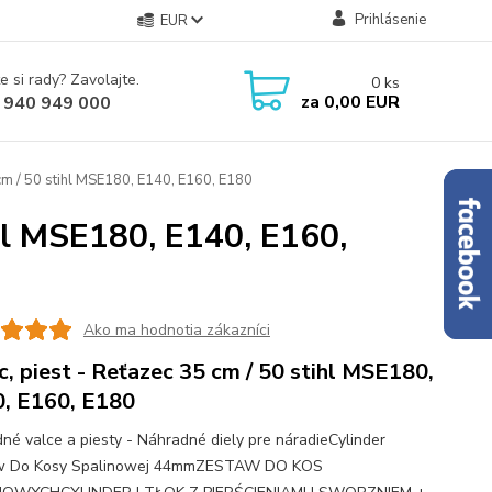
Prihlásenie
EUR
e si rady? Zavolajte.
0
ks
za
0,00 EUR
 940 949 000
 cm / 50 stihl MSE180, E140, E160, E180
ihl MSE180, E140, E160,
Ako ma hodnotia zákazníci
c, piest - Reťazec 35 cm / 50 stihl MSE180,
, E160, E180
né valce a piesty - Náhradné diely pre náradieCylinder
w Do Kosy Spalinowej 44mmZESTAW DO KOS