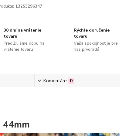
roduktu:
13253296347
30 dní na vrátenie
Rýchle doručenie
tovaru
tovaru
Predĺžili sme dobu na
Vaša spokojnosť je pre
vrátenie tovaru
nás prvoradá
Komentáre
0
ej 44mm