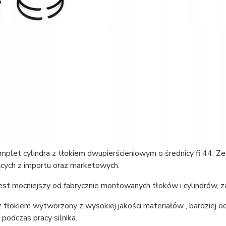
mplet cylindra z tłokiem dwupierścieniowym o średnicy fi 44. 
cych z importu oraz marketowych.
st mocniejszy od fabrycznie montowanych tłoków i cylindrów, z
z tłokiem wytworzony z wysokiej jakości materiałów , bardziej o
podczas pracy silnika.