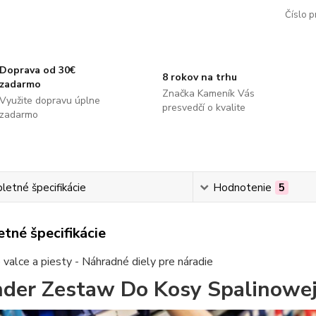
Číslo p
Doprava od 30€
8 rokov na trhu
zadarmo
Značka Kameník Vás
Využite dopravu úplne
presvedčí o kvalite
zadarmo
etné špecifikácie
Hodnotenie
5
tné špecifikácie
valce a piesty - Náhradné diely pre náradie
nder Zestaw Do Kosy Spalinow