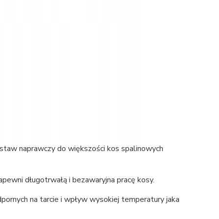
Zestaw naprawczy do większości kos spalinowych
apewni długotrwałą i bezawaryjna pracę kosy.
dpornych na tarcie i wpływ wysokiej temperatury jaka