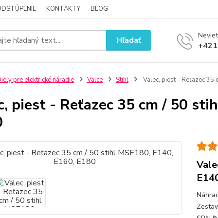
ODSTÚPENIE
KONTAKTY
BLOG
Neviet
Hľadať
+421
iely pre elektrické náradie
Valce
Stihl
Valec, piest - Reťazec 35
c, piest - Reťazec 35 cm / 50 st
0
Vale
E140
Náhrad
Zesta