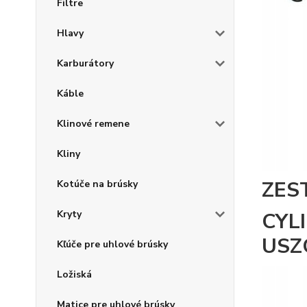
Filtre
Hlavy
Karburátory
Káble
Klinové remene
Kliny
ZES
Kotúče na brúsky
Kryty
CYL
USZ
Kľúče pre uhlové brúsky
Ložiská
Matice pre uhlové brúsky