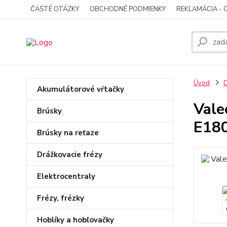
ČASTÉ OTÁZKY
OBCHODNÉ PODMIENKY
REKLAMÁCIA - 
Úvod
D
Akumulátorové vŕtačky
Vale
Brúsky
E18
Brúsky na reťaze
Drážkovacie frézy
Elektrocentraly
Frézy, frézky
Hoblíky a hobľovačky