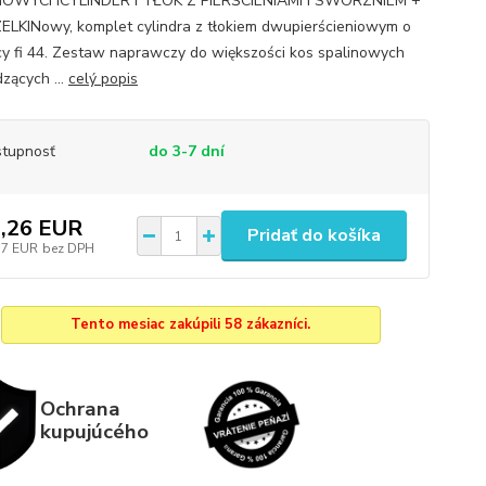
NOWYCHCYLINDER I TŁOK Z PIERŚCIENIAMI I SWORZNIEM +
LKINowy, komplet cylindra z tłokiem dwupierścieniowym o
cy fi 44. Zestaw naprawczy do większości kos spalinowych
zących ...
celý popis
tupnosť
do 3-7 dní
,26 EUR
Pridať do košíka
17 EUR
bez DPH
Tento mesiac zakúpili 58 zákazníci.
Ochrana
kupujúcého