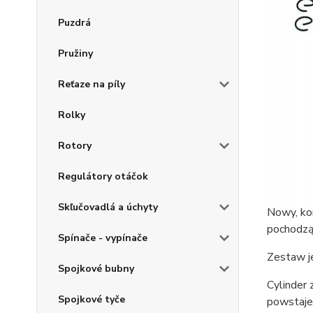
Puzdrá
Pružiny
Reťaze na píly
Rolky
Rotory
Regulátory otáčok
Skľučovadlá a úchyty
Nowy, ko
pochodzą
Spínače - vypínače
Zestaw je
Spojkové bubny
Cylinder 
Spojkové tyče
powstaje 