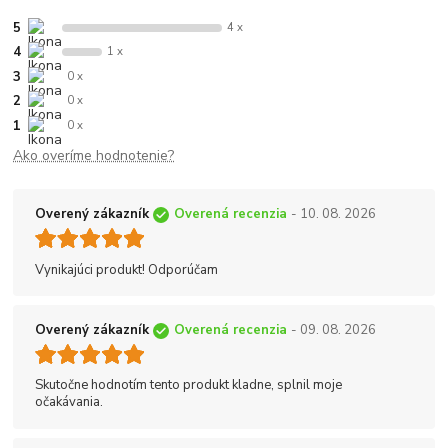
5
4 x
4
1 x
3
0 x
2
0 x
1
0 x
Ako overíme hodnotenie?
Overený zákazník
Overená recenzia
- 10. 08. 2026
Vynikajúci produkt! Odporúčam
Overený zákazník
Overená recenzia
- 09. 08. 2026
Skutočne hodnotím tento produkt kladne, splnil moje
očakávania.