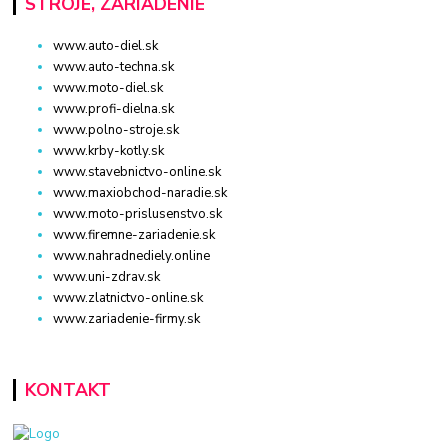
STROJE, ZARIADENIE
www.auto-diel.sk
www.auto-techna.sk
www.moto-diel.sk
www.profi-dielna.sk
www.polno-stroje.sk
www.krby-kotly.sk
www.stavebnictvo-online.sk
www.maxiobchod-naradie.sk
www.moto-prislusenstvo.sk
www.firemne-zariadenie.sk
www.nahradnediely.online
www.uni-zdrav.sk
www.zlatnictvo-online.sk
www.zariadenie-firmy.sk
KONTAKT