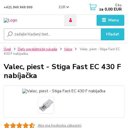
0
ks
EUR
+421 940 949 000
za
0,00 EUR
Menu
Hľadať
Úvod
Diely pre elektrické náradie
Valce
Valec, piest - Stiga Fast EC
430 F nabíjačka
Valec, piest - Stiga Fast EC 430 F
nabíjačka
Ako ma hodnotia zákazníci