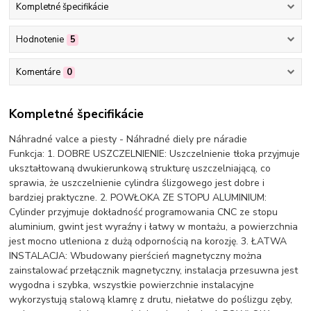
Kompletné špecifikácie
Hodnotenie
5
Komentáre
0
Kompletné špecifikácie
Náhradné valce a piesty - Náhradné diely pre náradie
Funkcja: 1. DOBRE USZCZELNIENIE: Uszczelnienie tłoka przyjmuje
ukształtowaną dwukierunkową strukturę uszczelniającą, co
sprawia, że ​​uszczelnienie cylindra ślizgowego jest dobre i
bardziej praktyczne. 2. POWŁOKA ZE STOPU ALUMINIUM:
Cylinder przyjmuje dokładność programowania CNC ze stopu
aluminium, gwint jest wyraźny i łatwy w montażu, a powierzchnia
jest mocno utleniona z dużą odpornością na korozję. 3. ŁATWA
INSTALACJA: Wbudowany pierścień magnetyczny można
zainstalować przełącznik magnetyczny, instalacja przesuwna jest
wygodna i szybka, wszystkie powierzchnie instalacyjne
wykorzystują stalową klamrę z drutu, niełatwe do poślizgu zęby,