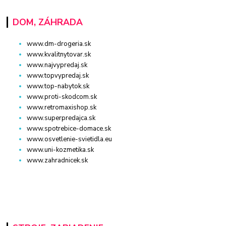
DOM, ZÁHRADA
www.dm-drogeria.sk
www.kvalitnytovar.sk
www.najvypredaj.sk
www.topvypredaj.sk
www.top-nabytok.sk
www.proti-skodcom.sk
www.retromaxishop.sk
www.superpredajca.sk
www.spotrebice-domace.sk
www.osvetlenie-svietidla.eu
www.uni-kozmetika.sk
www.zahradnicek.sk