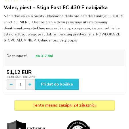
Valec, piest - Stiga Fast EC 430 F nabíjačka
Náhradné valce a piesty - Náhradné diely pre náradie Funkcja: 1. DOBRE
USZCZELNIENIE: Uszczelnienie tłoka przyjmuje ukształtowaną
dwukierunkową strukturę uszczelniającą, co sprawia, że ​​uszczelnienie
cylindra ślizgowego jest dobre i bardziej praktyczne. 2. POWŁOKA ZE
STOPU ALUMINIUM: Cylinder pr...
celý popis
Dostupnosť
do 3-7 dní
51,12 EUR
41,56 EUR
bez DPH
Pridať do košíka
Tento mesiac zakúpili 24 zákazníci.
Ochrana