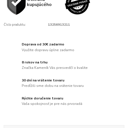
kupujúcého
Číslo produktu:
13256913211
Doprava od 30€ zadarmo
Využite dopravu úplne zadarmo
8 rokov na trhu
Značka Kameník Vás presvedčí o kvalite
30 dní na vrátenie tovaru
Predĺžili sme dobu na vrátenie tovaru
Rýchle doručenie tovaru
Vaša spokojnosť je pre nás prvoradá