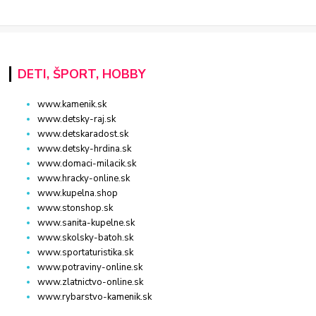
DETI, ŠPORT, HOBBY
www.kamenik.sk
www.detsky-raj.sk
www.detskaradost.sk
www.detsky-hrdina.sk
www.domaci-milacik.sk
www.hracky-online.sk
www.kupelna.shop
www.stonshop.sk
www.sanita-kupelne.sk
www.skolsky-batoh.sk
www.sportaturistika.sk
www.potraviny-online.sk
www.zlatnictvo-online.sk
www.rybarstvo-kamenik.sk