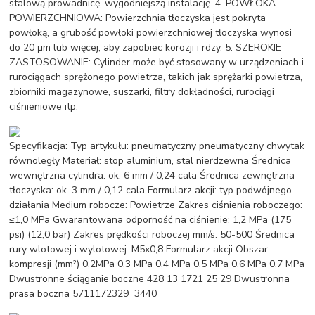
stalową prowadnicę, wygodniejszą instalację. 4. POWŁOKA
POWIERZCHNIOWA: Powierzchnia tłoczyska jest pokryta
powłoką, a grubość powłoki powierzchniowej tłoczyska wynosi
do 20 μm lub więcej, aby zapobiec korozji i rdzy. 5. SZEROKIE
ZASTOSOWANIE: Cylinder może być stosowany w urządzeniach i
rurociągach sprężonego powietrza, takich jak sprężarki powietrza,
zbiorniki magazynowe, suszarki, filtry dokładności, rurociągi
ciśnieniowe itp.
Specyfikacja: Typ artykułu: pneumatyczny pneumatyczny chwytak
równoległy Materiał: stop aluminium, stal nierdzewna Średnica
wewnętrzna cylindra: ok. 6 mm / 0,24 cala Średnica zewnętrzna
tłoczyska: ok. 3 mm / 0,12 cala Formularz akcji: typ podwójnego
działania Medium robocze: Powietrze Zakres ciśnienia roboczego:
≤1,0 MPa Gwarantowana odporność na ciśnienie: 1,2 MPa (175
psi) (12,0 bar) Zakres prędkości roboczej mm/s: 50-500 Średnica
rury wlotowej i wylotowej: M5x0,8 Formularz akcji Obszar
kompresji (mm²) 0,2MPa 0,3 MPa 0,4 MPa 0,5 MPa 0,6 MPa 0,7 MPa
Dwustronne ściąganie boczne 428 13 1721 25 29 Dwustronna
prasa boczna 5711172329 3440