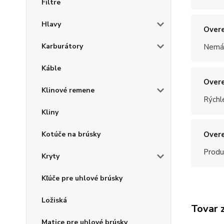
Filtre
Hlavy
Overe
Karburátory
Nemám
Káble
Overe
Klinové remene
Rýchle
Kliny
Kotúče na brúsky
Overe
Produ
Kryty
Kľúče pre uhlové brúsky
Ložiská
Tovar 
Matice pre uhlové brúsky