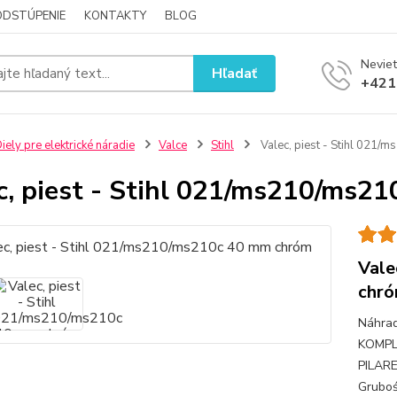
ODSTÚPENIE
KONTAKTY
BLOG
Neviet
Hľadať
+421
iely pre elektrické náradie
Valce
Stihl
Valec, piest - Stihl 021
c, piest - Stihl 021/ms210/ms2
Vale
chr
Náhrad
KOMPL
PILAR
Gruboś