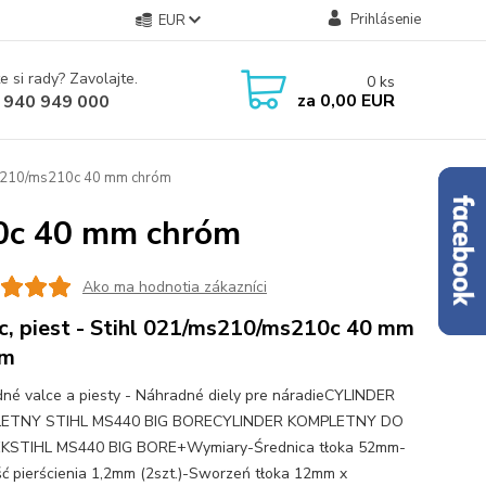
Prihlásenie
EUR
e si rady? Zavolajte.
0
ks
za
0,00 EUR
 940 949 000
/ms210/ms210c 40 mm chróm
10c 40 mm chróm
Ako ma hodnotia zákazníci
c, piest - Stihl 021/ms210/ms210c 40 mm
óm
né valce a piesty - Náhradné diely pre náradieCYLINDER
ETNY STIHL MS440 BIG BORECYLINDER KOMPLETNY DO
EKSTIHL MS440 BIG BORE+Wymiary-Średnica tłoka 52mm-
ć pierścienia 1,2mm (2szt.)-Sworzeń tłoka 12mm x