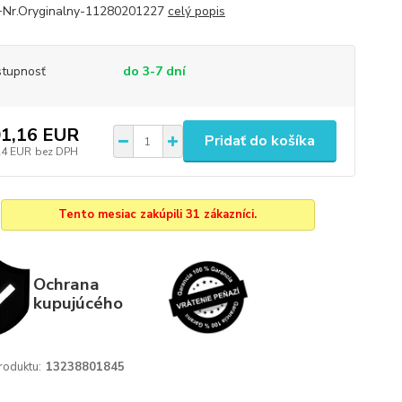
Nr.Oryginalny-11280201227
celý popis
tupnosť
do 3-7 dní
1,16 EUR
Pridať do košíka
24 EUR
bez DPH
Tento mesiac zakúpili 31 zákazníci.
Ochrana
kupujúcého
roduktu:
13238801845