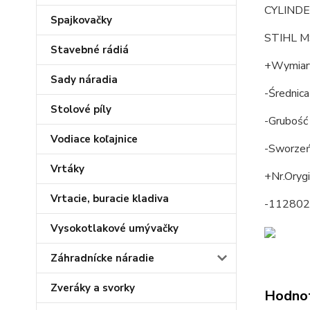
CYLIND
Spajkovačky
STIHL M
Stavebné rádiá
+Wymiar
Sady náradia
-Średnic
Stolové píly
-Grubość 
Vodiace koľajnice
-Sworze
Vrtáky
+Nr.Oryg
Vrtacie, buracie kladiva
-11280
Vysokotlakové umývačky
Záhradnícke náradie
Zveráky a svorky
Hodno