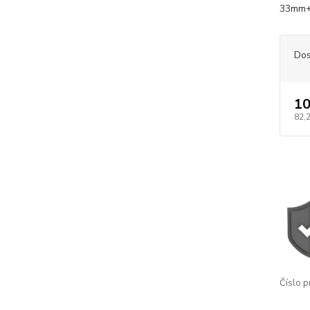
33mm+
Dos
10
82,
Číslo p