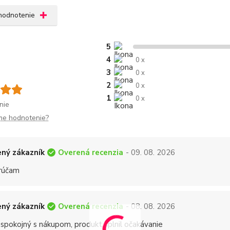
 hodnotenie
5
4
0 x
3
0 x
2
0 x
1
0 x
nie
me hodnotenie?
Overená recenzia
ný zákazník
- 09. 08. 2026
rúčam
Overená recenzia
ný zákazník
- 08. 08. 2026
 spokojný s nákupom, produkt splnil očakávanie