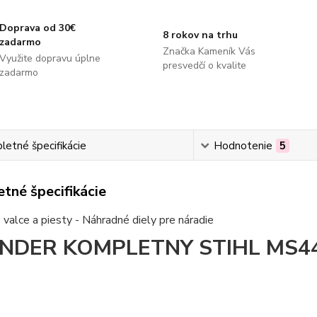
Doprava od 30€
8 rokov na trhu
zadarmo
Značka Kameník Vás
Využite dopravu úplne
presvedčí o kvalite
zadarmo
etné špecifikácie
Hodnotenie
5
tné špecifikácie
valce a piesty - Náhradné diely pre náradie
INDER KOMPLETNY STIHL MS44