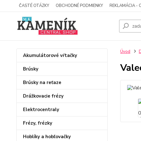
ČASTÉ OTÁZKY
OBCHODNÉ PODMIENKY
REKLAMÁCIA - 
Úvod
D
Akumulátorové vŕtačky
Vale
Brúsky
Brúsky na reťaze
Drážkovacie frézy
Elektrocentraly
Frézy, frézky
Hoblíky a hobľovačky