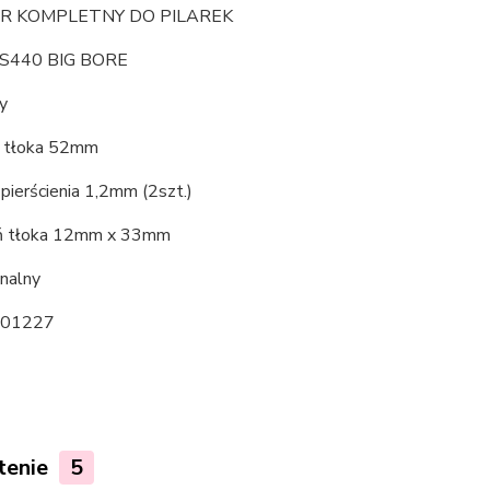
ER KOMPLETNY DO PILAREK
S440 BIG BORE
y
a tłoka 52mm
pierścienia 1,2mm (2szt.)
ń tłoka 12mm x 33mm
inalny
201227
tenie
5