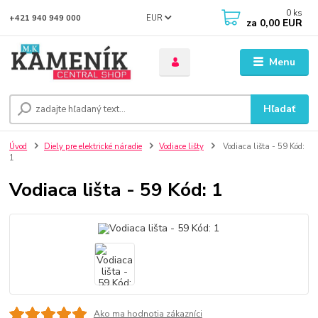
0
ks
EUR
+421 940 949 000
za
0,00 EUR
Menu
Hľadať
Úvod
Diely pre elektrické náradie
Vodiace lišty
Vodiaca lišta - 59 Kód:
1
Vodiaca lišta - 59 Kód: 1
Ako ma hodnotia zákazníci