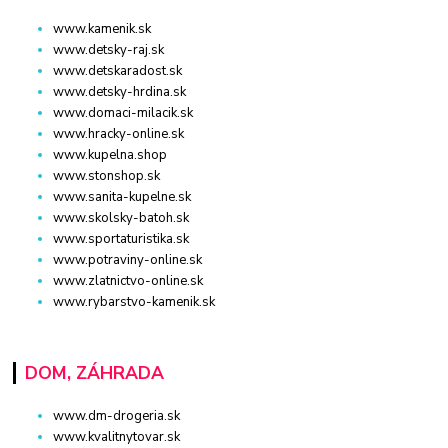
www.kamenik.sk
www.detsky-raj.sk
www.detskaradost.sk
www.detsky-hrdina.sk
www.domaci-milacik.sk
www.hracky-online.sk
www.kupelna.shop
www.stonshop.sk
www.sanita-kupelne.sk
www.skolsky-batoh.sk
www.sportaturistika.sk
www.potraviny-online.sk
www.zlatnictvo-online.sk
www.rybarstvo-kamenik.sk
DOM, ZÁHRADA
www.dm-drogeria.sk
www.kvalitnytovar.sk