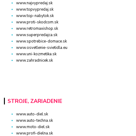
www.najvypredaj.sk
www.topvypredaj.sk
www.top-nabytok.sk
www.proti-skodcom.sk
www.retromaxishop.sk
www.superpredajca.sk
www.spotrebice-domace.sk
www.osvetlenie-svietidla.eu
www.uni-kozmetika.sk
www.zahradnicek.sk
STROJE, ZARIADENIE
www.auto-diel.sk
www.auto-techna.sk
www.moto-diel.sk
www.profi-dielna.sk