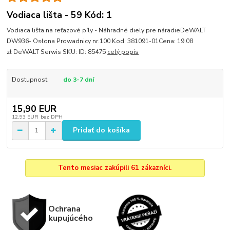
Vodiaca lišta - 59 Kód: 1
Vodiaca lišta na reťazové píly - Náhradné diely pre náradieDeWALT
DW936- Osłona Prowadnicy nr.100 Kod: 381091-01Cena: 19.08
zł DeWALT Serwis SKU: ID: 85475
celý popis
Dostupnosť
do 3-7 dní
15,90 EUR
12,93 EUR
bez DPH
Pridať do košíka
Tento mesiac zakúpili 61 zákazníci.
Ochrana
kupujúcého