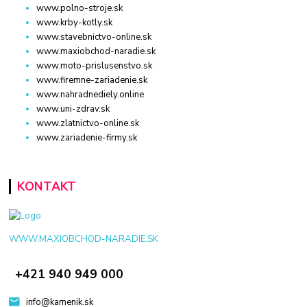
www.polno-stroje.sk
www.krby-kotly.sk
www.stavebnictvo-online.sk
www.maxiobchod-naradie.sk
www.moto-prislusenstvo.sk
www.firemne-zariadenie.sk
www.nahradnediely.online
www.uni-zdrav.sk
www.zlatnictvo-online.sk
www.zariadenie-firmy.sk
KONTAKT
WWW.MAXIOBCHOD-NARADIE.SK
+421 940 949 000
info@kamenik.sk