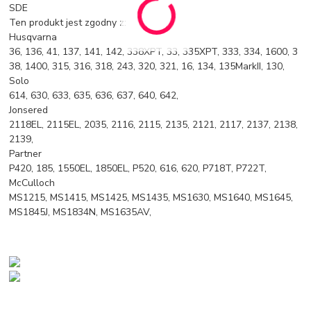
SDE
Ten produkt jest zgodny z:
Husqvarna
36, 136, 41, 137, 141, 142, 338XPT, 33, 335XPT, 333, 334, 1600, 3
38, 1400, 315, 316, 318, 243, 320, 321, 16, 134, 135MarkII, 130,
Solo
614, 630, 633, 635, 636, 637, 640, 642,
Jonsered
2118EL, 2115EL, 2035, 2116, 2115, 2135, 2121, 2117, 2137, 2138,
2139,
Partner
P420, 185, 1550EL, 1850EL, P520, 616, 620, P718T, P722T,
McCulloch
MS1215, MS1415, MS1425, MS1435, MS1630, MS1640, MS1645,
MS1845J, MS1834N, MS1635AV,