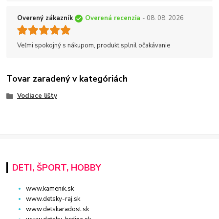
Overený zákazník
Overená recenzia
- 08. 08. 2026
Veľmi spokojný s nákupom, produkt splnil očakávanie
Tovar zaradený v kategóriách
Vodiace lišty
DETI, ŠPORT, HOBBY
www.kamenik.sk
www.detsky-raj.sk
www.detskaradost.sk