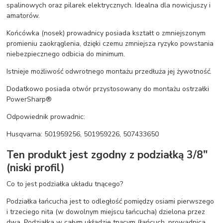
spalinowych oraz pilarek elektrycznych. Idealna dla nowicjuszy i
amatorów.
Końcówka (nosek) prowadnicy posiada kształt o zmniejszonym
promieniu zaokrąglenia, dzięki czemu zmniejsza ryzyko powstania
niebezpiecznego odbicia do minimum.
Istnieje możliwość odwrotnego montażu przedłuża jej żywotność.
Dodatkowo posiada otwór przystosowany do montażu ostrzałki
PowerSharp®
Odpowiednik prowadnic:
Husqvarna: 501959256, 501959226, 507433650
Ten produkt jest zgodny z podziałką 3/8"
(niski profil)
Co to jest podziałka układu tnącego?
Podziałka łańcucha jest to odległość pomiędzy osiami pierwszego
i trzeciego nita (w dowolnym miejscu łańcucha) dzielona przez
dwa. Podziałka w całym układzie tnącym (łańcuch, prowadnica,