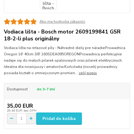
Ako ma hodnotia zákazníci
Vodiaca lišta - Bosch motor 2609199841 GSR
18-2-li plus originálny
Vodiaca lišta na reťazové píly - Náhradné diely pre náradieProwadnica
Oregon 16' 40cm 3/8' 160SDEA095OREGONProwadnica perfekcyjnie
nadaje się do małych pilarek spalinowych oraz pilarek elektrycznych.
Idealna dla nowicjuszy i amatorów.Końcówka (nosek) prowadnicy
posiada kształt o zmniejszonym promien...
celý popis
Dostupnosť
do 3-7 dní
35,00 EUR
28,46 EUR
bez DPH
Pridať do košíka