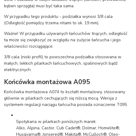
bęben sprzęgła) musi być taka sama.
W przypadku tego produktu - podziałka wynosi 3/8 cala
(Odległość pomiędzy trzema nitami to ok. 19 mm).
Ważne! W przypadku używanych łańcuchów tnących, odległość
ta może się zwiększyć ze względu na zużycie łańcucha i jego
właściwości rozciągające.
3/8 cala (niski profil) to powszechna podziałka stosowana w
małych, lekkich pilarkach łańcuchowych, spalinowych bądź
elektrycznych.
Końcówka montażowa A095
Końcówka montażowa A074 to kształt montażowy, stosowany
głównie w pilarkach cechujących się niższą mocą. Wersja z
systemem regulacji naciągu łańcucha posiada oznaczenie T095
Spotykana w pilarkach poniższych marek:
Alko, Alpina, Castor, Cub Cadet®, Dolmar, Homelite®,
Husqvarna®, Jonsered®, Makita®, McCulloch®, Oleo-