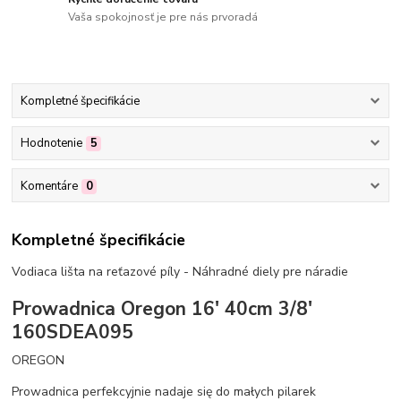
Vaša spokojnosť je pre nás prvoradá
Kompletné špecifikácie
Hodnotenie
5
Komentáre
0
Kompletné špecifikácie
Vodiaca lišta na reťazové píly - Náhradné diely pre náradie
Prowadnica Oregon 16' 40cm 3/8'
160SDEA095
OREGON
Prowadnica perfekcyjnie nadaje się do małych pilarek