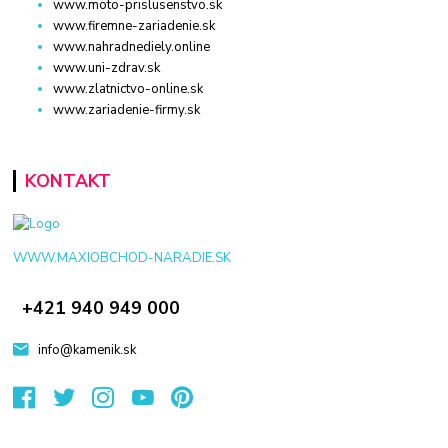
www.moto-prislusenstvo.sk
www.firemne-zariadenie.sk
www.nahradnediely.online
www.uni-zdrav.sk
www.zlatnictvo-online.sk
www.zariadenie-firmy.sk
KONTAKT
WWW.MAXIOBCHOD-NARADIE.SK
+421 940 949 000
info@kamenik.sk