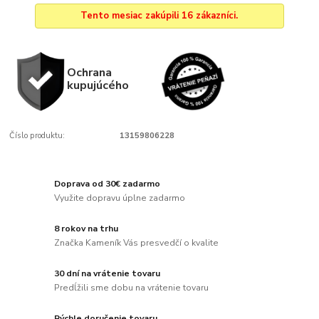
Tento mesiac zakúpili 16 zákazníci.
Ochrana
kupujúcého
Číslo produktu:
13159806228
Doprava od 30€ zadarmo
Využite dopravu úplne zadarmo
8 rokov na trhu
Značka Kameník Vás presvedčí o kvalite
30 dní na vrátenie tovaru
Predĺžili sme dobu na vrátenie tovaru
Rýchle doručenie tovaru