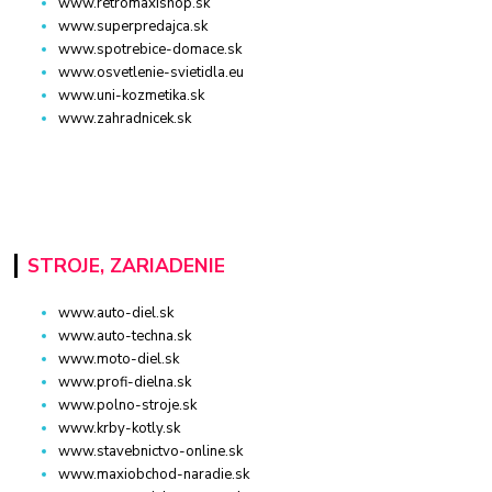
www.retromaxishop.sk
www.superpredajca.sk
www.spotrebice-domace.sk
www.osvetlenie-svietidla.eu
www.uni-kozmetika.sk
www.zahradnicek.sk
STROJE, ZARIADENIE
www.auto-diel.sk
www.auto-techna.sk
www.moto-diel.sk
www.profi-dielna.sk
www.polno-stroje.sk
www.krby-kotly.sk
www.stavebnictvo-online.sk
www.maxiobchod-naradie.sk