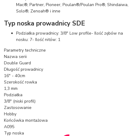
Mac®, Partner, Pioneer, Poulan®/Poulan Pro®, Shindaiwa,
Solo®, Zenoah® i inne
Typ noska prowadnicy SDE
Podziałka prowadnicy: 3/8" Low profile- Ilość zębów na
nosku: 7- Ilość nitów: 1
Parametry techniczne
Nazwa serii
Double Guard
Długość prowadnicy
16" - 40cm
Szerokość rowka
1,3 mm
Podziałka
3/8" (niski profil)
Zastosowanie
Hobby
Końcówka montażowa
A095
Typ noska