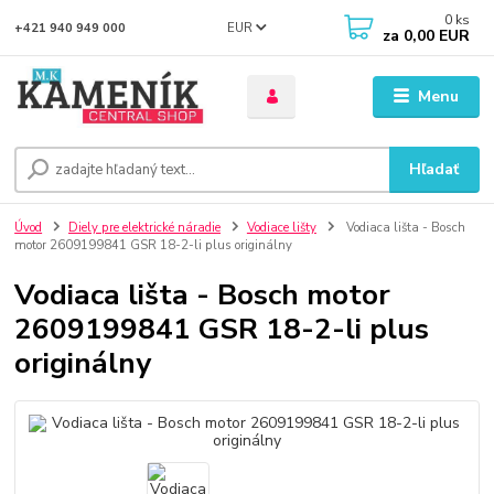
0
ks
EUR
+421 940 949 000
za
0,00 EUR
Menu
Hľadať
Úvod
Diely pre elektrické náradie
Vodiace lišty
Vodiaca lišta - Bosch
motor 2609199841 GSR 18-2-li plus originálny
Vodiaca lišta - Bosch motor
2609199841 GSR 18-2-li plus
originálny