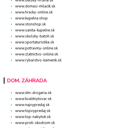
www.detsky-hrdina.sk
www.domaci-milacik.sk
www.hracky-online.sk
www.kupelna.shop
www.stonshop.sk
www.sanita-kupelne.sk
www.skolsky-batoh.sk
www.sportaturistika.sk
www.potraviny-online.sk
www.zlatnictvo-online.sk
www.rybarstvo-kamenik.sk
DOM, ZÁHRADA
www.dm-drogeria.sk
www.kvalitnytovar.sk
www.najvypredaj.sk
www.topvypredaj.sk
www.top-nabytok.sk
www.proti-skodcom.sk