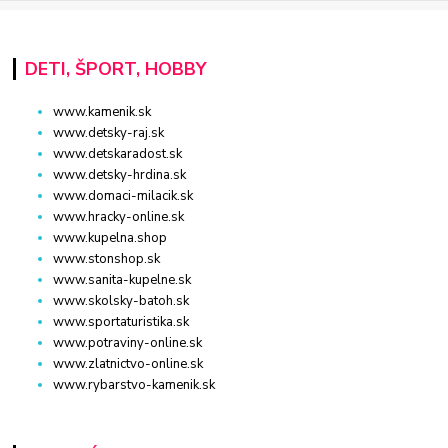
DETI, ŠPORT, HOBBY
www.kamenik.sk
www.detsky-raj.sk
www.detskaradost.sk
www.detsky-hrdina.sk
www.domaci-milacik.sk
www.hracky-online.sk
www.kupelna.shop
www.stonshop.sk
www.sanita-kupelne.sk
www.skolsky-batoh.sk
www.sportaturistika.sk
www.potraviny-online.sk
www.zlatnictvo-online.sk
www.rybarstvo-kamenik.sk