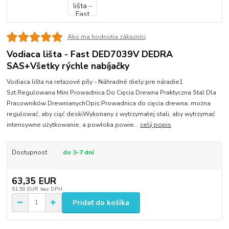
Ako ma hodnotia zákazníci
Vodiaca lišta - Fast DED7039V DEDRA
SAS+Všetky rýchle nabíjačky
Vodiaca lišta na reťazové píly - Náhradné diely pre náradie1
Szt.Regulowana Mini Prowadnica Do Cięcia Drewna Praktyczna Stal Dla
Pracowników DrewnianychOpis:Prowadnica do cięcia drewna, można
regulować, aby ciąć deskiWykonany z wytrzymałej stali, aby wytrzymać
intensywne użytkowanie, a powłoka powie...
celý popis
Dostupnosť
do 3-7 dní
63,35 EUR
51,50 EUR
bez DPH
Pridať do košíka