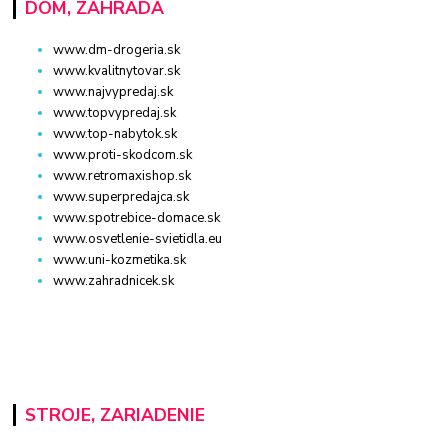
DOM, ZÁHRADA
www.dm-drogeria.sk
www.kvalitnytovar.sk
www.najvypredaj.sk
www.topvypredaj.sk
www.top-nabytok.sk
www.proti-skodcom.sk
www.retromaxishop.sk
www.superpredajca.sk
www.spotrebice-domace.sk
www.osvetlenie-svietidla.eu
www.uni-kozmetika.sk
www.zahradnicek.sk
STROJE, ZARIADENIE