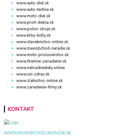
www.auto-diel.sk
www.auto-techna.sk
www.moto-diel.sk
www.profi-dielna.sk
www.polno-stroje.sk
www.krby-kotly.sk
www.stavebnictvo-online.sk
www.maxiobchod-naradie.sk
www.moto-prislusenstvo.sk
www.firemne-zariadenie.sk
www.nahradnediely.online
www.uni-zdrav.sk
www.zlatnictvo-online.sk
www.zariadenie-firmy.sk
KONTAKT
WWW.MAXIOBCHOD-NARADIE.SK