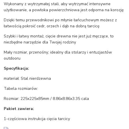
Wykonany z wytrzymałej stali, aby wytrzymać intensywne
użytkowanie, a powłoka powierzchniowa jest odporna na korozję
Dzięki temu przewodnikowi po młynie łańcuchowym możesz z
łatwością pokroić cedr, orzech i dąb na dobrą tarcicę
Szybki i łatwy montaż, cięcie drewna nie jest już męczące, to
niezbędne narzędzie dla Twojej rodziny
Mały rozmiar, przenośny; idealny dla stolarzy i entuzjastów
outdooru
Specyfikacja:
materiał: Stal nierdzewna
Tabela rozmiarów:
Rozmiar: 225x225x85mm / 8.86x8.86x3.35 cala
Pakiet zawiera:
1-częściowa instrukcja cięcia tarcicy