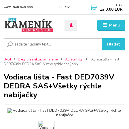
0
ks
EUR
+421 940 949 000
za
0,00 EUR
Menu
Hľadať
Úvod
Diely pre elektrické náradie
Vodiace lišty
Vodiaca lišta - Fast
DED7039V DEDRA SAS+Všetky rýchle nabíjačky
Vodiaca lišta - Fast DED7039V
DEDRA SAS+Všetky rýchle
nabíjačky