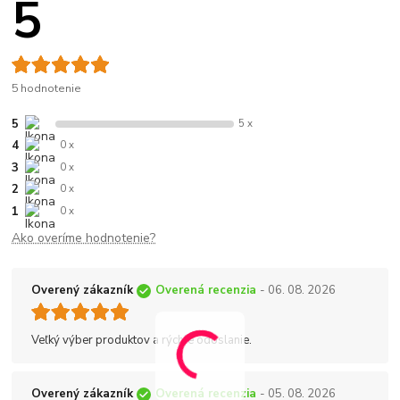
5
5 hodnotenie
5
5 x
4
0 x
3
0 x
2
0 x
1
0 x
Ako overíme hodnotenie?
Overený zákazník
Overená recenzia
- 06. 08. 2026
Veľký výber produktov a rýchle odoslanie.
Overený zákazník
Overená recenzia
- 05. 08. 2026