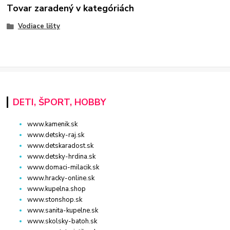
Tovar zaradený v kategóriách
Vodiace lišty
DETI, ŠPORT, HOBBY
www.kamenik.sk
www.detsky-raj.sk
www.detskaradost.sk
www.detsky-hrdina.sk
www.domaci-milacik.sk
www.hracky-online.sk
www.kupelna.shop
www.stonshop.sk
www.sanita-kupelne.sk
www.skolsky-batoh.sk