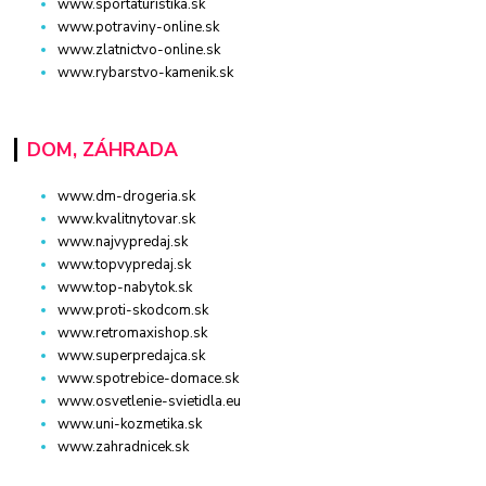
www.sportaturistika.sk
www.potraviny-online.sk
www.zlatnictvo-online.sk
www.rybarstvo-kamenik.sk
DOM, ZÁHRADA
www.dm-drogeria.sk
www.kvalitnytovar.sk
www.najvypredaj.sk
www.topvypredaj.sk
www.top-nabytok.sk
www.proti-skodcom.sk
www.retromaxishop.sk
www.superpredajca.sk
www.spotrebice-domace.sk
www.osvetlenie-svietidla.eu
www.uni-kozmetika.sk
www.zahradnicek.sk