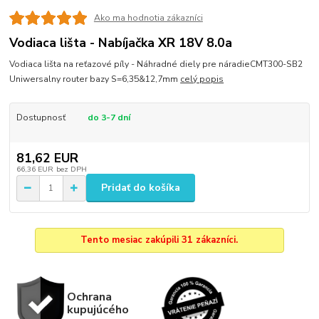
Ako ma hodnotia zákazníci
Vodiaca lišta - Nabíjačka XR 18V 8.0a
Vodiaca lišta na reťazové píly - Náhradné diely pre náradieCMT300-SB2
Uniwersalny router bazy S=6,35&12,7mm
celý popis
Dostupnosť
do 3-7 dní
81,62 EUR
66,36 EUR
bez DPH
Pridať do košíka
Tento mesiac zakúpili 31 zákazníci.
Ochrana
kupujúcého