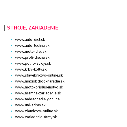
STROJE, ZARIADENIE
www.auto-diel.sk
www.auto-techna.sk
www.moto-diel.sk
www.profi-dielna.sk
www.polno-stroje.sk
www.krby-kotly.sk
www.stavebnictvo-online.sk
www.maxiobchod-naradie.sk
www.moto-prislusenstvo.sk
www.firemne-zariadenie.sk
www.nahradnediely.online
www.uni-zdrav.sk
www.zlatnictvo-online.sk
www.zariadenie-firmy.sk