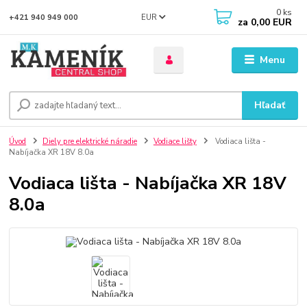
0
ks
EUR
+421 940 949 000
za
0,00 EUR
Menu
Hľadať
Úvod
Diely pre elektrické náradie
Vodiace lišty
Vodiaca lišta -
Nabíjačka XR 18V 8.0a
Vodiaca lišta - Nabíjačka XR 18V
8.0a