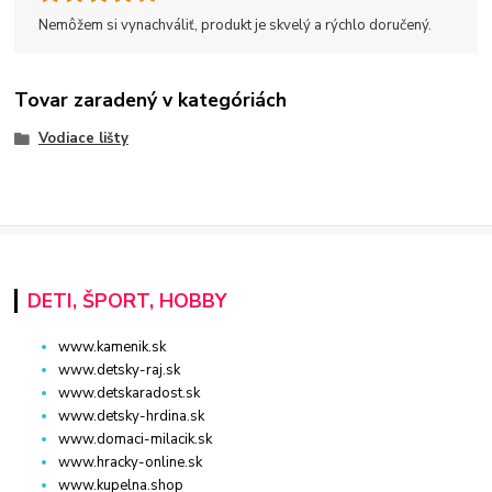
Nemôžem si vynachváliť, produkt je skvelý a rýchlo doručený.
Tovar zaradený v kategóriách
Vodiace lišty
DETI, ŠPORT, HOBBY
www.kamenik.sk
www.detsky-raj.sk
www.detskaradost.sk
www.detsky-hrdina.sk
www.domaci-milacik.sk
www.hracky-online.sk
www.kupelna.shop