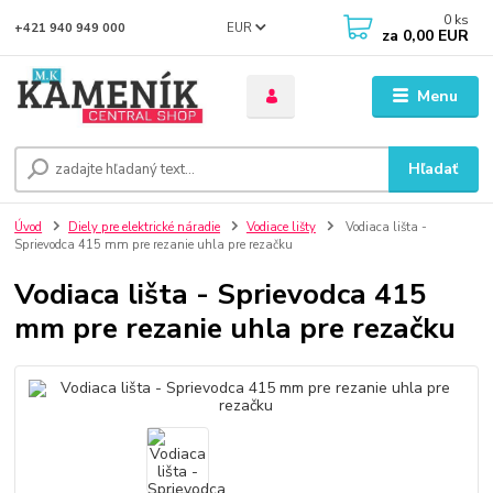
0
ks
EUR
+421 940 949 000
za
0,00 EUR
Menu
Hľadať
Úvod
Diely pre elektrické náradie
Vodiace lišty
Vodiaca lišta -
Sprievodca 415 mm pre rezanie uhla pre rezačku
Vodiaca lišta - Sprievodca 415
mm pre rezanie uhla pre rezačku