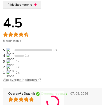
Pridať hodnotenie
4.5
5 hodnotenie
5
4 x
4
1 x
3
0 x
2
0 x
1
0 x
Ako overíme hodnotenie?
Overený zákazník
Overená recenzia
- 07. 08. 2026