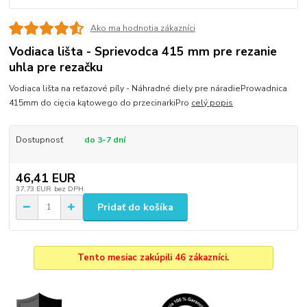
Ako ma hodnotia zákazníci
Vodiaca lišta - Sprievodca 415 mm pre rezanie
uhla pre rezačku
Vodiaca lišta na reťazové píly - Náhradné diely pre náradieProwadnica
415mm do cięcia kątowego do przecinarkiPro
celý popis
Dostupnosť
do 3-7 dní
46,41 EUR
37,73 EUR
bez DPH
Pridať do košíka
Tento mesiac zakúpili 46 zákazníci.