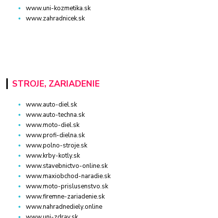
www.uni-kozmetika.sk
www.zahradnicek.sk
STROJE, ZARIADENIE
www.auto-diel.sk
www.auto-techna.sk
www.moto-diel.sk
www.profi-dielna.sk
www.polno-stroje.sk
www.krby-kotly.sk
www.stavebnictvo-online.sk
www.maxiobchod-naradie.sk
www.moto-prislusenstvo.sk
www.firemne-zariadenie.sk
www.nahradnediely.online
www.uni-zdrav.sk