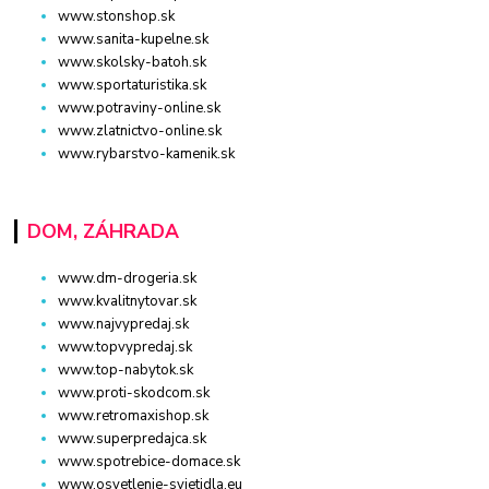
www.stonshop.sk
www.sanita-kupelne.sk
www.skolsky-batoh.sk
www.sportaturistika.sk
www.potraviny-online.sk
www.zlatnictvo-online.sk
www.rybarstvo-kamenik.sk
DOM, ZÁHRADA
www.dm-drogeria.sk
www.kvalitnytovar.sk
www.najvypredaj.sk
www.topvypredaj.sk
www.top-nabytok.sk
www.proti-skodcom.sk
www.retromaxishop.sk
www.superpredajca.sk
www.spotrebice-domace.sk
www.osvetlenie-svietidla.eu