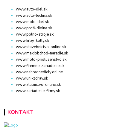
www.auto-diel.sk
www.auto-techna.sk
www.moto-diel.sk
www.profi-dielna.sk
www.polno-stroje.sk
www.krby-kotly.sk
www.stavebnictvo-online.sk
www.maxiobchod-naradie.sk
www.moto-prislusenstvo.sk
www.firemne-zariadenie.sk
www.nahradnediely.online
www.uni-zdrav.sk
www.zlatnictvo-online.sk
www.zariadenie-firmy.sk
KONTAKT