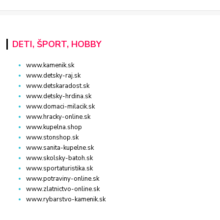
DETI, ŠPORT, HOBBY
www.kamenik.sk
www.detsky-raj.sk
www.detskaradost.sk
www.detsky-hrdina.sk
www.domaci-milacik.sk
www.hracky-online.sk
www.kupelna.shop
www.stonshop.sk
www.sanita-kupelne.sk
www.skolsky-batoh.sk
www.sportaturistika.sk
www.potraviny-online.sk
www.zlatnictvo-online.sk
www.rybarstvo-kamenik.sk