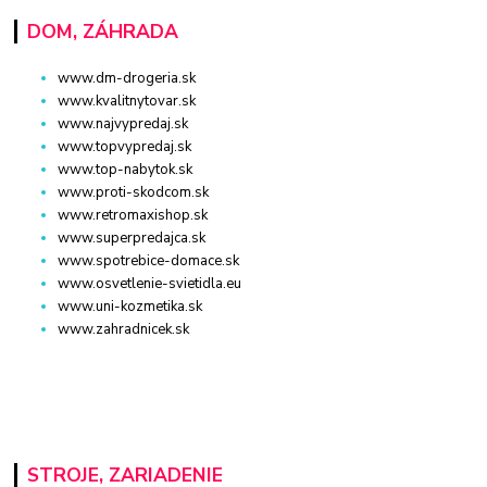
DOM, ZÁHRADA
www.dm-drogeria.sk
www.kvalitnytovar.sk
www.najvypredaj.sk
www.topvypredaj.sk
www.top-nabytok.sk
www.proti-skodcom.sk
www.retromaxishop.sk
www.superpredajca.sk
www.spotrebice-domace.sk
www.osvetlenie-svietidla.eu
www.uni-kozmetika.sk
www.zahradnicek.sk
STROJE, ZARIADENIE