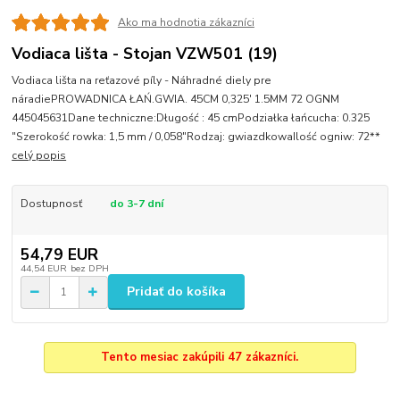
Ako ma hodnotia zákazníci
Vodiaca lišta - Stojan VZW501 (19)
Vodiaca lišta na reťazové píly - Náhradné diely pre
náradiePROWADNICA ŁAŃ.GWIA. 45CM 0,325' 1.5MM 72 OGNM
445045631Dane techniczne:Długość : 45 cmPodziałka łańcucha: 0.325
"Szerokość rowka: 1,5 mm / 0,058"Rodzaj: gwiazdkowaIlość ogniw: 72**
celý popis
Dostupnosť
do 3-7 dní
54,79 EUR
44,54 EUR
bez DPH
Pridať do košíka
Tento mesiac zakúpili 47 zákazníci.