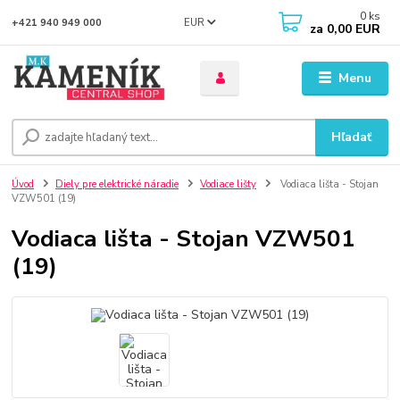
0
ks
EUR
+421 940 949 000
za
0,00 EUR
Menu
Hľadať
Úvod
Diely pre elektrické náradie
Vodiace lišty
Vodiaca lišta - Stojan
VZW501 (19)
Vodiaca lišta - Stojan VZW501
(19)