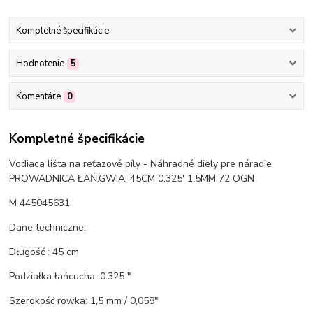
Kompletné špecifikácie
Hodnotenie
5
Komentáre
0
Kompletné špecifikácie
Vodiaca lišta na reťazové píly - Náhradné diely pre náradie
PROWADNICA ŁAŃ.GWIA. 45CM 0,325' 1.5MM 72 OGN
M 445045631
Dane techniczne:
Długość : 45 cm
Podziałka łańcucha: 0.325 "
Szerokość rowka: 1,5 mm / 0,058"