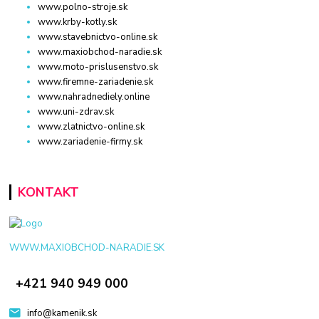
www.polno-stroje.sk
www.krby-kotly.sk
www.stavebnictvo-online.sk
www.maxiobchod-naradie.sk
www.moto-prislusenstvo.sk
www.firemne-zariadenie.sk
www.nahradnediely.online
www.uni-zdrav.sk
www.zlatnictvo-online.sk
www.zariadenie-firmy.sk
KONTAKT
WWW.MAXIOBCHOD-NARADIE.SK
+421 940 949 000
info@kamenik.sk