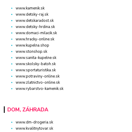
www.kamenik.sk
www.detsky-raj.sk
www.detskaradost.sk
www.detsky-hrdina.sk
www.domaci-milacik.sk
www.hracky-online.sk
www.kupelna.shop
www.stonshop.sk
www.sanita-kupelne.sk
www.skolsky-batoh.sk
www.sportaturistika.sk
www.potraviny-online.sk
www.zlatnictvo-online.sk
www.rybarstvo-kamenik.sk
DOM, ZÁHRADA
www.dm-drogeria.sk
www.kvalitnytovar.sk