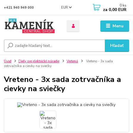
0
ks
EUR
+421 940 949 000
za
0,00 EUR
Menu
Hľadať
Úvod
Diely pre elektrické náradie
Vretená
Vreteno - 3x sada
zotrvačníka a cievky na sviečky
Vreteno - 3x sada zotrvačníka a
cievky na sviečky