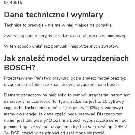
ID: 40616
Dane techniczne i wymiary
Technika to precyzja - nie ma w niej miejsca na pomyłkę.
Zweryfikuj numer seryjny urządzenia na tabliczce znamionowej.
W ten sposób unikniesz pomyłek i niepotrzebnych zwrotów.
Jak znaleźć model w urządzeniach
BOSCH?
Przedstawiamy Państwu przykład, gdzie znaleźć model oraz typ
urządzenia na tabliczce znamionowej urządzeń marki Bosch.
Element oznaczony na niebiesko to symbol urządzenia, natomiast
oznaczony na czerwono, to Typ urządzenia, jest to 10 cyfrowy
ciąg liczb, dzięki niemu dobór części jest w 100% prawidłowy i
mamy gwarancje, że dane części będą pasować. Dlaczego ten
numer jest taki ważny? Otóż firma Bosch wypuszczała serie i po
pomimo tego, że symbol urządzenia był taki sam, czyli np. GBH 2-
24 DSR, części w zależności od serii mogą się różnić.