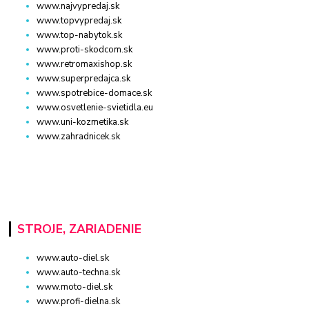
www.najvypredaj.sk
www.topvypredaj.sk
www.top-nabytok.sk
www.proti-skodcom.sk
www.retromaxishop.sk
www.superpredajca.sk
www.spotrebice-domace.sk
www.osvetlenie-svietidla.eu
www.uni-kozmetika.sk
www.zahradnicek.sk
STROJE, ZARIADENIE
www.auto-diel.sk
www.auto-techna.sk
www.moto-diel.sk
www.profi-dielna.sk