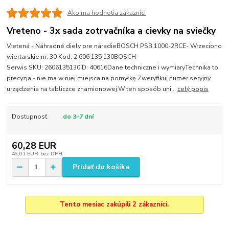
Ako ma hodnotia zákazníci
Vreteno - 3x sada zotrvačníka a cievky na sviečky
Vretená - Náhradné diely pre náradieBOSCH PSB 1000-2RCE- Wrzeciono
wiertarskie nr. 30 Kod: 2 606 135 130BOSCH
Serwis SKU: 2606135130ID: 40616Dane techniczne i wymiaryTechnika to
precyzja - nie ma w niej miejsca na pomyłkę.Zweryfikuj numer seryjny
urządzenia na tabliczce znamionowej.W ten sposób uni...
celý popis
Dostupnosť
do 3-7 dní
60,28 EUR
49,01 EUR
bez DPH
Pridať do košíka
Tento mesiac zakúpili 2 zákazníci.