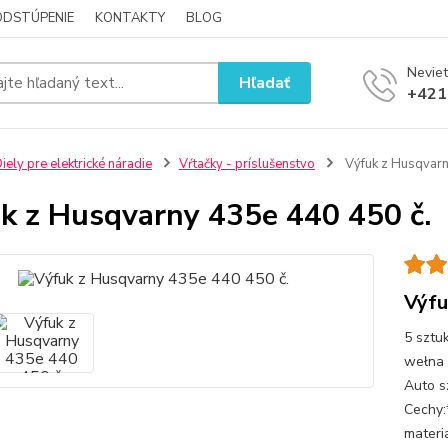
ODSTÚPENIE
KONTAKTY
BLOG
Neviet
Hľadať
+421
iely pre elektrické náradie
Vŕtačky - príslušenstvo
Výfuk z Husqvarn
k z Husqvarny 435e 440 450 č.
Výfu
5 sztu
wełna 
Auto s
Cechy:
materi