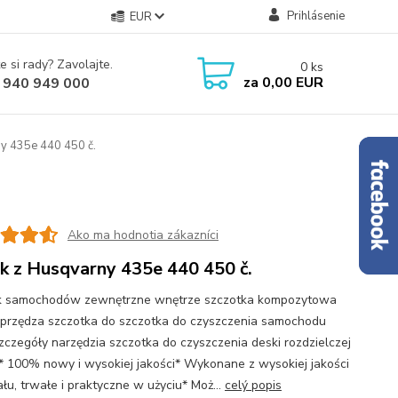
Prihlásenie
EUR
e si rady? Zavolajte.
0
ks
za
0,00 EUR
 940 949 000
y 435e 440 450 č.
Ako ma hodnotia zákazníci
k z Husqvarny 435e 440 450 č.
k samochodów zewnętrzne wnętrze szczotka kompozytowa
przędza szczotka do szczotka do czyszczenia samochodu
zczegóły narzędzia szczotka do czyszczenia deski rozdzielczej
* 100% nowy i wysokiej jakości* Wykonane z wysokiej jakości
ału, trwałe i praktyczne w użyciu* Moż...
celý popis