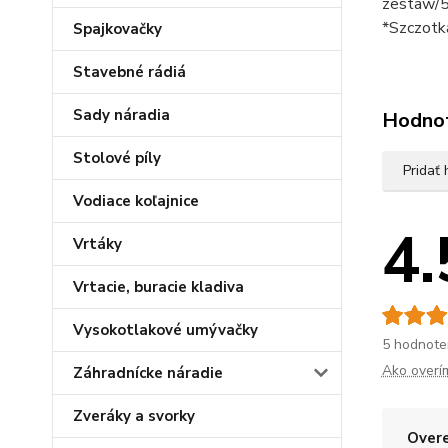
zestaw/5
*Szczotk
Spajkovačky
Stavebné rádiá
Sady náradia
Hodno
Stolové píly
Pridať
Vodiace koľajnice
4.
Vrtáky
Vrtacie, buracie kladiva
Vysokotlakové umývačky
5 hodnote
Ako overí
Záhradnícke náradie
Zveráky a svorky
Overe