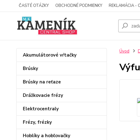
ČASTÉ OTÁZKY
OBCHODNÉ PODMIENKY
REKLAMÁCIA - 
Úvod
D
Akumulátorové vŕtačky
Výfu
Brúsky
Brúsky na reťaze
Drážkovacie frézy
Elektrocentraly
Frézy, frézky
Hoblíky a hobľovačky