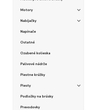
Motory
Nabíjačky
Napínače
Ostatné
Ozubené kolieska
Palivové nádrže
Piestne krúžky
Piesty
Podložky na brúsky
Prevodovky