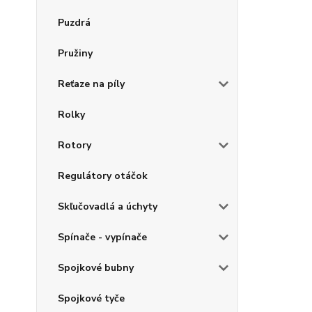
Puzdrá
Pružiny
Reťaze na píly
Rolky
Rotory
Regulátory otáčok
Skľučovadlá a úchyty
Spínače - vypínače
Spojkové bubny
Spojkové tyče