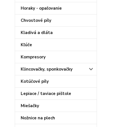
Horaky - opaľovanie
Chvostové píly
Kladivá a dláta
Kľúče
Kompresory
Klincovačky, sponkovačky
Kotúčové píly
Lepiace / taviace pištole
Miešačky
Nožnice na plech