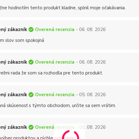
čne hodnotím tento produkt kladne, splnil moje očakávania.
Overená recenzia
ný zákazník
- 06. 08. 2026
 slov som spokojná
Overená recenzia
ný zákazník
- 06. 08. 2026
eľmi rada že som sa rozhodla pre tento produkt.
Overená recenzia
ný zákazník
- 05. 08. 2026
mná skúsenosť s týmto obchodom, určite sa sem vrátim.
Overená recenzia
ný zákazník
- 05. 08. 2026
 výber produktov a rýchle odoslanie.