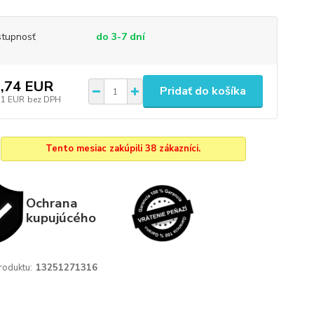
tupnosť
do 3-7 dní
,74 EUR
Pridať do košíka
31 EUR
bez DPH
Tento mesiac zakúpili 38 zákazníci.
Ochrana
kupujúcého
roduktu:
13251271316