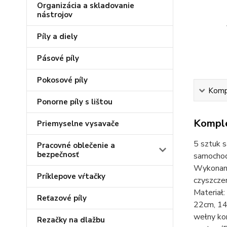
Organizácia a skladovanie
nástrojov
Píly a diely
Pásové píly
Pokosové píly
Kompl
Ponorne píly s lištou
Komple
Priemyselne vysavače
5 sztuk 
Pracovné oblečenie a
bezpečnosť
samochodu
Wykonane
Príklepove vŕtačky
czyszczen
Materiał
Reťazové píly
22cm, 14 
wełny ko
Rezačky na dlažbu