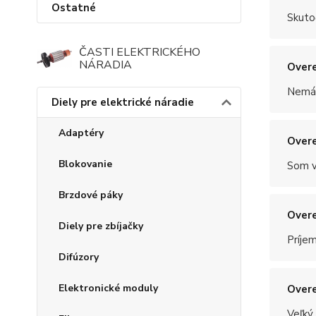
Ostatné
Skuto
ČASTI ELEKTRICKÉHO
NÁRADIA
Overe
Nemám
Diely pre elektrické náradie
Adaptéry
Overe
Blokovanie
Som v
Brzdové páky
Overe
Diely pre zbíjačky
Príje
Difúzory
Elektronické moduly
Overe
Veľký