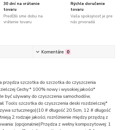
30 dní na vrátenie
Rýchle doručenie
tovaru
tovaru
Predĺžili sme dobu na
Vaša spokojnosť je pre
vrátenie tovaru
nás prvoradá
Komentáre
0
przędza szczotka do szczotka do czyszczenia
ielczej Cechy:* 100% nowy i wysokiej jakości*
Może być używany do czyszczenia samochodów,
l Tools szczotka do czyszczenia deski rozdzielczej*
zywa sztucznego)(10 # długość 20.5cm, 12 # długość
eją 2 rodzaje jakości, rozróżnienie między przędzą z
ania: (opcjonalnie)Przędza z wełny kompozytowej: 1