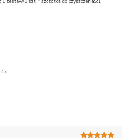
 1 zestaw/5 szt. * szczotka do czyszczeniaS:1
4 x