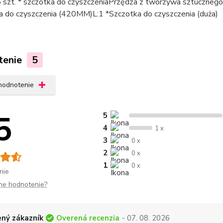
 szt. * szczotka do czyszczeniaPrzędza z tworzywa sztucznego:
a do czyszczenia (420MM)L:1 *Szczotka do czyszczenia (duża)
tenie
5
 hodnotenie
5
5
4
1 x
3
0 x
2
0 x
1
0 x
nie
me hodnotenie?
Overená recenzia
ný zákazník
- 07. 08. 2026