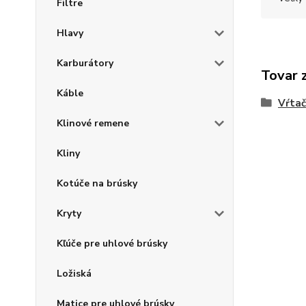
Filtre
Hlavy
Karburátory
Tovar 
Káble
Vŕtač
Klinové remene
Kliny
Kotúče na brúsky
Kryty
Kľúče pre uhlové brúsky
Ložiská
Matice pre uhlové brúsky