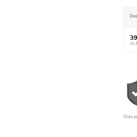
Dos
39
32,
Číslo p