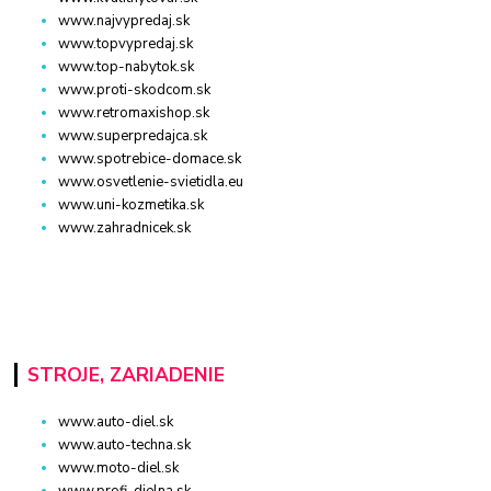
www.najvypredaj.sk
www.topvypredaj.sk
www.top-nabytok.sk
www.proti-skodcom.sk
www.retromaxishop.sk
www.superpredajca.sk
www.spotrebice-domace.sk
www.osvetlenie-svietidla.eu
www.uni-kozmetika.sk
www.zahradnicek.sk
STROJE, ZARIADENIE
www.auto-diel.sk
www.auto-techna.sk
www.moto-diel.sk