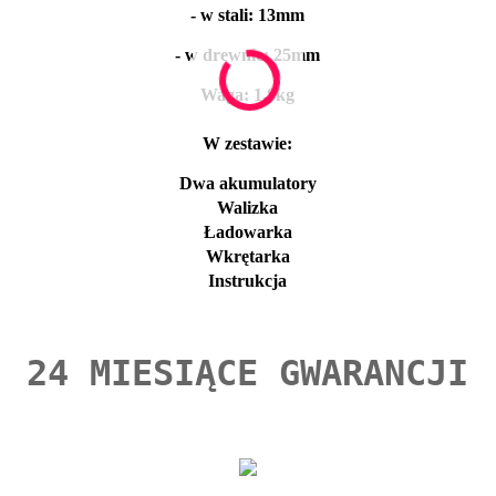
- w stali: 13mm
- w drewnie: 25mm
Waga: 1,8kg
W zestawie:
Dwa akumulatory
Walizka
Ładowarka
Wkrętarka
Instrukcja
24 MIESIĄCE GWARANCJI