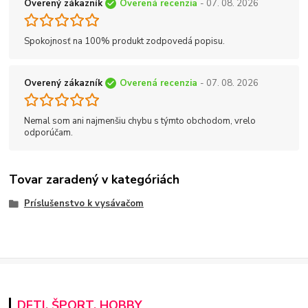
Overený zákazník
Overená recenzia
- 07. 08. 2026
Spokojnosť na 100% produkt zodpovedá popisu.
Overený zákazník
Overená recenzia
- 07. 08. 2026
Nemal som ani najmenšiu chybu s týmto obchodom, vrelo
odporúčam.
Tovar zaradený v kategóriách
Príslušenstvo k vysávačom
DETI, ŠPORT, HOBBY