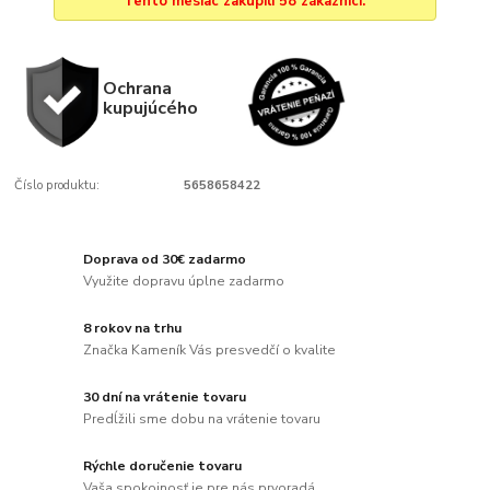
Tento mesiac zakúpili 58 zákazníci.
Ochrana
kupujúcého
Číslo produktu:
5658658422
Doprava od 30€ zadarmo
Využite dopravu úplne zadarmo
8 rokov na trhu
Značka Kameník Vás presvedčí o kvalite
30 dní na vrátenie tovaru
Predĺžili sme dobu na vrátenie tovaru
Rýchle doručenie tovaru
Vaša spokojnosť je pre nás prvoradá