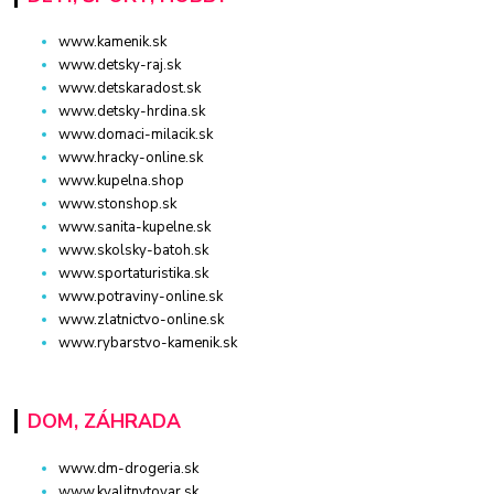
www.kamenik.sk
www.detsky-raj.sk
www.detskaradost.sk
www.detsky-hrdina.sk
www.domaci-milacik.sk
www.hracky-online.sk
www.kupelna.shop
www.stonshop.sk
www.sanita-kupelne.sk
www.skolsky-batoh.sk
www.sportaturistika.sk
www.potraviny-online.sk
www.zlatnictvo-online.sk
www.rybarstvo-kamenik.sk
DOM, ZÁHRADA
www.dm-drogeria.sk
www.kvalitnytovar.sk