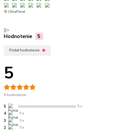
© UltraPanel
]]>
Hodnotenie
5
Pridať hodnotenie
5
5 hodnotenie
5
5 x
4
0 x
3
0 x
2
0 x