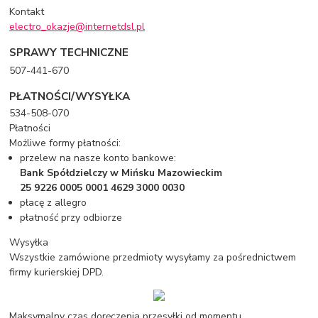
Kontakt
electro_okazje@internetdsl.pl
SPRAWY TECHNICZNE
507-441-670
PŁATNOŚCI/WYSYŁKA
534-508-070
Płatności
Możliwe formy płatności:
przelew na nasze konto bankowe:
Bank Spółdzielczy w Mińsku Mazowieckim
25 9226 0005 0001 4629 3000 0030
płacę z allegro
płatność przy odbiorze
Wysyłka
Wszystkie zamówione przedmioty wysyłamy za pośrednictwem
firmy kurierskiej DPD.
Maksymalny czas doręczenia przesyłki od momentu