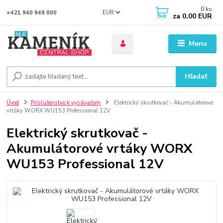
0
ks
EUR
+421 940 949 000
za
0,00 EUR
Menu
Hľadať
Úvod
Príslušenstvo k vysávačom
Elektrický skrutkovač - Akumulátorové
vrtáky WORX WU153 Professional 12V
Elektrický skrutkovač -
Akumulátorové vrtáky WORX
WU153 Professional 12V