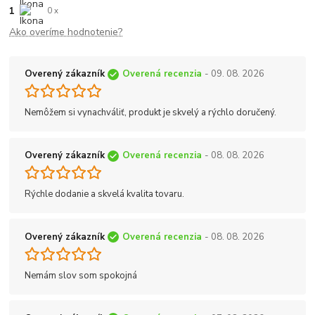
1
0 x
Ako overíme hodnotenie?
Overený zákazník
Overená recenzia
- 09. 08. 2026
Nemôžem si vynachváliť, produkt je skvelý a rýchlo doručený.
Overený zákazník
Overená recenzia
- 08. 08. 2026
Rýchle dodanie a skvelá kvalita tovaru.
Overený zákazník
Overená recenzia
- 08. 08. 2026
Nemám slov som spokojná