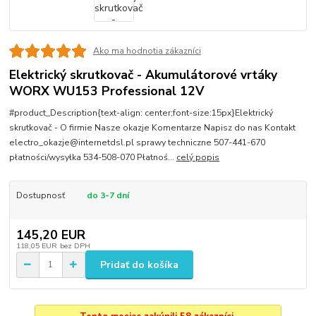
Ako ma hodnotia zákazníci
Elektrický skrutkovač - Akumulátorové vrtáky
WORX WU153 Professional 12V
#product_Description{text-align: center;font-size:15px}Elektrický
skrutkovač - O firmie Nasze okazje Komentarze Napisz do nas Kontakt
electro_okazje@internetdsl.pl sprawy techniczne 507-441-670
płatności/wysyłka 534-508-070 Płatnoś...
celý popis
Dostupnosť
do 3-7 dní
145,20 EUR
118,05 EUR
bez DPH
Pridať do košíka