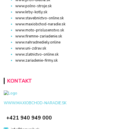
www.profi-dielna.sk
www.polno-stroje.sk
www.krby-kotly.sk
www.stavebnictvo-online.sk
www.maxiobchod-naradie.sk
www.moto-prislusenstvo.sk
www.firemne-zariadenie.sk
www.nahradnediely.online
www.uni-zdrav.sk
www.zlatnictvo-online.sk
www.zariadenie-firmy.sk
KONTAKT
WWW.MAXIOBCHOD-NARADIE.SK
+421 940 949 000