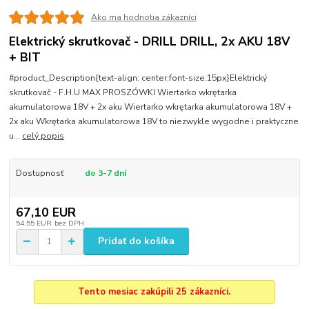
Ako ma hodnotia zákazníci
Elektrický skrutkovač - DRILL DRILL, 2x AKU 18V
+ BIT
#product_Description{text-align: center;font-size:15px}Elektrický
skrutkovač - F.H.U MAX PROSZÓWKI Wiertarko wkrętarka
akumulatorowa 18V + 2x aku Wiertarko wkrętarka akumulatorowa 18V +
2x aku Wkrętarka akumulatorowa 18V to niezwykle wygodne i praktyczne
u...
celý popis
Dostupnosť
do 3-7 dní
67,10 EUR
54,55 EUR
bez DPH
Pridať do košíka
Tento mesiac zakúpili 25 zákazníci.