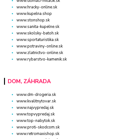
www.domaci-milacik.sk
www.hracky-online.sk
www.kupelna.shop
www.stonshop.sk
www.sanita-kupelne.sk
www.skolsky-batoh.sk
www.sportaturistika.sk
www.potraviny-online.sk
www.zlatnictvo-online.sk
www.rybarstvo-kamenik.sk
DOM, ZÁHRADA
www.dm-drogeria.sk
www.kvalitnytovar.sk
www.najvypredaj.sk
www.topvypredaj.sk
www.top-nabytok.sk
www.proti-skodcom.sk
www.retromaxishop.sk