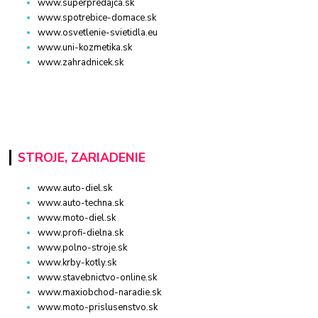
www.superpredajca.sk
www.spotrebice-domace.sk
www.osvetlenie-svietidla.eu
www.uni-kozmetika.sk
www.zahradnicek.sk
STROJE, ZARIADENIE
www.auto-diel.sk
www.auto-techna.sk
www.moto-diel.sk
www.profi-dielna.sk
www.polno-stroje.sk
www.krby-kotly.sk
www.stavebnictvo-online.sk
www.maxiobchod-naradie.sk
www.moto-prislusenstvo.sk