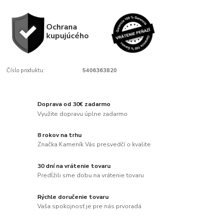
Ochrana
kupujúcého
Číslo produktu:
5406363820
Doprava od 30€ zadarmo
Využite dopravu úplne zadarmo
8 rokov na trhu
Značka Kameník Vás presvedčí o kvalite
30 dní na vrátenie tovaru
Predĺžili sme dobu na vrátenie tovaru
Rýchle doručenie tovaru
Vaša spokojnosť je pre nás prvoradá