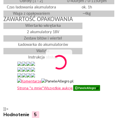
Obroty [1 - 2]
0-400rpm / 0-1150rpm
Czas ładowania akumulatora
ok. 1h
Waga z opakowaniem
~4kg
ZAWARTOŚĆ OPAKOWANIA
Wiertarko wkrętarka
2 akumulatory 18V
Zestaw bitów i wierteł
Ładowarka do akumulatorów
Walizka
Instrukcja obsługi
Strona "o mnie"
Wszystkie aukcje
]]>
Hodnotenie
5