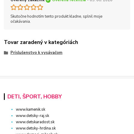
Overený zákazník
Overená recenzia
- 05. 08. 2026
Skutočne hodnotím tento produkt kladne, splnil moje
očakávania.
Tovar zaradený v kategóriách
Príslušenstvo k vysávačom
DETI, ŠPORT, HOBBY
www.kamenik.sk
www.detsky-raj.sk
www.detskaradost.sk
www.detsky-hrdina.sk