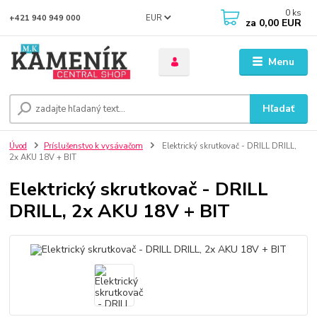
0
ks
EUR
+421 940 949 000
za
0,00 EUR
Menu
Hľadať
Úvod
Príslušenstvo k vysávačom
Elektrický skrutkovač - DRILL DRILL,
2x AKU 18V + BIT
Elektrický skrutkovač - DRILL
DRILL, 2x AKU 18V + BIT