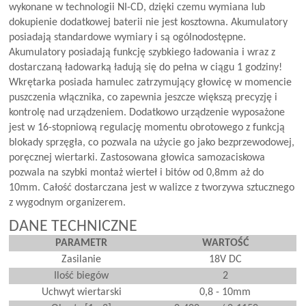
wykonane w technologii NI-CD, dzięki czemu wymiana lub
dokupienie dodatkowej baterii nie jest kosztowna. Akumulatory
posiadają standardowe wymiary i są ogólnodostępne.
Akumulatory posiadają funkcję szybkiego ładowania i wraz z
dostarczaną ładowarką ładują się do pełna w ciągu 1 godziny!
Wkrętarka posiada hamulec zatrzymujący głowicę w momencie
puszczenia włącznika, co zapewnia jeszcze większą precyzję i
kontrolę nad urządzeniem. Dodatkowo urządzenie wyposażone
jest w 16-stopniową regulację momentu obrotowego z funkcją
blokady sprzęgła, co pozwala na użycie go jako bezprzewodowej,
poręcznej wiertarki. Zastosowana głowica samozaciskowa
pozwala na szybki montaż wierteł i bitów od 0,8mm aż do
10mm. Całość dostarczana jest w walizce z tworzywa sztucznego
z wygodnym organizerem.
DANE TECHNICZNE
PARAMETR
WARTOŚĆ
Zasilanie
18V DC
Ilość biegów
2
Uchwyt wiertarski
0,8 - 10mm