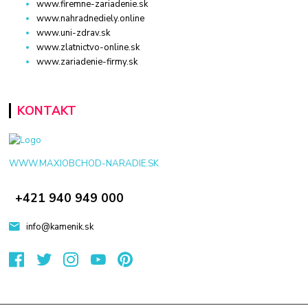
www.firemne-zariadenie.sk
www.nahradnediely.online
www.uni-zdrav.sk
www.zlatnictvo-online.sk
www.zariadenie-firmy.sk
KONTAKT
WWW.MAXIOBCHOD-NARADIE.SK
+421 940 949 000
info@kamenik.sk