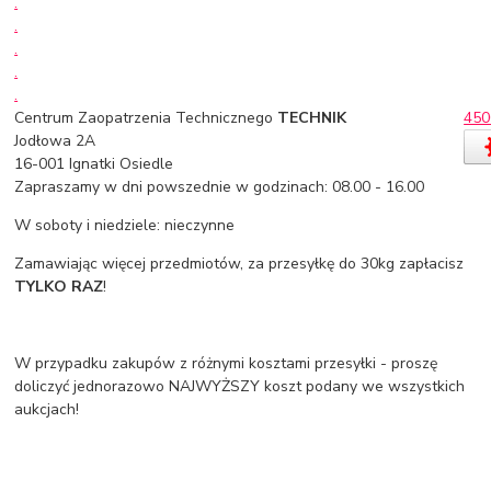
.
.
.
.
.
Centrum Zaopatrzenia Technicznego
TECHNIK
450
Jodłowa 2A
16-001 Ignatki Osiedle
Zapraszamy w dni powszednie w godzinach: 08.00 - 16.00
W soboty i niedziele: nieczynne
Zamawiając więcej przedmiotów, za przesyłkę do 30kg zapłacisz
TYLKO RAZ
!
W przypadku zakupów z różnymi kosztami przesyłki - proszę
doliczyć jednorazowo NAJWYŻSZY koszt podany we wszystkich
aukcjach!