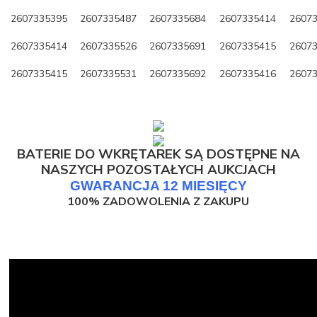
2607335395
2607335487
2607335684
2607335414
2607
2607335414
2607335526
2607335691
2607335415
2607
2607335415
2607335531
2607335692
2607335416
2607
BATERIE DO WKRĘTAREK SĄ DOSTĘPNE NA
NASZYCH POZOSTAŁYCH AUKCJACH
GWARANCJA 12 MIESIĘCY
100% ZADOWOLENIA Z ZAKUPU