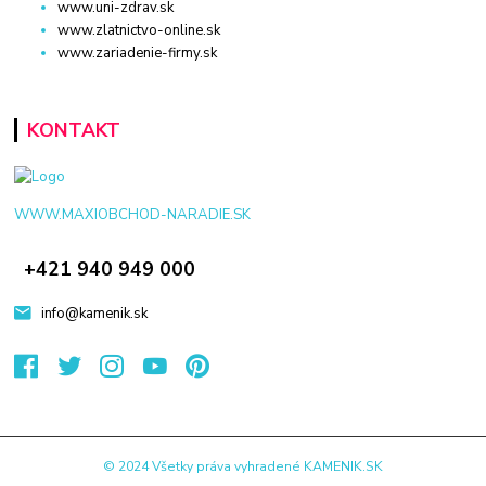
www.uni-zdrav.sk
www.zlatnictvo-online.sk
www.zariadenie-firmy.sk
KONTAKT
WWW.MAXIOBCHOD-NARADIE.SK
+421 940 949 000
info@kamenik.sk
© 2024 Všetky práva vyhradené KAMENIK.SK