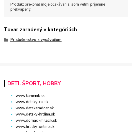
Produkt prekonal moje očakávania, som veľmi príjemne
prekvapený.
Tovar zaradený v kategóriách
Príslušenstvo k vysávačom
DETI, ŠPORT, HOBBY
www.kamenik.sk
www.detsky-raj.sk
www.detskaradost.sk
www.detsky-hrdina.sk
www.domaci-milacik.sk
www.hracky-online.sk