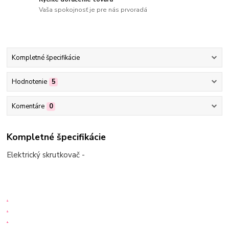
Vaša spokojnosť je pre nás prvoradá
Kompletné špecifikácie
Hodnotenie
5
Komentáre
0
Kompletné špecifikácie
Elektrický skrutkovač -
.
.
.