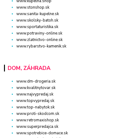
www.kupelna.shop
www.stonshop.sk
www.sanita-kupelne.sk
www.skolsky-batoh.sk
www.sportaturistika.sk
www.potraviny-online.sk
www.zlatnictvo-online.sk
www.rybarstvo-kamenik.sk
DOM, ZÁHRADA
www.dm-drogeria.sk
www.kvalitnytovar.sk
www.najvypredaj.sk
www.topvypredaj.sk
www.top-nabytok.sk
www.proti-skodcom.sk
www.retromaxishop.sk
www.superpredajca.sk
www.spotrebice-domace.sk