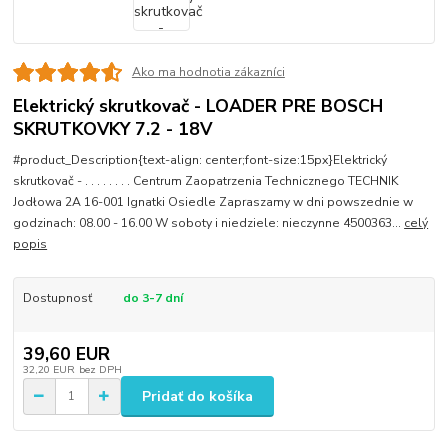
Ako ma hodnotia zákazníci
Elektrický skrutkovač - LOADER PRE BOSCH
SKRUTKOVKY 7.2 - 18V
#product_Description{text-align: center;font-size:15px}Elektrický
skrutkovač - . . . . . . . . Centrum Zaopatrzenia Technicznego TECHNIK
Jodłowa 2A 16-001 Ignatki Osiedle Zapraszamy w dni powszednie w
godzinach: 08.00 - 16.00 W soboty i niedziele: nieczynne 4500363...
celý
popis
Dostupnosť
do 3-7 dní
39,60 EUR
32,20 EUR
bez DPH
Pridať do košíka