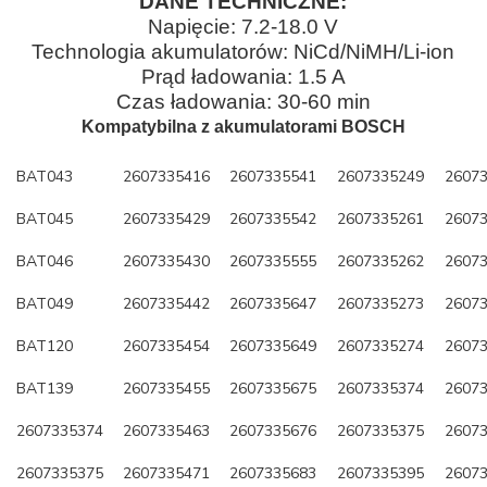
DANE TECHNICZNE:
Napięcie: 7.2-18.0 V
Technologia akumulatorów: NiCd/NiMH/Li-ion
Prąd ładowania: 1.5 A
Czas ładowania: 30-60 min
Kompatybilna z akumulatorami BOSCH
BAT043
2607335416
2607335541
2607335249
2607
BAT045
2607335429
2607335542
2607335261
2607
BAT046
2607335430
2607335555
2607335262
2607
BAT049
2607335442
2607335647
2607335273
2607
BAT120
2607335454
2607335649
2607335274
2607
BAT139
2607335455
2607335675
2607335374
2607
2607335374
2607335463
2607335676
2607335375
2607
2607335375
2607335471
2607335683
2607335395
2607