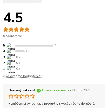
4.5
5 hodnotenie
5
4 x
4
1 x
3
0 x
2
0 x
1
0 x
Ako overíme hodnotenie?
Overený zákazník
Overená recenzia
- 06. 08. 2026
Nemôžem si vynachváliť, produkt je skvelý a rýchlo doručený.