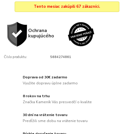
Tento mesiac zakúpili 67 zákazníci.
Ochrana
kupujúcého
Číslo produktu:
5684274861
Doprava od 30€ zadarmo
Využite dopravu úplne zadarmo
8 rokov na trhu
Značka Kameník Vás presvedčí o kvalite
30 dní na vrátenie tovaru
Predĺžili sme dobu na vrátenie tovaru
Rýchle doručenie tovaru