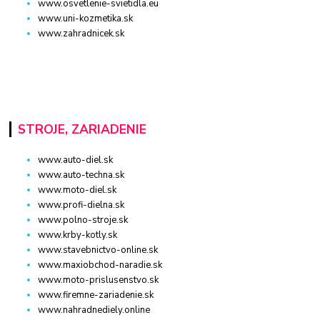
www.osvetlenie-svietidla.eu
www.uni-kozmetika.sk
www.zahradnicek.sk
STROJE, ZARIADENIE
www.auto-diel.sk
www.auto-techna.sk
www.moto-diel.sk
www.profi-dielna.sk
www.polno-stroje.sk
www.krby-kotly.sk
www.stavebnictvo-online.sk
www.maxiobchod-naradie.sk
www.moto-prislusenstvo.sk
www.firemne-zariadenie.sk
www.nahradnediely.online