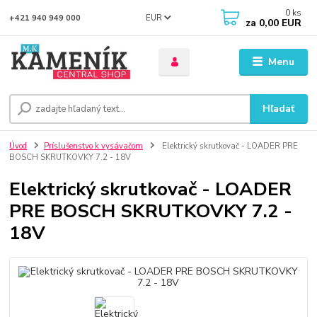
0
ks
EUR
+421 940 949 000
za
0,00 EUR
Menu
Hľadať
Úvod
Príslušenstvo k vysávačom
Elektrický skrutkovač - LOADER PRE
BOSCH SKRUTKOVKY 7.2 - 18V
Elektrický skrutkovač - LOADER
PRE BOSCH SKRUTKOVKY 7.2 -
18V