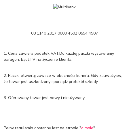
08 1140 2017 0000 4502 0594 4907
1. Cena zawiera podatek VAT.Do każdej paczki wystawiamy
paragon, bądź FV na życzenie klienta.
2. Paczki otwieraj zawsze w obecności kuriera. Gdy zauważyłeś,
że towar jest uszkodzony sporządź protokół szkody.
3. Oferowany towar jest nowy i nieużywany.
Pełny regulamin dostępny jest na stronie "
o mnie
".