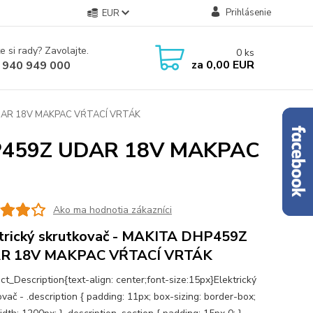
Prihlásenie
EUR
e si rady? Zavolajte.
0
ks
za
0,00 EUR
 940 949 000
UDAR 18V ​​MAKPAC VŔTACÍ VRTÁK
HP459Z UDAR 18V ​​MAKPAC
Ako ma hodnotia zákazníci
trický skrutkovač - MAKITA DHP459Z
R 18V ​​MAKPAC VŔTACÍ VRTÁK
ct_Description{text-align: center;font-size:15px}Elektrický
vač - .description { padding: 11px; box-sizing: border-box;