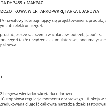
ITA DHP459 + MAKPAC
SZCZOTKOWA WIERTARKO-WKRĘTARKA UDAROWA
A - światowy lider zajmujący się projektowaniem, produkc
ymentu elektronarzędzi.
prostać jeszcze szerszemu wachlarzowi potrzeb, japońska f
tronarzędzi także urządzenia akumulatorowe, pneumatyczne
 spalinowe.
y:
2-biegowa wiertarko-wkrętarka udarowa
16-stopniowa regulacja momentu obrotowego + funkcja wi
Zredukowana długość całkowita narzędzia dzięki zastosowan