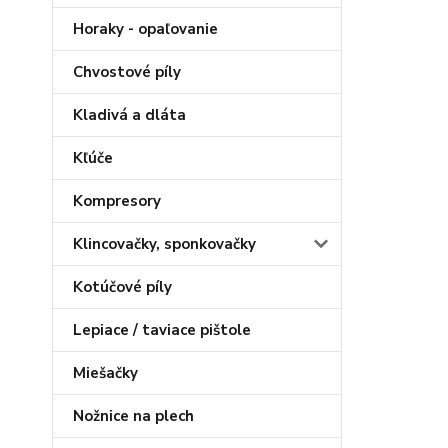
Horaky - opaľovanie
Chvostové píly
Kladivá a dláta
Kľúče
Kompresory
Klincovačky, sponkovačky
Kotúčové píly
Lepiace / taviace pištole
Miešačky
Nožnice na plech