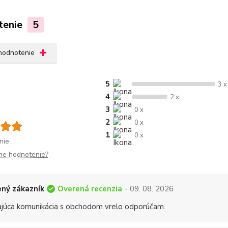
tenie
5
 hodnotenie
5
3 x
4
2 x
3
0 x
2
0 x
1
0 x
nie
me hodnotenie?
Overená recenzia
ný zákazník
- 09. 08. 2026
ajúca komunikácia s obchodom vrelo odporúčam.