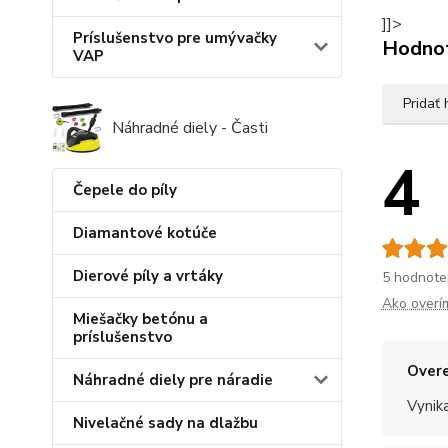
]]>
Príslušenstvo pre umývačky
Hodno
VAP
Pridať
Náhradné diely - Časti
4
Čepele do píly
Diamantové kotúče
Dierové píly a vrtáky
5 hodnote
Ako overí
Miešačky betónu a
príslušenstvo
Overe
Náhradné diely pre náradie
Vynik
Nivelačné sady na dlažbu