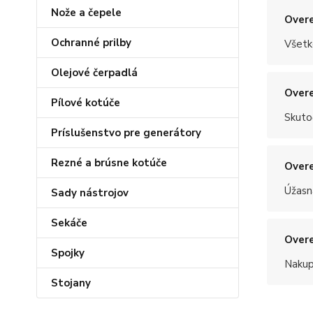
Nože a čepele
Overe
Ochranné prilby
Všetk
Olejové čerpadlá
Overe
Pílové kotúče
Skuto
Príslušenstvo pre generátory
Rezné a brúsne kotúče
Overe
Úžasn
Sady nástrojov
Sekáče
Overe
Spojky
Nakup
Stojany