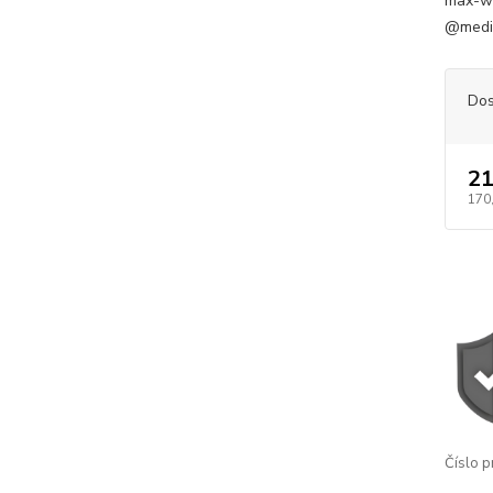
max-wid
@media
Dos
21
170
Číslo p