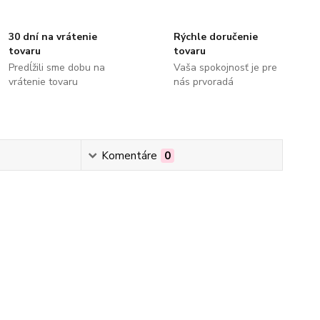
30 dní na vrátenie
Rýchle doručenie
tovaru
tovaru
Predĺžili sme dobu na
Vaša spokojnosť je pre
vrátenie tovaru
nás prvoradá
Komentáre
0