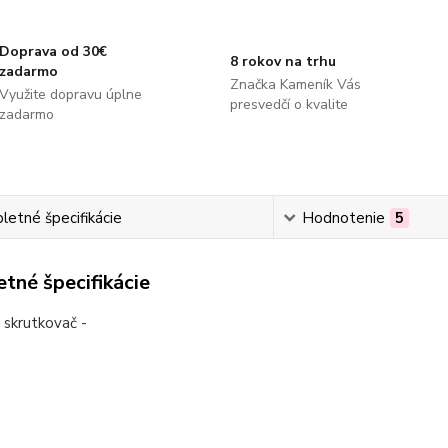
Doprava od 30€
8 rokov na trhu
zadarmo
Značka Kameník Vás
Využite dopravu úplne
presvedčí o kvalite
zadarmo
etné špecifikácie
Hodnotenie
5
tné špecifikácie
ý skrutkovač -