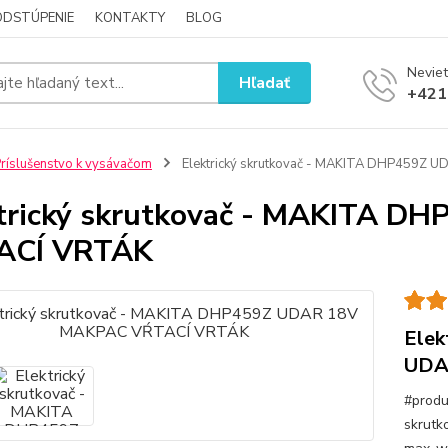
ODSTÚPENIE
KONTAKTY
BLOG
Neviet
Hľadať
+421
ríslušenstvo k vysávačom
Elektrický skrutkovač - MAKITA DHP459Z 
trický skrutkovač - MAKITA D
ACÍ VRTÁK
Elek
UDA
#produ
skrutko