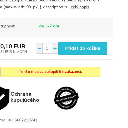
th: 1200px; } .description .section { padding: 15px 0; }
 (max-width: 991px) { .description .s...
celý popis
tupnosť
do 3-7 dní
0,10 EUR
Pridať do košíka
,81 EUR
bez DPH
Tento mesiac zakúpili 55 zákazníci.
Ochrana
kupujúcého
roduktu:
5662210741