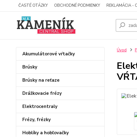
ČASTÉ OTÁZKY
OBCHODNÉ PODMIENKY
REKLAMÁCIA - 
Úvod
P
Akumulátorové vŕtačky
Elek
Brúsky
VŔT
Brúsky na reťaze
Drážkovacie frézy
Elektrocentraly
Frézy, frézky
Hoblíky a hobľovačky