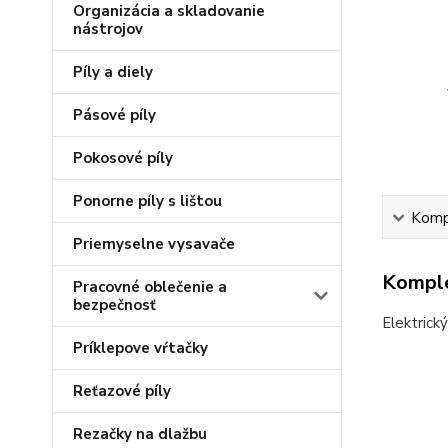
Organizácia a skladovanie
nástrojov
Píly a diely
Pásové píly
Pokosové píly
Ponorne píly s lištou
Kompl
Priemyselne vysavače
Komple
Pracovné oblečenie a
bezpečnosť
Elektrick
Príklepove vŕtačky
Reťazové píly
Rezačky na dlažbu