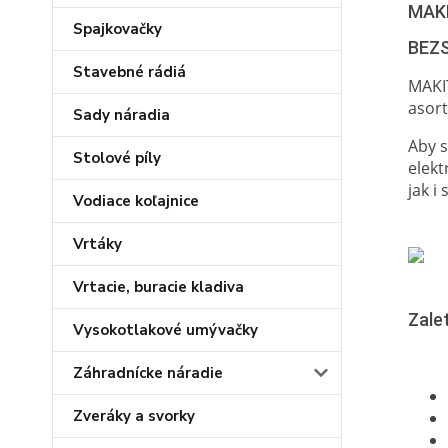
MAK
Spajkovačky
BEZ
Stavebné rádiá
MAKIT
asort
Sady náradia
Aby s
Stolové píly
elek
jak i
Vodiace koľajnice
Vrtáky
Vrtacie, buracie kladiva
Zalet
Vysokotlakové umývačky
Záhradnícke náradie
Zveráky a svorky