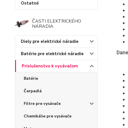
Ostatné
ČASTI ELEKTRICKÉHO
NÁRADIA
Diely pre elektrické náradie
Dane
Batérie pre elektrické náradie
Príslušenstvo k vysávačom
Batérie
Čerpadlá
Filtre pre vysávače
Chemikálie pre vysávače