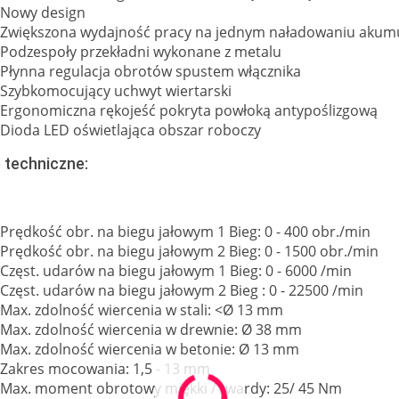
Nowy design
Zwiększona wydajność pracy na jednym naładowaniu akum
Podzespoły przekładni wykonane z metalu
Płynna regulacja obrotów spustem włącznika
Szybkomocujący uchwyt wiertarski
Ergonomiczna rękojeść pokryta powłoką antypoślizgową
Dioda LED oświetlająca obszar roboczy
 techniczne:
Prędkość obr. na biegu jałowym 1 Bieg: 0 - 400 obr./min
Prędkość obr. na biegu jałowym 2 Bieg: 0 - 1500 obr./min
Częst. udarów na biegu jałowym 1 Bieg: 0 - 6000 /min
Częst. udarów na biegu jałowym 2 Bieg : 0 - 22500 /min
Max. zdolność wiercenia w stali: <Ø 13 mm
Max. zdolność wiercenia w drewnie: Ø 38 mm
Max. zdolność wiercenia w betonie: Ø 13 mm
Zakres mocowania: 1,5 - 13 mm
Max. moment obrotowy miękki / twardy: 25/ 45 Nm