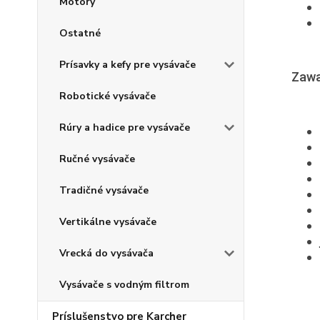
Motory
Ostatné
Prísavky a kefy pre vysávače
Zawa
Robotické vysávače
Rúry a hadice pre vysávače
Ručné vysávače
Tradičné vysávače
Vertikálne vysávače
Vrecká do vysávača
Vysávače s vodným filtrom
Príslušenstvo pre Karcher