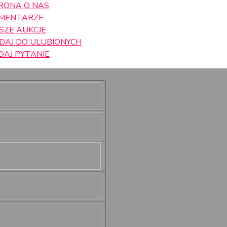
RONA O NAS
MENTARZE
SZE AUKCJE
DAJ DO ULUBIONYCH
DAJ PYTANIE