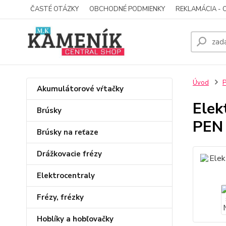
ČASTÉ OTÁZKY
OBCHODNÉ PODMIENKY
REKLAMÁCIA - 
Úvod
P
Akumulátorové vŕtačky
Elek
Brúsky
PEN
Brúsky na reťaze
Drážkovacie frézy
Elektrocentraly
Frézy, frézky
Hoblíky a hobľovačky