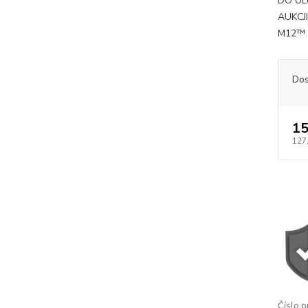
DO U
AUKCJ
M12
Dos
15
127
Číslo p