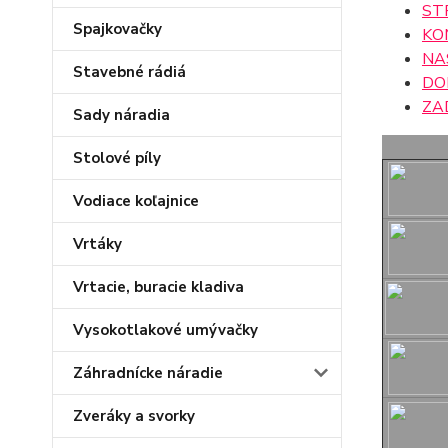
ST
Spajkovačky
KO
NA
Stavebné rádiá
DO
ZA
Sady náradia
Stolové píly
Vodiace koľajnice
Vrtáky
Vrtacie, buracie kladiva
Vysokotlakové umývačky
Záhradnícke náradie
Zveráky a svorky