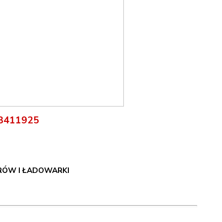
33411925
RÓW I ŁADOWARKI