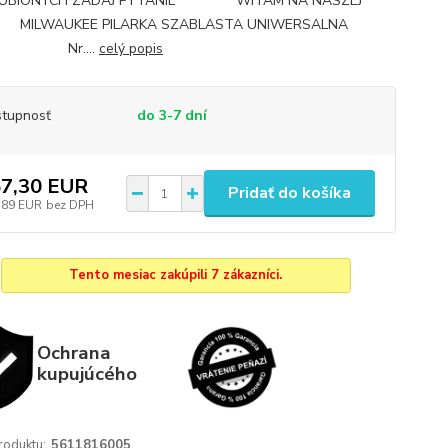
LUBIONYCH ZADAJ PYTANIE WITAM NA NASZEJ
I MILWAUKEE PILARKA SZABLASTA UNIWERSALNA
™ Nr....
celý popis
tupnosť
do 3-7 dní
7,30 EUR
Pridať do košíka
,89 EUR
bez DPH
Tento mesiac zakúpili 7 zákazníci.
Ochrana
kupujúcého
roduktu:
5611816005