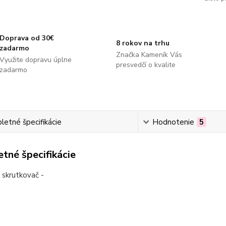
Doprava od 30€
8 rokov na trhu
zadarmo
Značka Kameník Vás
Využite dopravu úplne
presvedčí o kvalite
zadarmo
etné špecifikácie
Hodnotenie
5
tné špecifikácie
ý skrutkovač -