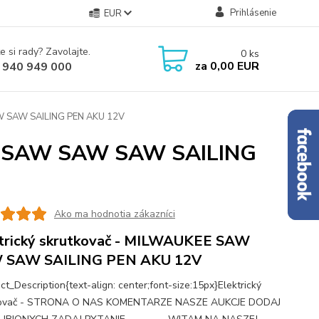
Prihlásenie
EUR
e si rady? Zavolajte.
0
ks
za
0,00 EUR
 940 949 000
AW SAW SAILING PEN AKU 12V
EE SAW SAW SAW SAILING
Ako ma hodnotia zákazníci
trický skrutkovač - MILWAUKEE SAW
 SAW SAILING PEN AKU 12V
ct_Description{text-align: center;font-size:15px}Elektrický
kovač - STRONA O NAS KOMENTARZE NASZE AUKCJE DODAJ