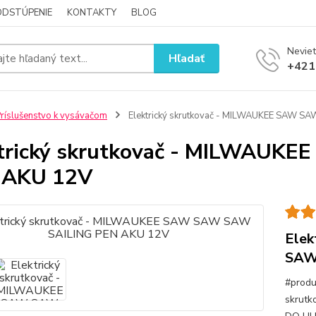
ODSTÚPENIE
KONTAKTY
BLOG
Neviet
Hľadať
+421
ríslušenstvo k vysávačom
Elektrický skrutkovač - MILWAUKEE SAW S
trický skrutkovač - MILWAUK
 AKU 12V
Elek
SAW
#produ
skrut