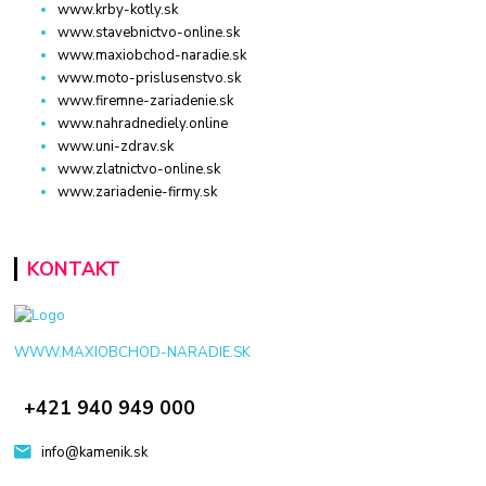
www.krby-kotly.sk
www.stavebnictvo-online.sk
www.maxiobchod-naradie.sk
www.moto-prislusenstvo.sk
www.firemne-zariadenie.sk
www.nahradnediely.online
www.uni-zdrav.sk
www.zlatnictvo-online.sk
www.zariadenie-firmy.sk
KONTAKT
WWW.MAXIOBCHOD-NARADIE.SK
+421 940 949 000
info@kamenik.sk