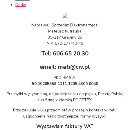
Dodaj
Naprawa i Sprzedaż Elektronarzędzi
Mateusz Kutrzuba
39-217 Grabiny 28
NIP: 872-177-40-49
Tel: 606 65 20 30
email: mati@civ.pl
PKO BP S.A.
50 10205558 1111 1205 4300 0040
Przesyłki wysyłane są, od poniedziałku do piątku, Pocztą Polską
lub firmą kurierską POCZTEX
Przy zakupie kilku przedmiotów proszę o kontakt w celu
uzgodnienia najkorzystniejszej formy wysyłki.
Wystawiam faktury VAT