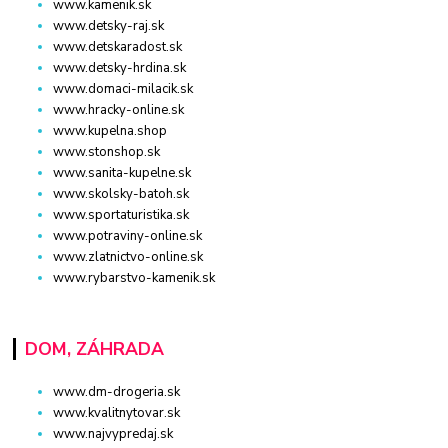
www.kamenik.sk
www.detsky-raj.sk
www.detskaradost.sk
www.detsky-hrdina.sk
www.domaci-milacik.sk
www.hracky-online.sk
www.kupelna.shop
www.stonshop.sk
www.sanita-kupelne.sk
www.skolsky-batoh.sk
www.sportaturistika.sk
www.potraviny-online.sk
www.zlatnictvo-online.sk
www.rybarstvo-kamenik.sk
DOM, ZÁHRADA
www.dm-drogeria.sk
www.kvalitnytovar.sk
www.najvypredaj.sk