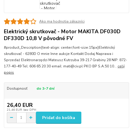
Ako ma hodnotia zákazníci
Elektrický skrutkovač - Motor MAKITA DF030D
DF330D 10,8 V pôvodné FV
#product_Description{text-align: center;font-size:15px}Elektrický
skrutkovač - 6280D O mnie Inne aukcje Kontakt Dodaj Naprawa i
Sprzedaż Elektronarzędzi Mateusz Kutrzuba 39-217 Grabiny 28 NIP: 872-
177-40-49 Tel: 606 65 20 30 email: mati@civ.pl PKO BP S.A.50 10...
celý
popis
Dostupnosť
do 3-7 dní
26,40 EUR
21,46 EUR
bez DPH
Pridať do košíka