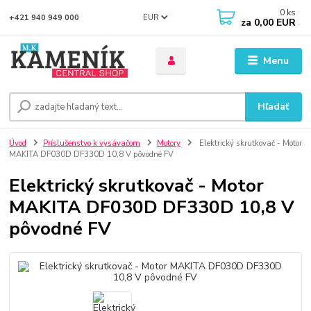
0
ks
EUR
+421 940 949 000
za
0,00 EUR
Menu
Hľadať
Úvod
Príslušenstvo k vysávačom
Motory
Elektrický skrutkovač - Motor
MAKITA DF030D DF330D 10,8 V pôvodné FV
Elektrický skrutkovač - Motor
MAKITA DF030D DF330D 10,8 V
pôvodné FV