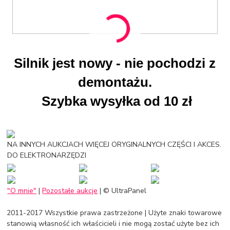
Silnik jest nowy - nie pochodzi z
demontażu.
Szybka wysyłka od 10 zł
NA INNYCH AUKCJACH WIĘCEJ ORYGINALNYCH CZĘŚCI I AKCES.
DO ELEKTRONARZĘDZI
"O mnie"
|
Pozostałe aukcje
|
© UltraPanel
2011-2017 Wszystkie prawa zastrzeżone | Użyte znaki towarowe
stanowią własność ich właścicieli i nie mogą zostać użyte bez ich