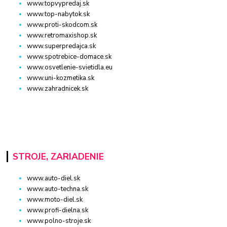
www.topvypredaj.sk
www.top-nabytok.sk
www.proti-skodcom.sk
www.retromaxishop.sk
www.superpredajca.sk
www.spotrebice-domace.sk
www.osvetlenie-svietidla.eu
www.uni-kozmetika.sk
www.zahradnicek.sk
STROJE, ZARIADENIE
www.auto-diel.sk
www.auto-techna.sk
www.moto-diel.sk
www.profi-dielna.sk
www.polno-stroje.sk