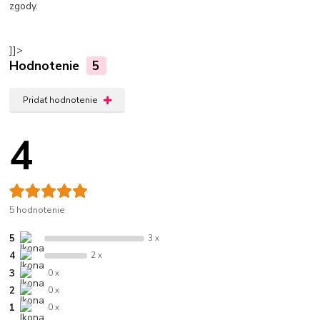
zgody.
]]>
Hodnotenie
5
Pridať hodnotenie
4
5 hodnotenie
5
3 x
4
2 x
3
0 x
2
0 x
1
0 x