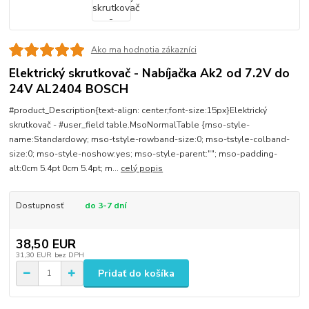
Ako ma hodnotia zákazníci
Elektrický skrutkovač - Nabíjačka Ak2 od 7.2V do
24V AL2404 BOSCH
#product_Description{text-align: center;font-size:15px}Elektrický
skrutkovač - #user_field table.MsoNormalTable {mso-style-
name:Standardowy; mso-tstyle-rowband-size:0; mso-tstyle-colband-
size:0; mso-style-noshow:yes; mso-style-parent:""; mso-padding-
alt:0cm 5.4pt 0cm 5.4pt; m...
celý popis
Dostupnosť
do 3-7 dní
38,50 EUR
31,30 EUR
bez DPH
Pridať do košíka