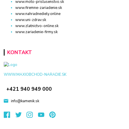
www.moto-prislusenstvo.sk
www.firemne-zariadenie.sk
www.nahradnediely.online
www.uni-zdrav.sk
www.zlatnictvo-online.sk
www.zariadenie-firmy.sk
KONTAKT
WWW.MAXIOBCHOD-NARADIE.SK
+421 940 949 000
info@kamenik.sk