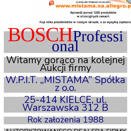
BOSCH
Professi
onal
Witamy gorąco na kolejnej
Aukcji firmy
W.P.I.T. „MISTAMA” Spółka
z o.o.
25-414 KIELCE, ul.
Warszawska 312 B
Rok założenia 1988