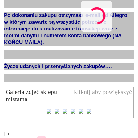
X
Po dokonaniu zakupu otrzymasz e-mail od Allegro,
w którym zawarte są wszystkie potrzebne
informacje do sfinalizowanie transakcji wraz z
moimi danymi i numerem konta bankowego (NA
KOŃCU MAILA).
X
Życzę udanych i przemyślanych zakupów….
X
Galeria zdjęć sklepu
kliknij aby powiększyć
mistama
]]>