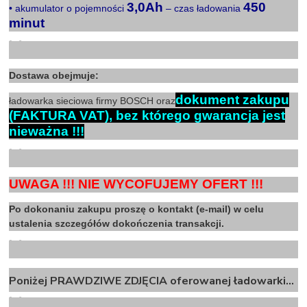
3,0Ah
450
• akumulator o pojemności
– czas ładowania
minut
X
Dostawa obejmuje:
dokument zakupu
ładowarka sieciowa firmy BOSCH oraz
(FAKTURA VAT), bez którego gwarancja jest
nieważna !!!
X
UWAGA !!! NIE WYCOFUJEMY OFERT !!!
Po dokonaniu zakupu proszę o kontakt (e-mail) w celu
ustalenia szczegółów dokończenia transakcji.
X
Poniżej PRAWDZIWE ZDJĘCIA oferowanej ładowarki…
X