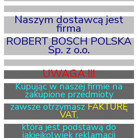
X
Naszym dostawcą jest
firma
ROBERT BOSCH POLSKA
Sp. z o.o.
X
UWAGA !!!
Kupując w naszej firmie na
zakupione przedmioty
zawsze otrzymasz
FAKTURĘ
VAT
,
która jest podstawą do
jakiejkolwiek reklamacji