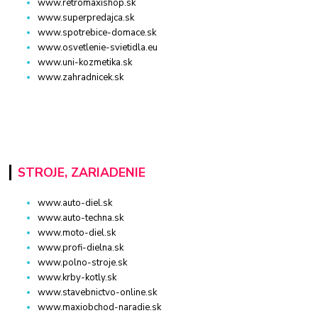
www.retromaxishop.sk
www.superpredajca.sk
www.spotrebice-domace.sk
www.osvetlenie-svietidla.eu
www.uni-kozmetika.sk
www.zahradnicek.sk
STROJE, ZARIADENIE
www.auto-diel.sk
www.auto-techna.sk
www.moto-diel.sk
www.profi-dielna.sk
www.polno-stroje.sk
www.krby-kotly.sk
www.stavebnictvo-online.sk
www.maxiobchod-naradie.sk