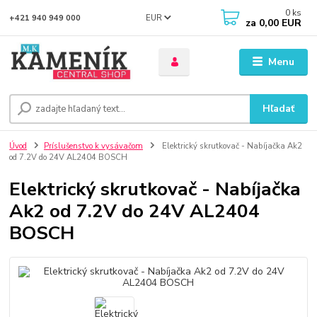
0
ks
EUR
+421 940 949 000
za
0,00 EUR
Menu
Hľadať
Úvod
Príslušenstvo k vysávačom
Elektrický skrutkovač - Nabíjačka Ak2
od 7.2V do 24V AL2404 BOSCH
Elektrický skrutkovač - Nabíjačka
Ak2 od 7.2V do 24V AL2404
BOSCH