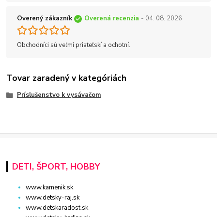
Overený zákazník
Overená recenzia
- 04. 08. 2026
Obchodníci sú veľmi priateľskí a ochotní.
Tovar zaradený v kategóriách
Príslušenstvo k vysávačom
DETI, ŠPORT, HOBBY
www.kamenik.sk
www.detsky-raj.sk
www.detskaradost.sk