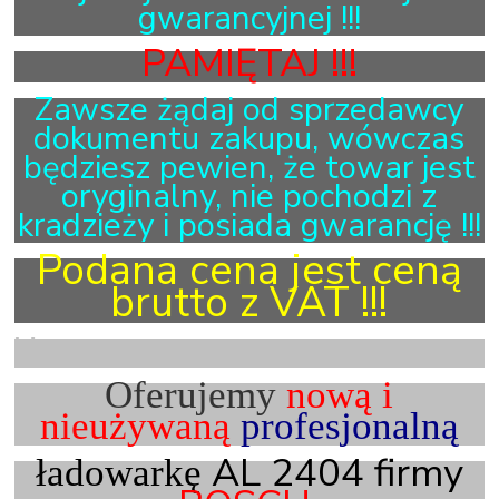
gwarancyjnej !!!
PAMIĘTAJ !!!
Zawsze żądaj od sprzedawcy
dokumentu zakupu, wówczas
będziesz pewien, że towar jest
oryginalny, nie pochodzi z
kradzieży i posiada gwarancję !!!
Podana cena jest ceną
brutto z VAT !!!
X
Oferujemy
nową i
nieużywaną
profesjonalną
AL 2404 firmy
ładowarkę