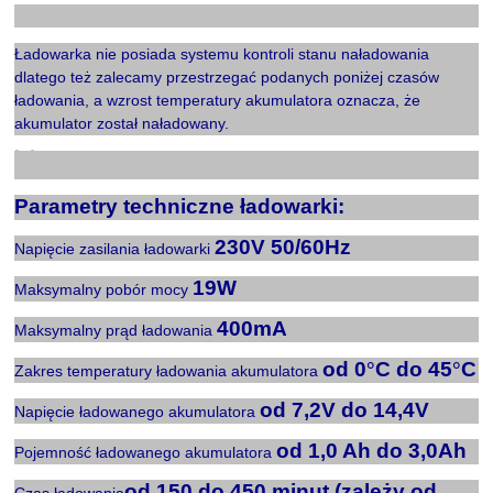
X
Ładowarka nie posiada systemu kontroli stanu naładowania
dlatego też zalecamy przestrzegać podanych poniżej czasów
ładowania, a wzrost temperatury akumulatora oznacza, że
akumulator został naładowany.
X
Parametry techniczne ładowarki:
230V 50/60Hz
Napięcie zasilania ładowarki
19W
Maksymalny pobór mocy
400mA
Maksymalny prąd ładowania
od 0
°
C do 45
°
C
Zakres temperatury ładowania akumulatora
od 7,2V do 14,4V
Napięcie ładowanego akumulatora
od 1,0
Ah
do 3,0Ah
Pojemność ładowanego akumulatora
od 150 do 450 minut (zależy od
Czas ładowania