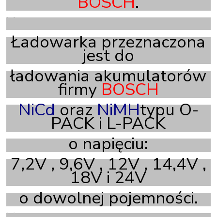
BOSCH
.
X
Ładowarka przeznaczona
jest do
ładowania akumulatorów
firmy
BOSCH
NiCd
oraz
NiMH
typu
O-
PACK
i
L-PACK
o napięciu:
7,2V , 9,6V , 12V , 14,4V ,
18V i 24V
o dowolnej pojemności.