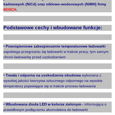
kadmowych (
NiCd
) oraz niklowo-wodorowych (
NiMH
) firmy
BOSCH
.
X
Podstawowe cechy i wbudowane funkcje:
X
•
Przeciążeniowe zabezpieczenie temperaturowe ładowarki
zapobiega przegrzaniu się ładowarki w trakcie pracy, tym samym
chroni ładowarkę przed uszkodzeniem
X
•
Trwała i odporna na uszkodzenia obudowa
wykonana z
wysokiej jakości tworzywa sztucznego odpornego na wysokie
temperatury pojawiające się w trakcie procesu ładowania
X
•
Wbudowana dioda LED w kolorze zielonym -
informująca o
prawidłowym podłączeniu akumulatora do ładowarki