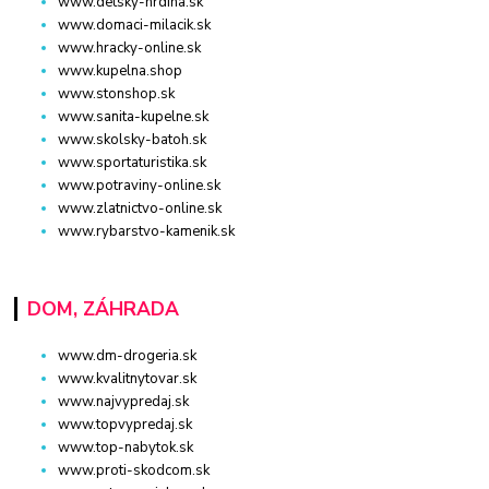
www.detsky-hrdina.sk
www.domaci-milacik.sk
www.hracky-online.sk
www.kupelna.shop
www.stonshop.sk
www.sanita-kupelne.sk
www.skolsky-batoh.sk
www.sportaturistika.sk
www.potraviny-online.sk
www.zlatnictvo-online.sk
www.rybarstvo-kamenik.sk
DOM, ZÁHRADA
www.dm-drogeria.sk
www.kvalitnytovar.sk
www.najvypredaj.sk
www.topvypredaj.sk
www.top-nabytok.sk
www.proti-skodcom.sk