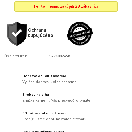
Tento mesiac zakúpili 29 zákazníci.
Ochrana
kupujúcého
Číslo produktu:
5728082456
Doprava od 30€ zadarmo
Využite dopravu úplne zadarmo
8 rokov na trhu
Značka Kameník Vás presvedčí o kvalite
30 dní na vrátenie tovaru
Predĺžili sme dobu na vrátenie tovaru
Rýchle doručenie tovaru