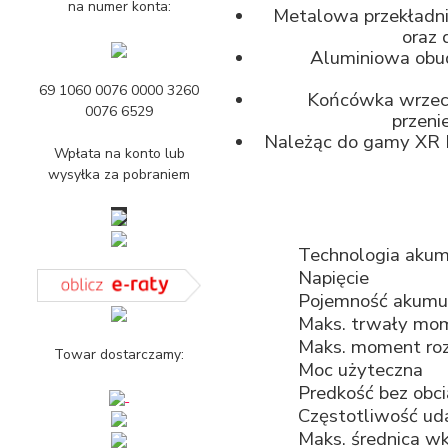
na numer konta:
Metalowa przekładni
oraz 
Aluminiowa obu
69 1060 0076 0000 3260
Końcówka wrzeci
0076 6529
przeni
Należąc do gamy XR L
Wpłata na konto lub
wysyłka za pobraniem
Technologia aku
Napięcie
Pojemność akumu
Maks. trwały mo
Maks. moment ro
Towar dostarczamy:
Moc użyteczna
Predkość bez obci
Częstotliwość ud
Maks. średnica w