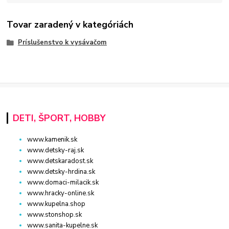
Tovar zaradený v kategóriách
Príslušenstvo k vysávačom
DETI, ŠPORT, HOBBY
www.kamenik.sk
www.detsky-raj.sk
www.detskaradost.sk
www.detsky-hrdina.sk
www.domaci-milacik.sk
www.hracky-online.sk
www.kupelna.shop
www.stonshop.sk
www.sanita-kupelne.sk