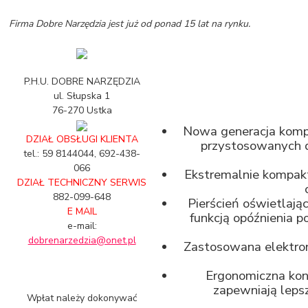
Firma Dobre Narzędzia jest już od ponad 15 lat na rynku.
P.H.U. DOBRE NARZĘDZIA
ul. Słupska 1
76-270 Ustka
Nowa generacja komp
DZIAŁ OBSŁUGI KLIENTA
przystosowanych 
tel.: 59 8144044, 692-438-
066
Ekstremalnie kompakt
DZIAŁ TECHNICZNY SERWIS
882-099-648
Pierścień oświetlają
E MAIL
funkcją opóźnienia p
e-mail:
dobrenarzedzia@onet.pl
Zastosowana elektro
Ergonomiczna ko
zapewniają leps
Wpłat należy dokonywać