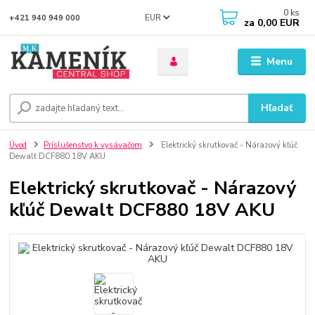
0
ks
EUR
+421 940 949 000
za
0,00 EUR
Menu
Hľadať
Úvod
Príslušenstvo k vysávačom
Elektrický skrutkovač - Nárazový kľúč
Dewalt DCF880 18V AKU
Elektrický skrutkovač - Nárazový
kľúč Dewalt DCF880 18V AKU