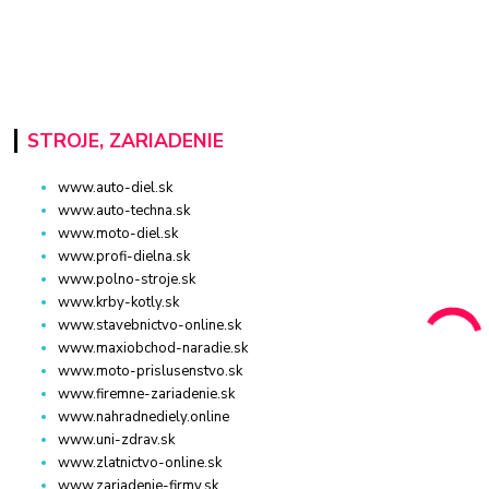
STROJE, ZARIADENIE
www.auto-diel.sk
www.auto-techna.sk
www.moto-diel.sk
www.profi-dielna.sk
www.polno-stroje.sk
www.krby-kotly.sk
www.stavebnictvo-online.sk
www.maxiobchod-naradie.sk
www.moto-prislusenstvo.sk
www.firemne-zariadenie.sk
www.nahradnediely.online
www.uni-zdrav.sk
www.zlatnictvo-online.sk
www.zariadenie-firmy.sk