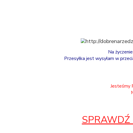
Na życzenie
Przesyłka jest wysyłam w przeci
Jesteśmy
SPRAWDŹ I