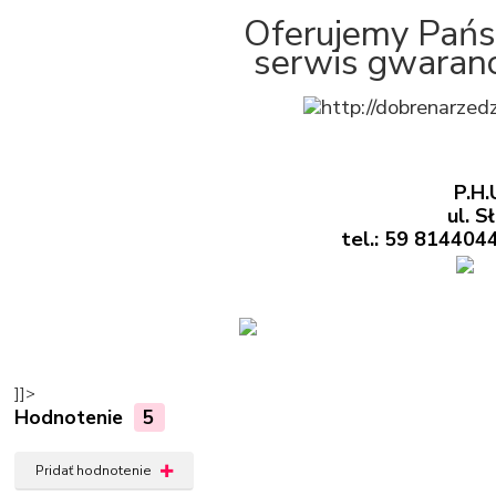
Oferujemy Pańs
serwis gwaranc
P.H
ul. S
tel.: 59 8144044
]]>
Hodnotenie
5
Pridať hodnotenie