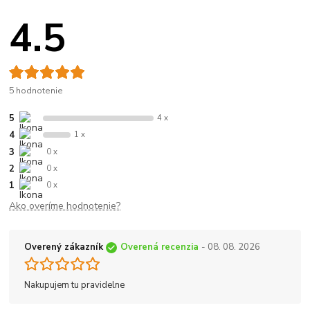
4.5
5 hodnotenie
5
4 x
4
1 x
3
0 x
2
0 x
1
0 x
Ako overíme hodnotenie?
Overený zákazník
Overená recenzia
- 08. 08. 2026
Nakupujem tu pravidelne