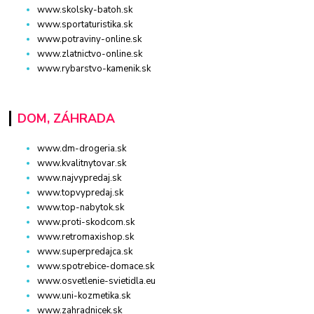
www.skolsky-batoh.sk
www.sportaturistika.sk
www.potraviny-online.sk
www.zlatnictvo-online.sk
www.rybarstvo-kamenik.sk
DOM, ZÁHRADA
www.dm-drogeria.sk
www.kvalitnytovar.sk
www.najvypredaj.sk
www.topvypredaj.sk
www.top-nabytok.sk
www.proti-skodcom.sk
www.retromaxishop.sk
www.superpredajca.sk
www.spotrebice-domace.sk
www.osvetlenie-svietidla.eu
www.uni-kozmetika.sk
www.zahradnicek.sk