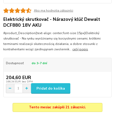
Ako ma hodnotia zákazníci
Elektrický skrutkovač - Nárazový kľúč Dewalt
DCF880 18V AKU
#product_Description{text-align: center;font-size:15px}Elektrický
skrutkovač - Na rynku wyróżniamy się korzystnymi cenami, krótkimi
terminami realizacjii skutecznością działania, a dobre stosunki z
kontrahentami wciąż zjednująnam zwolennik...
celý popis
Dostupnosť
do 3-7 dní
204,60 EUR
166,34 EUR
bez DPH
Pridať do košíka
Tento mesiac zakúpili 21 zákazníci.