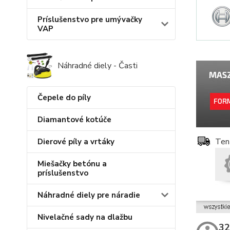
Príslušenstvo pre umývačky
VAP
Náhradné diely - Časti
Čepele do píly
Diamantové kotúče
Ten
Dierové píly a vrtáky
Miešačky betónu a
príslušenstvo
Náhradné diely pre náradie
Nivelačné sady na dlažbu
32