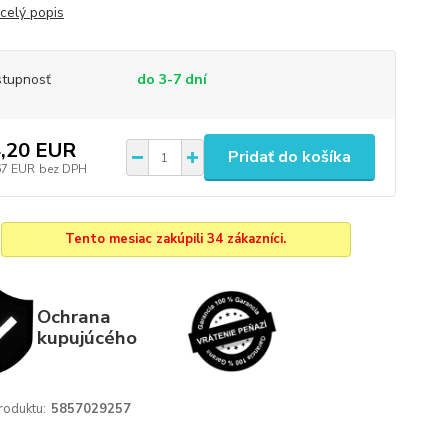
celý popis
tupnosť
do 3-7 dní
,20 EUR
Pridať do košíka
67 EUR
bez DPH
Tento mesiac zakúpili 34 zákazníci.
Ochrana
kupujúcého
roduktu:
5857029257