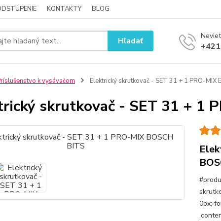
ODSTÚPENIE
KONTAKTY
BLOG
Neviet
Hľadať
+421
ríslušenstvo k vysávačom
Elektrický skrutkovač - SET 31 + 1 PRO-MI
trický skrutkovač - SET 31 + 
Elek
BOS
#produ
skrutk
0px; fo
.conten