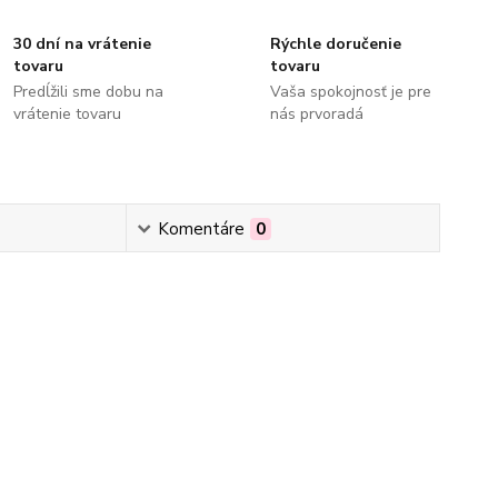
30 dní na vrátenie
Rýchle doručenie
tovaru
tovaru
Predĺžili sme dobu na
Vaša spokojnosť je pre
vrátenie tovaru
nás prvoradá
Komentáre
0