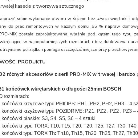
trwałej kasecie z tworzywa sztucznego
obrazić sobie wykonanie otworu w ścianie bez użycia wiertarki i od
any do prac remontowych w każdym domu. 95 % napraw domowych
PRO-MIX została zaprojektowana właśnie pod kątem tego typu zad
wkręcające w najpopularniejszych rozmiarach i bez dublowania narzę
utrzymanie porządku i pomaga oszczędzić miejsce przy przechowywani
WOŚCI PRODUKTU
2 różnych akcesoriów z serii PRO-MIX w trwałej i bardzo
31 końcówek wkrętarskich o długości 25mm BOSCH
O rozmiarach:
- końcówki krzyżowe typu PHILIPS: PH1, PH2, PH2, PH3 – 4 sz
- końcówki krzyżowe typu POZIDRIVE: PZ1, PZ2 , PZ2 , PZ3 – 4
- końcówki płaskie: S3, S4, S5, S6 – 4 sztuki
- końcówki typu TORX: T10, T15, T20, T20, T25, T27, T30, T40 
- końcówki typu TORX Th: Th10, Th15, Th20, Th25, Th27, Th30,