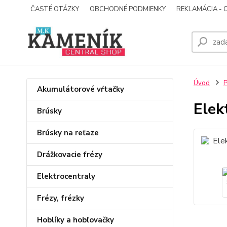
ČASTÉ OTÁZKY
OBCHODNÉ PODMIENKY
REKLAMÁCIA - 
Úvod
P
Akumulátorové vŕtačky
Elek
Brúsky
Brúsky na reťaze
Drážkovacie frézy
Elektrocentraly
Frézy, frézky
Hoblíky a hobľovačky