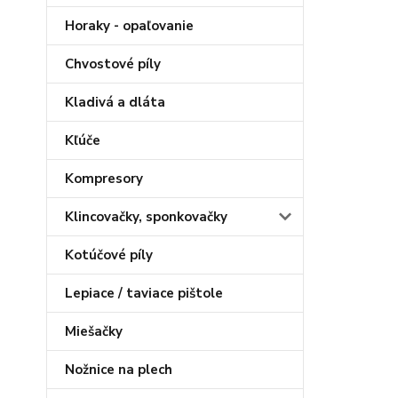
Horaky - opaľovanie
Chvostové píly
Kladivá a dláta
Kľúče
Kompresory
Klincovačky, sponkovačky
Kotúčové píly
Lepiace / taviace pištole
Miešačky
Nožnice na plech