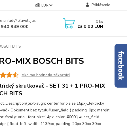
Prihlásenie
EUR
e si rady? Zavolajte.
0
ks
za
0,00 EUR
 940 949 000
X BOSCH BITS
1 PRO-MIX BOSCH BITS
Ako ma hodnotia zákazníci
trický skrutkovač - SET 31 + 1 PRO-MIX
CH BITS
ct_Description{text-align: center;font-size:15px}Elektrický
ovač - Dokument bez tytułu#user_field { padding: 0px; margin:
nt-family: arial; font-size:14px; color: #000;} #user_field
tpr { float: left; width: 1139px; padding: 20px 30px 30px