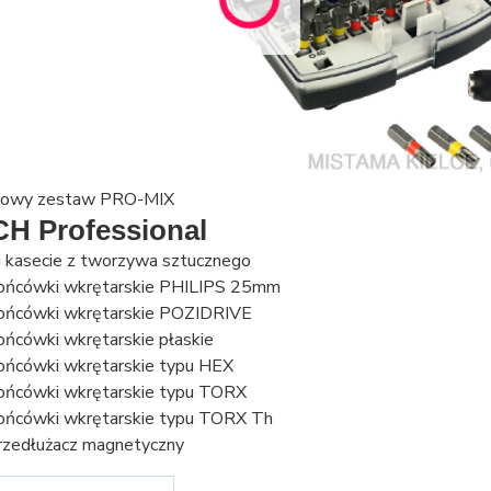
ciowy zestaw PRO-MIX
H Professional
j kasecie z tworzywa sztucznego
ońcówki wkrętarskie PHILIPS 25mm
ońcówki wkrętarskie POZIDRIVE
ońcówki wkrętarskie płaskie
ońcówki wkrętarskie typu HEX
ońcówki wkrętarskie typu TORX
ońcówki wkrętarskie typu TORX Th
rzedłużacz magnetyczny