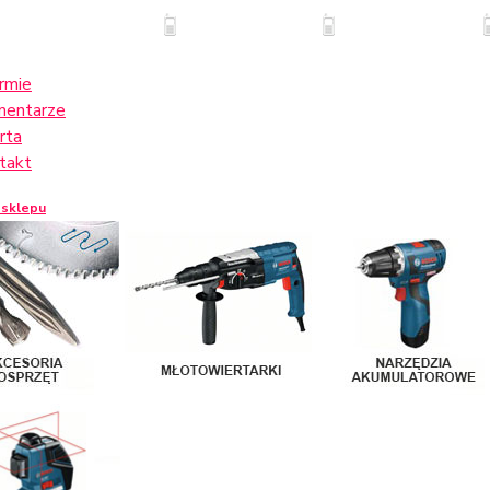
irmie
entarze
rta
takt
 sklepu