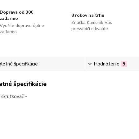
Doprava od 30€
8 rokov na trhu
zadarmo
Značka Kameník Vás
Využite dopravu úplne
presvedčí o kvalite
zadarmo
etné špecifikácie
Hodnotenie
5
tné špecifikácie
ý skrutkovač -