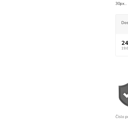
30px...
Dos
24
19,
Číslo p