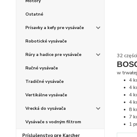
Motory
Ostatné
Prísavky a kefy pre vysávače
Robotické vysávače
Rúry a hadice pre vysávače
32 częś
BOSC
Ručné vysávače
w trwałe
4 k
Tradičné vysávače
4 k
4 k
Vertikálne vysávače
4 k
Vrecká do vysávača
8 k
7 k
Vysávače s vodným filtrom
1 p
Príslušenstvo pre Karcher