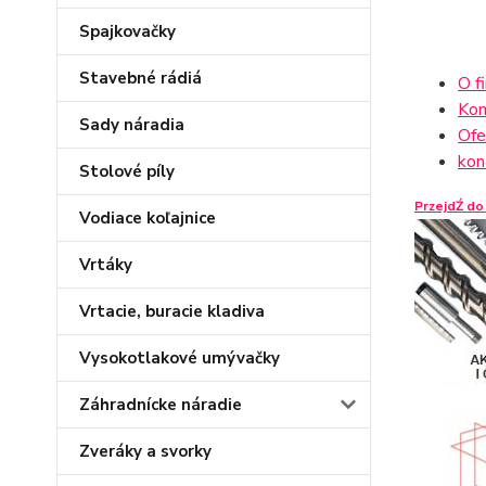
Spajkovačky
Stavebné rádiá
O f
Kom
Sady náradia
Ofe
kon
Stolové píly
PrzejdŹ do
Vodiace koľajnice
Vrtáky
Vrtacie, buracie kladiva
Vysokotlakové umývačky
Záhradnícke náradie
Zveráky a svorky