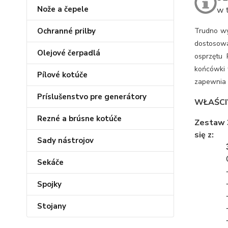
Nože a čepele
w 
Ochranné prilby
Trudno wy
dostosow
Olejové čerpadlá
osprzętu 
końcówki 
Pílové kotúče
zapewnia 
Príslušenstvo pre generátory
WŁAŚCI
Rezné a brúsne kotúče
Zestaw 3
się z:
Sady nástrojov
Sekáče
Spojky
Stojany