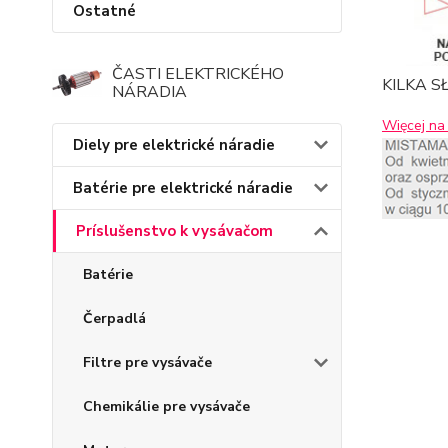
Ostatné
ČASTI ELEKTRICKÉHO
KILKA 
NÁRADIA
Więcej na 
Diely pre elektrické náradie
Batérie pre elektrické náradie
Príslušenstvo k vysávačom
Batérie
Čerpadlá
Filtre pre vysávače
Chemikálie pre vysávače