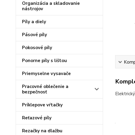
Organizácia a skladovanie
nástrojov
Píly a diely
Pásové píly
Pokosové píly
Ponorne píly s lištou
Kompl
Priemyselne vysavače
Komple
Pracovné oblečenie a
bezpečnosť
Elektrick
Príklepove vŕtačky
Reťazové píly
Rezačky na dlažbu