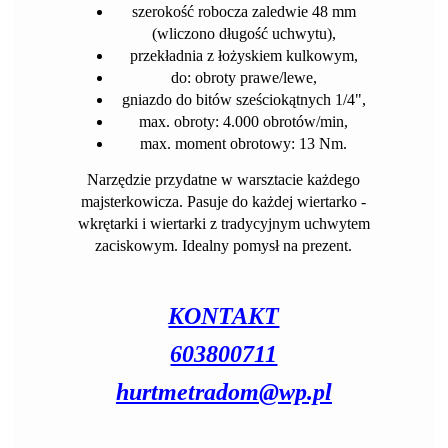
szerokość robocza zaledwie 48 mm
(wliczono długość uchwytu),
przekładnia z łożyskiem kulkowym,
do: obroty prawe/lewe,
gniazdo do bitów sześciokątnych 1/4",
max. obroty: 4.000 obrotów/min,
max. moment obrotowy: 13 Nm.
Narzędzie przydatne w warsztacie każdego
majsterkowicza. Pasuje do każdej wiertarko -
wkrętarki i wiertarki z tradycyjnym uchwytem
zaciskowym. Idealny pomysł na prezent.
KONTAKT
603800711
hurtmetradom@wp.pl