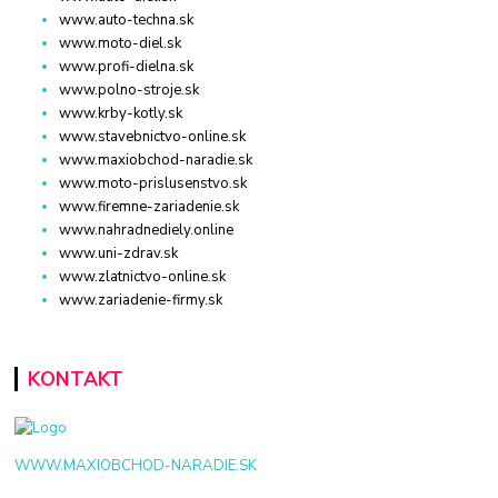
www.auto-techna.sk
www.moto-diel.sk
www.profi-dielna.sk
www.polno-stroje.sk
www.krby-kotly.sk
www.stavebnictvo-online.sk
www.maxiobchod-naradie.sk
www.moto-prislusenstvo.sk
www.firemne-zariadenie.sk
www.nahradnediely.online
www.uni-zdrav.sk
www.zlatnictvo-online.sk
www.zariadenie-firmy.sk
KONTAKT
WWW.MAXIOBCHOD-NARADIE.SK