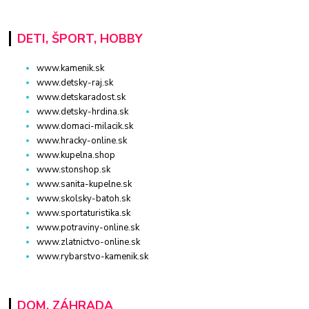
DETI, ŠPORT, HOBBY
www.kamenik.sk
www.detsky-raj.sk
www.detskaradost.sk
www.detsky-hrdina.sk
www.domaci-milacik.sk
www.hracky-online.sk
www.kupelna.shop
www.stonshop.sk
www.sanita-kupelne.sk
www.skolsky-batoh.sk
www.sportaturistika.sk
www.potraviny-online.sk
www.zlatnictvo-online.sk
www.rybarstvo-kamenik.sk
DOM, ZÁHRADA