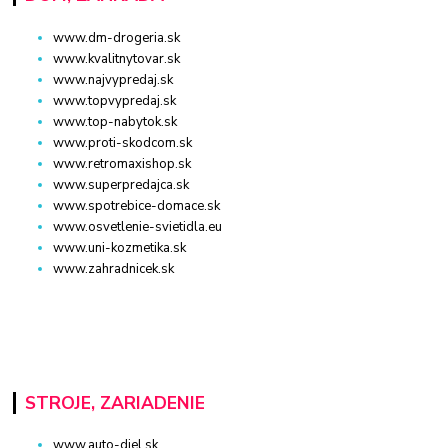
www.dm-drogeria.sk
www.kvalitnytovar.sk
www.najvypredaj.sk
www.topvypredaj.sk
www.top-nabytok.sk
www.proti-skodcom.sk
www.retromaxishop.sk
www.superpredajca.sk
www.spotrebice-domace.sk
www.osvetlenie-svietidla.eu
www.uni-kozmetika.sk
www.zahradnicek.sk
STROJE, ZARIADENIE
www.auto-diel.sk