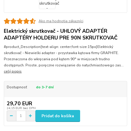
Ako ma hodnotia zákazníci
Elektrický skrutkovač - UHLOVÝ ADAPTÉR
ADAPTÉRY HOLDERU PRE 90N SKRUTKOVAČ
#product_Description{text-align: center;font-size:15px}Elektrický
skrutkovač - Niewielki adapter - przystawka kątowa firmy GRAPHITE.
Przeznaczona do wkręcania pod kątem 90° w miejscach trudno
dostępnych. Proste, poręczne rozwiązanie do natychmiastowego zas...
celý popis
Dostupnosť
do 3-7 dní
29,70 EUR
24,15 EUR
bez DPH
Pridať do košíka