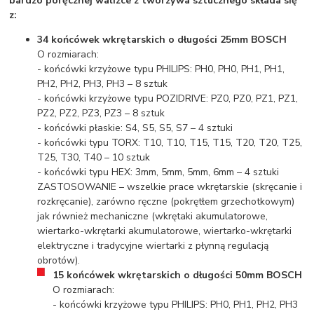
bardzo poręcznej walizce z tworzywa sztucznego składa się
z:
34 końcówek wkrętarskich o długości 25mm BOSCH
O rozmiarach:
- końcówki krzyżowe typu PHILIPS: PH0,
PH0,
PH1,
PH1,
PH2, PH2, PH3
,
PH3
– 8 sztuk
- końcówki krzyżowe typu POZIDRIVE: PZ0,
PZ0,
PZ1,
PZ1,
PZ2, PZ2, PZ3,
PZ3
– 8 sztuk
- końcówki płaskie: S4, S5, S5, S7 – 4 sztuki
- końcówki typu TORX: T10, T10, T15, T15, T20, T20, T25,
T25, T30, T40 – 10 sztuk
- końcówki typu HEX: 3mm, 5mm,
5mm,
6mm – 4 sztuki
ZASTOSOWANIE – wszelkie prace wkrętarskie (skręcanie i
rozkręcanie), zarówno ręczne (pokrętłem grzechotkowym)
jak również mechaniczne (wkrętaki akumulatorowe,
wiertarko-wkrętarki akumulatorowe, wiertarko-wkrętarki
elektryczne i tradycyjne wiertarki z płynną regulacją
obrotów).
15 końcówek wkrętarskich o długości 50mm BOSCH
O rozmiarach:
- końcówki krzyżowe typu PHILIPS: PH0, PH1, PH2, PH3