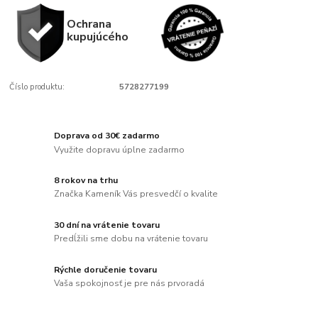
Ochrana
kupujúcého
Číslo produktu:
5728277199
Doprava od 30€ zadarmo
Využite dopravu úplne zadarmo
8 rokov na trhu
Značka Kameník Vás presvedčí o kvalite
30 dní na vrátenie tovaru
Predĺžili sme dobu na vrátenie tovaru
Rýchle doručenie tovaru
Vaša spokojnosť je pre nás prvoradá