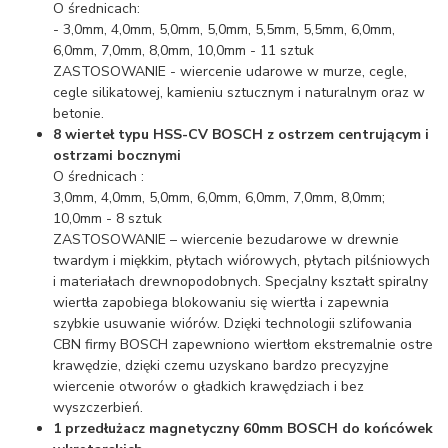
O średnicach:
- 3,0mm, 4,0mm, 5,0mm, 5,0mm, 5,5mm,
5,5mm,
6,0mm,
6,0mm,
7,0mm, 8,0mm, 10,0mm - 11 sztuk
ZASTOSOWANIE - wiercenie udarowe w murze, cegle,
cegle silikatowej, kamieniu sztucznym i naturalnym oraz w
betonie.
8 wierteł typu HSS-CV BOSCH z ostrzem centrującym i
ostrzami bocznymi
O średnicach :
3,0mm, 4,0mm, 5,0mm, 6,0mm,
6,0mm, 7,0mm,
8,0mm;
10,0mm - 8 sztuk
ZASTOSOWANIE – wiercenie bezudarowe w drewnie
twardym i miękkim, płytach wiórowych, płytach pilśniowych
i materiałach drewnopodobnych. Specjalny kształt spiralny
wiertła zapobiega blokowaniu się wiertła i zapewnia
szybkie usuwanie wiórów. Dzięki technologii szlifowania
CBN firmy BOSCH zapewniono wiertłom ekstremalnie ostre
krawędzie, dzięki czemu uzyskano bardzo precyzyjne
wiercenie otworów o gładkich krawędziach i bez
wyszczerbień.
1 przedłużacz magnetyczny 60mm BOSCH do końcówek