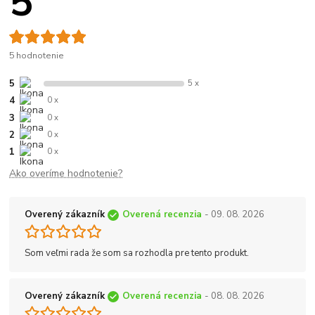
5
5 hodnotenie
5
5 x
4
0 x
3
0 x
2
0 x
1
0 x
Ako overíme hodnotenie?
Overený zákazník
Overená recenzia
- 09. 08. 2026
Som veľmi rada že som sa rozhodla pre tento produkt.
Overený zákazník
Overená recenzia
- 08. 08. 2026