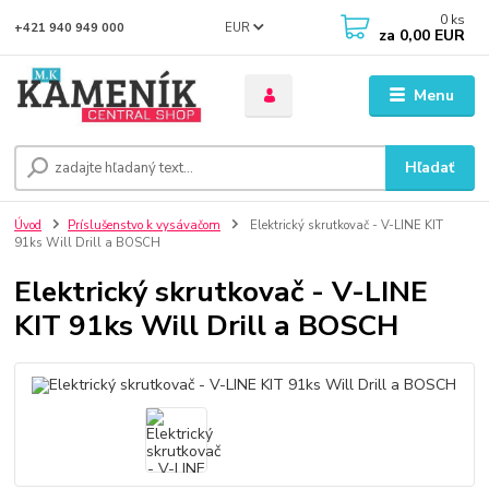
0
ks
EUR
+421 940 949 000
za
0,00 EUR
Menu
Hľadať
Úvod
Príslušenstvo k vysávačom
Elektrický skrutkovač - V-LINE KIT
91ks Will Drill a BOSCH
Elektrický skrutkovač - V-LINE
KIT 91ks Will Drill a BOSCH