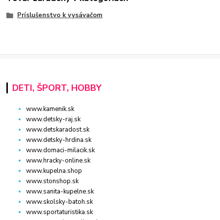
Príslušenstvo k vysávačom
DETI, ŠPORT, HOBBY
www.kamenik.sk
www.detsky-raj.sk
www.detskaradost.sk
www.detsky-hrdina.sk
www.domaci-milacik.sk
www.hracky-online.sk
www.kupelna.shop
www.stonshop.sk
www.sanita-kupelne.sk
www.skolsky-batoh.sk
www.sportaturistika.sk