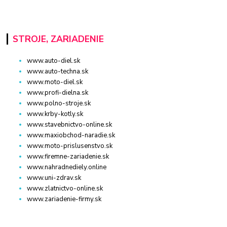
STROJE, ZARIADENIE
www.auto-diel.sk
www.auto-techna.sk
www.moto-diel.sk
www.profi-dielna.sk
www.polno-stroje.sk
www.krby-kotly.sk
www.stavebnictvo-online.sk
www.maxiobchod-naradie.sk
www.moto-prislusenstvo.sk
www.firemne-zariadenie.sk
www.nahradnediely.online
www.uni-zdrav.sk
www.zlatnictvo-online.sk
www.zariadenie-firmy.sk