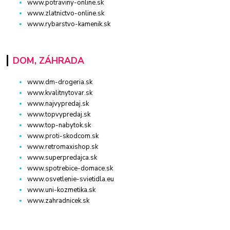
www.potraviny-online.sk
www.zlatnictvo-online.sk
www.rybarstvo-kamenik.sk
DOM, ZÁHRADA
www.dm-drogeria.sk
www.kvalitnytovar.sk
www.najvypredaj.sk
www.topvypredaj.sk
www.top-nabytok.sk
www.proti-skodcom.sk
www.retromaxishop.sk
www.superpredajca.sk
www.spotrebice-domace.sk
www.osvetlenie-svietidla.eu
www.uni-kozmetika.sk
www.zahradnicek.sk