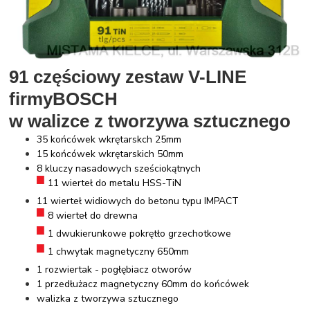
91 częściowy zestaw V-LINE
firmy
BOSCH
w walizce z tworzywa sztucznego
35 końcówek wkrętarskch 25mm
15 końcówek wkrętarskich 50mm
8 kluczy nasadowych
sześciokątnych
11 wierteł do metalu HSS-TiN
11 wierteł widiowych do betonu typu IMPACT
8 wierteł do drewna
1 dwukierunkowe pokrętło grzechotkowe
1 chwytak magnetyczny 650mm
1 rozwiertak - pogłębiacz otworów
1 przedłużacz magnetyczny 60mm do końcówek
walizka z tworzywa sztucznego