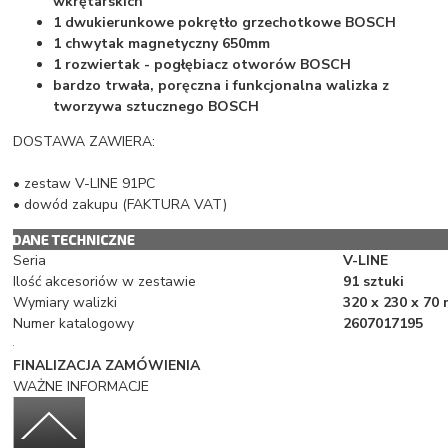
wkrętarskich
1 dwukierunkowe pokrętło grzechotkowe BOSCH
1 chwytak magnetyczny 650mm
1 rozwiertak - pogłębiacz otworów BOSCH
bardzo trwała, poręczna i funkcjonalna walizka z
tworzywa sztucznego BOSCH
DOSTAWA ZAWIERA:
• zestaw V-LINE 91PC
• dowód zakupu (FAKTURA VAT)
Seria
V-LINE
Ilość akcesoriów w zestawie
91 sztuki
Wymiary walizki
320 x 230 x 70
Numer katalogowy
2607017195
FINALIZACJA ZAMÓWIENIA
WAŻNE INFORMACJE