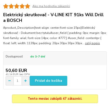
Ako ma hodnotia zákazníci
Elektrický skrutkovač - V-LINE KIT 91ks Will Drill
a BOSCH
#product_Description{text-align: center;font-size:15px}Elektrický
skrutkovač - Dokument bez tytułu#user_field { padding: 0px; margin: 0px;
font-family: arial; font-size:14px; color: #777;} #user_field .contentpr {
float: left; width: 1139px; padding: 20px 30px 30px 30px...
celý popis
Dostupnosť
do 3-7 dní
50,60 EUR
41,14 EUR
bez DPH
Pridať do košíka
Tento mesiac zakúpili 47 zákazníci.