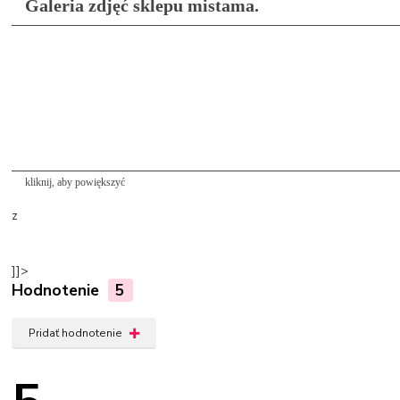
Galeria zdjęć sklepu mistama.
kliknij, aby powiększyć
z
]]>
Hodnotenie
5
Pridať hodnotenie