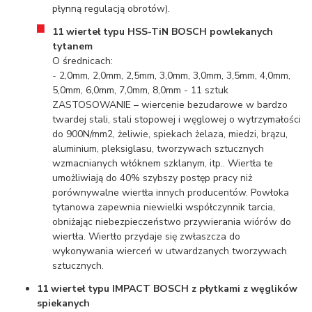
płynną regulacją obrotów).
11 wierteł typu HSS-TiN BOSCH powlekanych
tytanem
O średnicach:
- 2,0mm,
2,0mm, 2,5mm,
3,0mm, 3,0mm, 3,5mm, 4,0mm,
5,0mm, 6,0mm, 7,0mm, 8,0mm - 11 sztuk
ZASTOSOWANIE – wiercenie bezudarowe w bardzo
twardej stali, stali stopowej i węglowej o wytrzymałości
do 900N/mm2, żeliwie, spiekach żelaza, miedzi, brązu,
aluminium, pleksiglasu, tworzywach sztucznych
wzmacnianych włóknem szklanym, itp.. Wiertła te
umożliwiają do 40% szybszy postęp pracy niż
porównywalne wiertła innych producentów. Powłoka
tytanowa zapewnia niewielki współczynnik tarcia,
obniżając niebezpieczeństwo przywierania wiórów do
wiertła. Wiertło przydaje się zwłaszcza do
wykonywania wierceń w utwardzanych tworzywach
sztucznych.
11 wierteł typu IMPACT BOSCH z płytkami z węglików
spiekanych