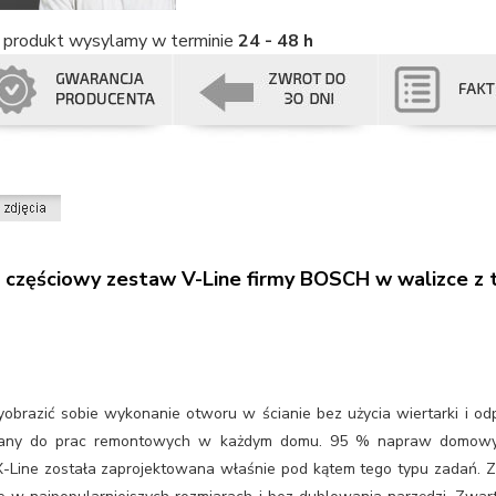
 produkt wysylamy w terminie
24 - 48 h
 częściowy zestaw V-Line firmy BOSCH
w walizce z
obrazić sobie wykonanie otworu w ścianie bez użycia wiertarki i od
any do prac remontowych w każdym domu. 95 % napraw domowych
X-Line została zaprojektowana właśnie pod kątem tego typu zadań. Z