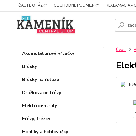
ČASTÉ OTÁZKY
OBCHODNÉ PODMIENKY
REKLAMÁCIA - 
Úvod
P
Akumulátorové vŕtačky
Elek
Brúsky
Brúsky na reťaze
Drážkovacie frézy
Elektrocentraly
Frézy, frézky
Hoblíky a hobľovačky