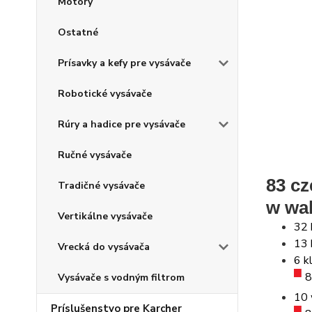
Motory
Ostatné
Prísavky a kefy pre vysávače
Robotické vysávače
Rúry a hadice pre vysávače
Ručné vysávače
83 cz
Tradičné vysávače
w wal
Vertikálne vysávače
32 
13 
Vrecká do vysávača
6 k
8
Vysávače s vodným filtrom
10 
Príslušenstvo pre Karcher