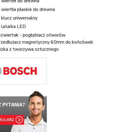
 wierteł do drewna
 wiertła płaskie do drewna
 klucz uniwersalny
 latarka LED
ozwiertak - pogłębiacz otworów
rzedłużacz magnetyczny 60mm do końcówek
izka z tworzywa sztucznego