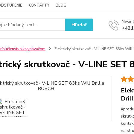
ODSTÚPENIE
KONTAKTY
BLOG
Neviet
Hľadať
+421
ríslušenstvo k vysávačom
Elektrický skrutkovač - V-LINE SET 83ks Will
trický skrutkovač - V-LINE SET 
Elek
Dril
#produ
skrutk
kontak
na str