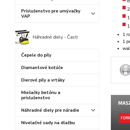
8
2
Príslušenstvo pre umývačky
VAP
1
1
1 r
Náhradné diely - Časti
1 p
wal
Čepele do píly
Diamantové kotúče
Dierové píly a vrtáky
Miešačky betónu a
príslušenstvo
Náhradné diely pre náradie
Nivelačné sady na dlažbu