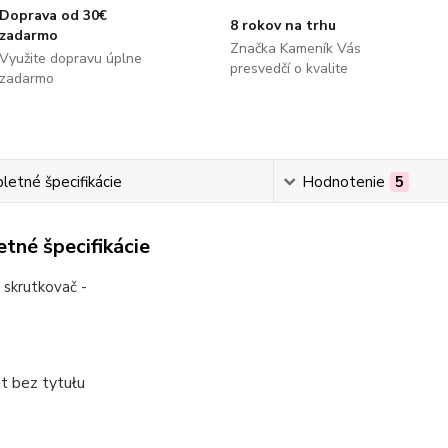
Doprava od 30€
8 rokov na trhu
zadarmo
Značka Kameník Vás
Využite dopravu úplne
presvedčí o kvalite
zadarmo
etné špecifikácie
Hodnotenie
5
tné špecifikácie
ý skrutkovač -
 bez tytułu