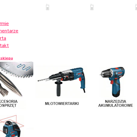
irmie
entarze
rta
takt
 sklepu