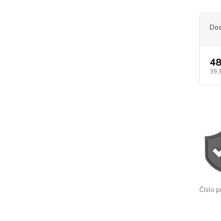
Dos
48
39,
Číslo p