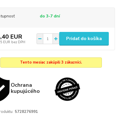
tupnosť
do 3-7 dní
,40 EUR
Pridať do košíka
35 EUR
bez DPH
Tento mesiac zakúpili 3 zákazníci.
Ochrana
kupujúcého
roduktu:
5728276991