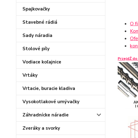
Spajkovačky
Stavebné rádiá
O f
Kom
Sady náradia
Ofe
kon
Stolové píly
PrzejdŹ do
Vodiace koľajnice
Vrtáky
Vrtacie, buracie kladiva
Vysokotlakové umývačky
Záhradnícke náradie
Zveráky a svorky