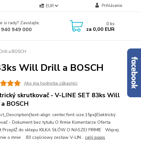
Prihlásenie
EUR
e si rady? Zavolajte.
0
ks
za
0,00 EUR
 940 949 000
 Drill a BOSCH
83ks Will Drill a BOSCH
Ako ma hodnotia zákazníci
trický skrutkovač - V-LINE SET 83ks Will
l a BOSCH
ct_Description{text-align: center;font-size:15px}Elektrický
ovač - Dokument bez tytułu O firmie Komentarze Oferta
t PrzejdŹ do sklepu KILKA SŁÓW O NASZEJ FIRMIE Więcej
onie o mnie 83 częściowy zestaw V-LIN...
celý popis