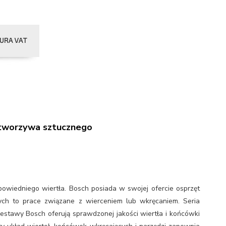
 tworzywa sztucznego
powiedniego wiertła. Bosch posiada w swojej ofercie osprzęt
 to prace związane z wierceniem lub wkręcaniem. Seria
estawy Bosch oferują sprawdzonej jakości wiertła i końcówki