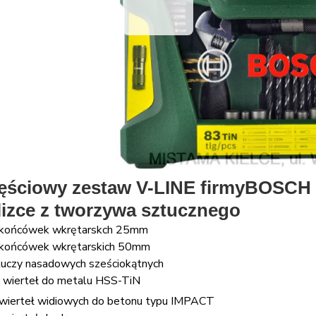
ęściowy zestaw V-LINE firmy
BOSCH
izce z tworzywa sztucznego
końcówek wkrętarskch 25mm
końcówek wkrętarskich 50mm
luczy nasadowych
sześciokątnych
 wierteł do metalu HSS-TiN
wierteł widiowych do betonu typu IMPACT