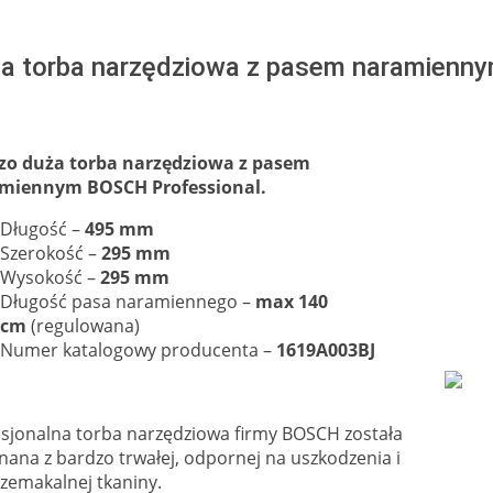
a torba narzędziowa z pasem naramienn
zo duża torba narzędziowa z pasem
miennym BOSCH Professional.
Długość –
495 mm
Szerokość –
295 mm
Wysokość –
295 mm
Długość pasa naramiennego –
max 140
cm
(regulowana)
Numer katalogowy producenta –
1619A003BJ
sjonalna torba narzędziowa firmy BOSCH została
ana z bardzo trwałej, odpornej na uszkodzenia i
zemakalnej tkaniny.