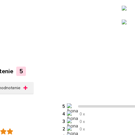
tenie
5
 hodnotenie
5
4
0 x
3
0 x
2
0 x