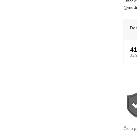
max-wid
@media
Dos
41
33,
Číslo p