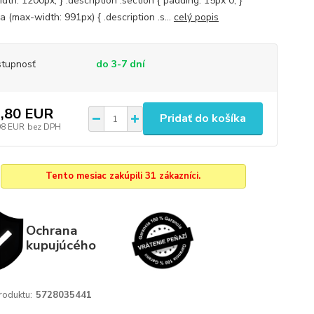
th: 1200px; } .description .section { padding: 15px 0; }
 (max-width: 991px) { .description .s...
celý popis
tupnosť
do 3-7 dní
,80 EUR
Pridať do košíka
98 EUR
bez DPH
Tento mesiac zakúpili 31 zákazníci.
Ochrana
kupujúcého
roduktu:
5728035441