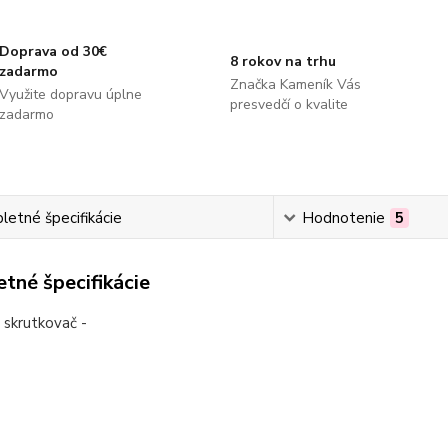
Doprava od 30€
8 rokov na trhu
zadarmo
Značka Kameník Vás
Využite dopravu úplne
presvedčí o kvalite
zadarmo
etné špecifikácie
Hodnotenie
5
tné špecifikácie
ý skrutkovač -