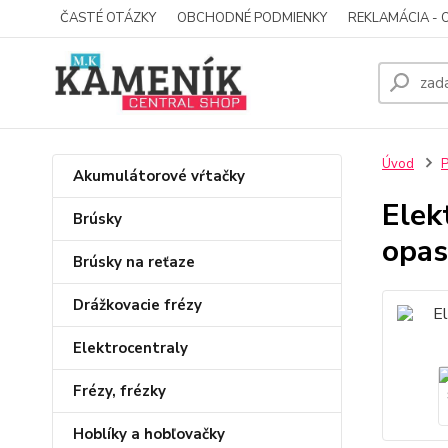
ČASTÉ OTÁZKY
OBCHODNÉ PODMIENKY
REKLAMÁCIA - 
Úvod
P
Akumulátorové vŕtačky
Elek
Brúsky
opa
Brúsky na reťaze
Drážkovacie frézy
Elektrocentraly
Frézy, frézky
Hoblíky a hobľovačky