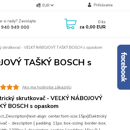
Prihlásenie
EUR
e si rady? Zavolajte.
0
ks
za
0,00 EUR
 940 949 000
cký skrutkovač - VEĽKÝ NÁBOJOVÝ TAŠKÝ BOSCH s opaskom
BOJOVÝ TAŠKÝ BOSCH s
Ako ma hodnotia zákazníci
trický skrutkovač - VEĽKÝ NÁBOJOVÝ
KÝ BOSCH s opaskom
ct_Description{text-align: center;font-size:15px}Elektrický
vač - .description { padding: 11px; box-sizing: border-box;