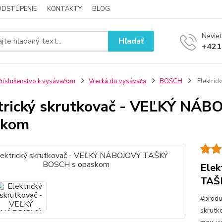
ODSTÚPENIE
KONTAKTY
BLOG
Neviet
Hľadať
+421
ríslušenstvo k vysávačom
Vrecká do vysávača
BOSCH
Elektri
trický skrutkovač - VEĽKÝ NÁ
skom
Elek
TAŠ
#produ
skrutko