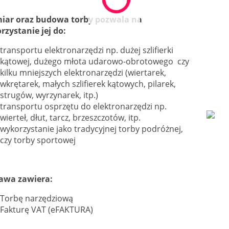
iar oraz budowa torby pozwala na
rzystanie jej do:
transportu elektronarzędzi np. dużej szlifierki
kątowej, dużego młota udarowo-obrotowego czy
kilku mniejszych elektronarzędzi (wiertarek,
wkrętarek, małych szlifierek kątowych, pilarek,
strugów, wyrzynarek, itp.)
transportu osprzętu do elektronarzędzi np.
wierteł, dłut, tarcz, brzeszczotów, itp.
wykorzystanie jako tradycyjnej torby podróżnej,
czy torby sportowej
awa zawiera:
Torbę narzędziową
Fakturę VAT (eFAKTURA)