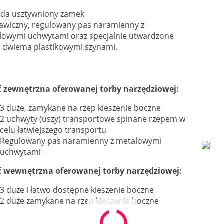
ada usztywniony zamek
kawiczny, regulowany pas naramienny z
lowymi uchwytami oraz specjalnie utwardzone
z dwiema plastikowymi szynami.
ć zewnętrzna oferowanej torby narzędziowej:
3 duże, zamykane na rzep kieszenie boczne
2 uchwyty (uszy) transportowe spinane rzepem w
celu łatwiejszego transportu
Regulowany pas naramienny z metalowymi
uchwytami
ć wewnętrzna oferowanej torby narzędziowej:
3 duże i łatwo dostępne kieszenie boczne
2 duże zamykane na rzep kieszenie boczne