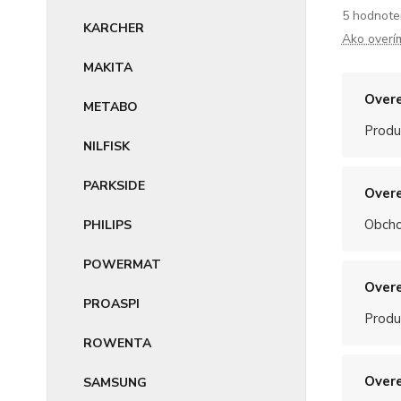
5 hodnote
KARCHER
Ako overí
MAKITA
Overe
METABO
Produ
NILFISK
PARKSIDE
Overe
Obchod
PHILIPS
POWERMAT
Overe
PROASPI
Produ
ROWENTA
Overe
SAMSUNG