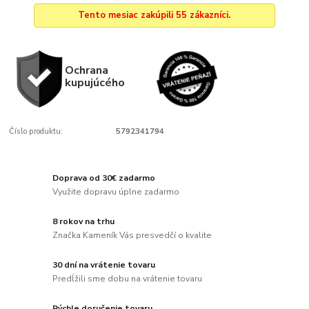
Tento mesiac zakúpili 55 zákazníci.
Ochrana
kupujúcého
Číslo produktu:
5792341794
Doprava od 30€ zadarmo
Využite dopravu úplne zadarmo
8 rokov na trhu
Značka Kameník Vás presvedčí o kvalite
30 dní na vrátenie tovaru
Predĺžili sme dobu na vrátenie tovaru
Rýchle doručenie tovaru