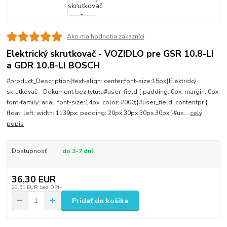
Ako ma hodnotia zákazníci
Elektrický skrutkovač - VOZIDLO pre GSR 10.8-LI
a GDR 10.8-LI BOSCH
#product_Description{text-align: center;font-size:15px}Elektrický
skrutkovač - Dokument bez tytułu#user_field { padding: 0px; margin: 0px;
font-family: arial; font-size:14px; color: #000;}#user_field .contentpr {
float: left; width: 1139px; padding: 20px 30px 30px 30px;}#us...
celý
popis
Dostupnosť
do 3-7 dní
36,30 EUR
29,51 EUR
bez DPH
Pridať do košíka