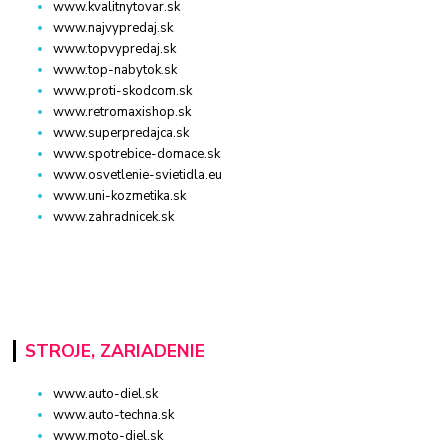
www.kvalitnytovar.sk
www.najvypredaj.sk
www.topvypredaj.sk
www.top-nabytok.sk
www.proti-skodcom.sk
www.retromaxishop.sk
www.superpredajca.sk
www.spotrebice-domace.sk
www.osvetlenie-svietidla.eu
www.uni-kozmetika.sk
www.zahradnicek.sk
STROJE, ZARIADENIE
www.auto-diel.sk
www.auto-techna.sk
www.moto-diel.sk