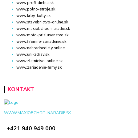
www.profi-dielna.sk
www.polno-stroje.sk
www.krby-kotly.sk
www.stavebnictvo-online.sk
www.maxiobchod-naradie.sk
www.moto-prislusenstvo.sk
www.firemne-zariadenie.sk
www.nahradnediely.online
www.uni-zdrav.sk
www.zlatnictvo-online.sk
www.zariadenie-firmy.sk
KONTAKT
WWW.MAXIOBCHOD-NARADIE.SK
+421 940 949 000