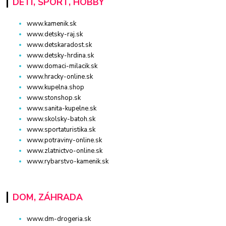
DETI, ŠPORT, HOBBY
www.kamenik.sk
www.detsky-raj.sk
www.detskaradost.sk
www.detsky-hrdina.sk
www.domaci-milacik.sk
www.hracky-online.sk
www.kupelna.shop
www.stonshop.sk
www.sanita-kupelne.sk
www.skolsky-batoh.sk
www.sportaturistika.sk
www.potraviny-online.sk
www.zlatnictvo-online.sk
www.rybarstvo-kamenik.sk
DOM, ZÁHRADA
www.dm-drogeria.sk