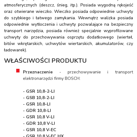
atmosferycznych (deszcz, śnieg, itp.). Posiada wygodną rękojeść
oraz otwierane wieczko. Wieczko posiada odpowiednie uchwyty
do szybkiego i łatwego zamykania. Wewnątrz walizka posiada
odpowiednie wytłoczenia i uchwyty pozwalające na bezpieczny
transport narzędzia, posiada również specjalnie wyprofilowane
uchwyty do przechowywania osprzętu dodatkowego (wierteł,
bitów wkrętarskich, uchwytów wiertarskich, akumulatorów, czy
ładowarek).
WŁAŚCIWOŚCI PRODUKTU
Przeznaczenie
- przechowywanie i transport
elektronarzędzi firmy BOSCH:
- GSR 10,8-2-LI
- GSB 10,8-2-LI
- GSR 10,8-LI
- GDR 10,8-LI
- GSR 10,8 V-LI
- GDR 10,8 V-LI
- GSR 10,8 V-EC
- GSR 10,8 V-EC HX