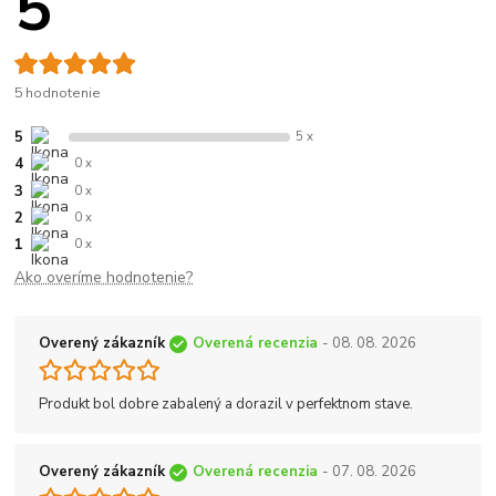
5
5 hodnotenie
5
5 x
4
0 x
3
0 x
2
0 x
1
0 x
Ako overíme hodnotenie?
Overený zákazník
Overená recenzia
- 08. 08. 2026
Produkt bol dobre zabalený a dorazil v perfektnom stave.
Overený zákazník
Overená recenzia
- 07. 08. 2026