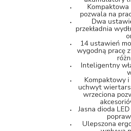
Kompaktowa b
pozwala na pra
Dwa ustawie
przekładnia wydłu
o
14 ustawień mo
wygodną pracę z
różn
Inteligentny wł
w
Kompaktowy i 
uchwyt wiertars
wrzeciona pozw
akcesorió
Jasna dioda LED
poprawi
Ulepszona erg