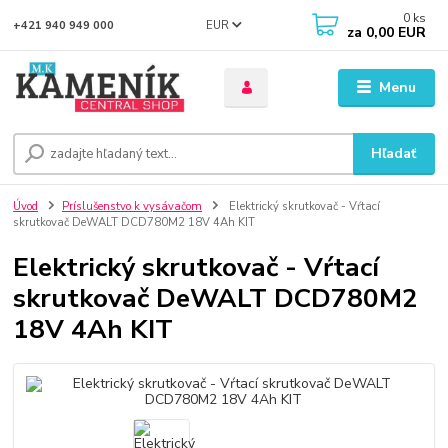
0
ks
EUR
+421 940 949 000
za
0,00 EUR
Menu
Hľadať
Úvod
Príslušenstvo k vysávačom
Elektrický skrutkovač - Vŕtací
skrutkovač DeWALT DCD780M2 18V 4Ah KIT
Elektrický skrutkovač - Vŕtací
skrutkovač DeWALT DCD780M2
18V 4Ah KIT