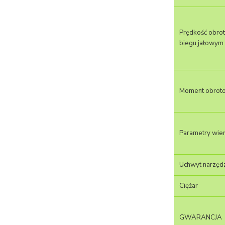
Prędkość obro
biegu jałowym
Moment obrot
Parametry wier
Uchwyt narzęd
Ciężar
GWARANCJA