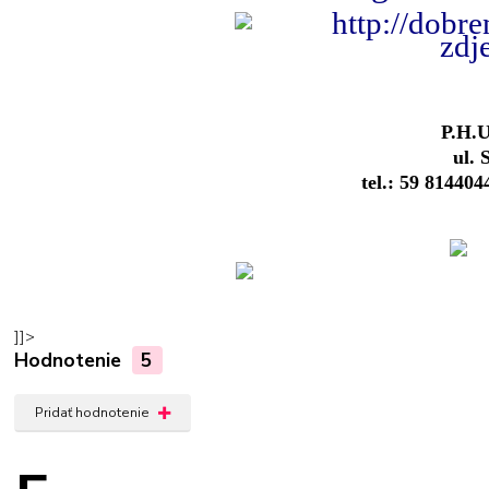
P.H.
ul. 
tel.: 59 814404
]]>
Hodnotenie
5
Pridať hodnotenie