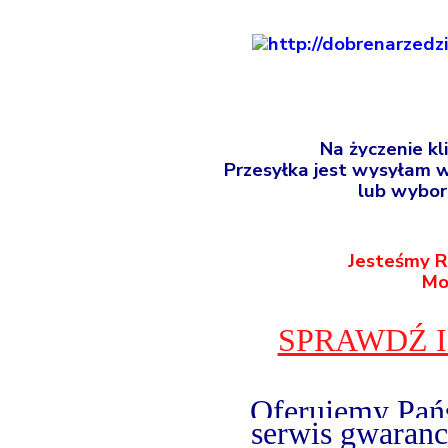
Na życzenie k
Przesyłka jest wysyłam w
lub wybor
Jesteśmy 
Mo
SPRAWDŹ I
Oferujemy Pańs
serwis gwaranc