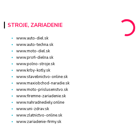
STROJE, ZARIADENIE
www.auto-diel.sk
www.auto-techna.sk
www.moto-diel.sk
www.profi-dielna.sk
www.polno-stroje.sk
www.krby-kotly.sk
www.stavebnictvo-online.sk
www.maxiobchod-naradie.sk
www.moto-prislusenstvo.sk
www.firemne-zariadenie.sk
www.nahradnediely.online
www.uni-zdrav.sk
www.zlatnictvo-online.sk
www.zariadenie-firmy.sk