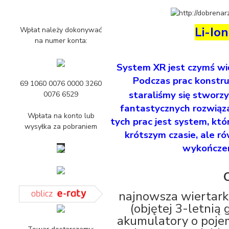
Li-Ion
Wpłat należy dokonywać
na numer konta:
System XR jest czymś wi
Podczas prac konstru
69 1060 0076 0000 3260
staraliśmy się stworz
0076 6529
fantastycznych rozwiąz
Wpłata na konto lub
tych prac jest system, kt
wysyłka za pobraniem
krótszym czasie, ale r
wykończen
najnowsza wiertarko
(objętej 3-letnią
akumulatory o pojem