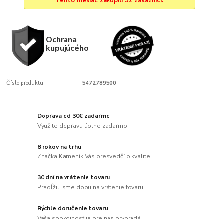
Tento mesiac zakúpili 32 zákazníci.
Ochrana
kupujúcého
Číslo produktu:
5472789500
Doprava od 30€ zadarmo
Využite dopravu úplne zadarmo
8 rokov na trhu
Značka Kameník Vás presvedčí o kvalite
30 dní na vrátenie tovaru
Predĺžili sme dobu na vrátenie tovaru
Rýchle doručenie tovaru
Vaša spokojnosť je pre nás prvoradá