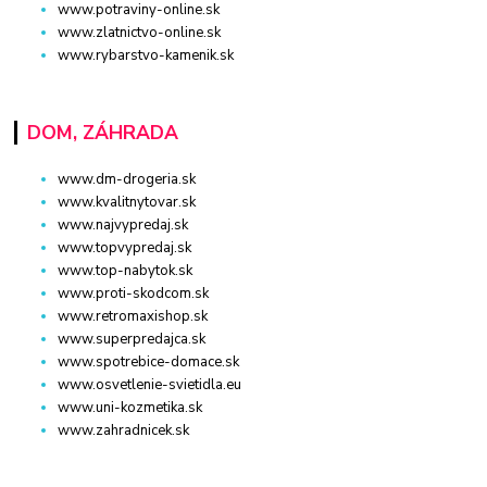
www.potraviny-online.sk
www.zlatnictvo-online.sk
www.rybarstvo-kamenik.sk
DOM, ZÁHRADA
www.dm-drogeria.sk
www.kvalitnytovar.sk
www.najvypredaj.sk
www.topvypredaj.sk
www.top-nabytok.sk
www.proti-skodcom.sk
www.retromaxishop.sk
www.superpredajca.sk
www.spotrebice-domace.sk
www.osvetlenie-svietidla.eu
www.uni-kozmetika.sk
www.zahradnicek.sk