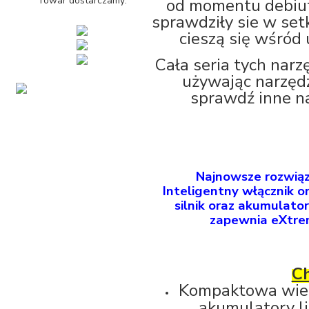
Towar dostarczamy:
od momentu debiut
sprawdziły sie w set
cieszą się wśró
Cała seria tych nar
używając narzęd
sprawdź inne na
Najnowsze rozwiąz
Inteligentny włącznik 
silnik oraz akumulato
zapewnia eXtrem
Ch
Kompaktowa wier
akumulatory l