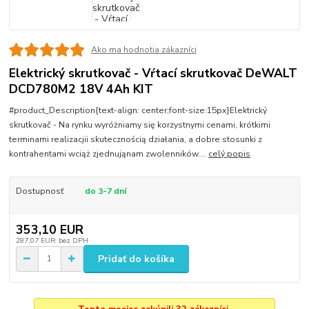
Ako ma hodnotia zákazníci
Elektrický skrutkovač - Vŕtací skrutkovač DeWALT
DCD780M2 18V 4Ah KIT
#product_Description{text-align: center;font-size:15px}Elektrický
skrutkovač - Na rynku wyróżniamy się korzystnymi cenami, krótkimi
terminami realizacjii skutecznością działania, a dobre stosunki z
kontrahentami wciąż zjednująnam zwolenników....
celý popis
Dostupnosť
do 3-7 dní
353,10 EUR
287,07 EUR
bez DPH
Pridať do košíka