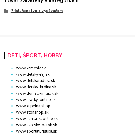
Tovar zaradený v kategóriách
Príslušenstvo k vysávačom
DETI, ŠPORT, HOBBY
www.kamenik.sk
www.detsky-raj.sk
www.detskaradost.sk
www.detsky-hrdina.sk
www.domaci-milacik.sk
www.hracky-online.sk
www.kupelna.shop
www.stonshop.sk
www.sanita-kupelne.sk
www.skolsky-batoh.sk
www.sportaturistika.sk