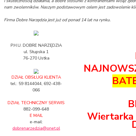
i skutecznością działania, a dobre stosunki z kontrahentami wciąż zjed
nam zwolenników. Naszym podstawowym celem jest zadowolenie kli
Firma Dobre Narzędzia jest już od ponad 14 lat na rynku.
P.H.U. DOBRE NARZĘDZIA
ul. Słupska 1
76-270 Ustka
NAJNOWSZ
DZIAŁ OBSŁUGI KLIENTA
BATE
tel.: 59 8144044, 692-438-
066
B
DZIAŁ TECHNICZNY SERWIS
882-099-648
Wiertark
E MAIL
e-mail:
dobrenarzedzia@onet.pl