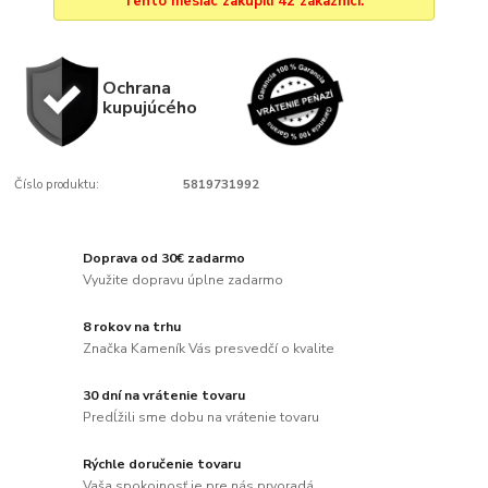
Tento mesiac zakúpili 42 zákazníci.
Ochrana
kupujúcého
Číslo produktu:
5819731992
Doprava od 30€ zadarmo
Využite dopravu úplne zadarmo
8 rokov na trhu
Značka Kameník Vás presvedčí o kvalite
30 dní na vrátenie tovaru
Predĺžili sme dobu na vrátenie tovaru
Rýchle doručenie tovaru
Vaša spokojnosť je pre nás prvoradá