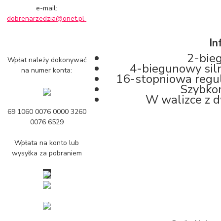
e-mail:
dobrenarzedzia@onet.pl
In
2-bie
Wpłat należy dokonywać
4-biegunowy siln
na numer konta:
16-stopniowa regu
Szybkom
W walizce z 
69 1060 0076 0000 3260
0076 6529
Wpłata na konto lub
wysyłka za pobraniem