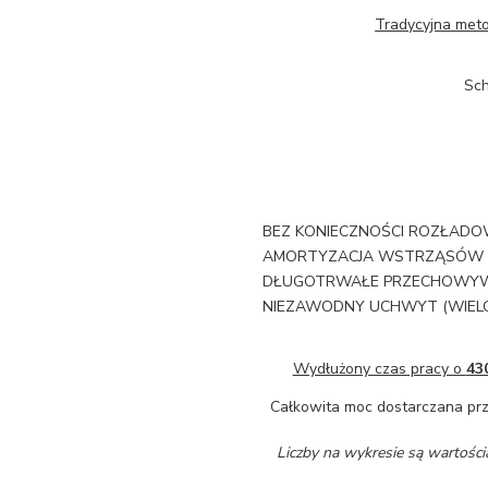
Tradycyjna met
Sch
BEZ KONIECZNOŚCI ROZŁADOWA
AMORTYZACJA WSTRZĄSÓW 
DŁUGOTRWAŁE PRZECHOWYWA
NIEZAWODNY UCHWYT (WIEL
Wydłużony czas pracy o
43
Całkowita moc dostarczana prz
Liczby na wykresie są wartości