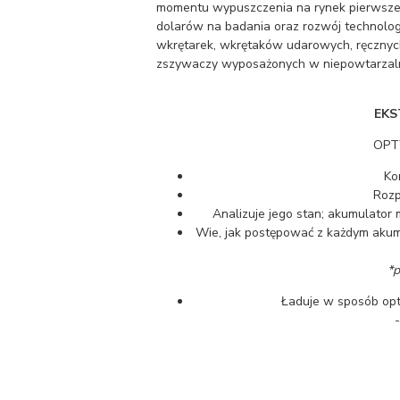
momentu wypuszczenia na rynek pierwsze
dolarów na badania oraz rozwój technologi
wkrętarek, wkrętaków udarowych, ręcznych
zszywaczy wyposażonych w niepowtarzalne
EK
OPT
Ko
Rozp
Analizuje jego stan; akumulator 
Wie, jak postępować z każdym ak
*p
Ładuje w sposób opt