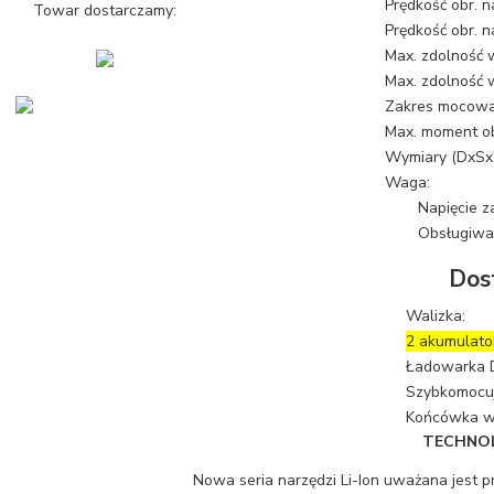
Prędkość obr. n
Towar dostarczamy:
Prędkość obr. n
Max. zdolność w
Max. zdolność 
Zakres mocowa
Max. moment ob
Wymiary (DxSx
Waga:
Napięcie za
Obsługiwa
Dos
Walizka:
2 akumulato
Ładowarka 
Szybkomocuj
Końcówka wk
TECHNOL
Nowa seria narzędzi Li-Ion uważana jest p