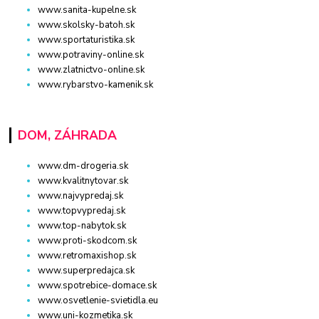
www.sanita-kupelne.sk
www.skolsky-batoh.sk
www.sportaturistika.sk
www.potraviny-online.sk
www.zlatnictvo-online.sk
www.rybarstvo-kamenik.sk
DOM, ZÁHRADA
www.dm-drogeria.sk
www.kvalitnytovar.sk
www.najvypredaj.sk
www.topvypredaj.sk
www.top-nabytok.sk
www.proti-skodcom.sk
www.retromaxishop.sk
www.superpredajca.sk
www.spotrebice-domace.sk
www.osvetlenie-svietidla.eu
www.uni-kozmetika.sk