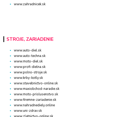
www.zahradnicek.sk
STROJE, ZARIADENIE
www.auto-diel.sk
www.auto-techna.sk
www.moto-diel.sk
www.profi-dielna.sk
www.polno-stroje.sk
www.krby-kotly.sk
www.stavebnictvo-online.sk
www.maxiobchod-naradie.sk
www.moto-prislusenstvo.sk
www.firemne-zariadenie.sk
www.nahradnediely.online
www.uni-zdrav.sk
www.zlatnictvo-online.sk