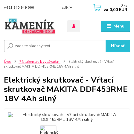
0
ks
EUR
+421 940 949 000
za
0,00 EUR
Menu
Hľadať
Úvod
Príslušenstvo k vysávačom
Elektrický skrutkovač - Vŕtací
skrutkovač MAKITA DDF453RME 18V 4Ah silný
Elektrický skrutkovač - Vŕtací
skrutkovač MAKITA DDF453RME
18V 4Ah silný