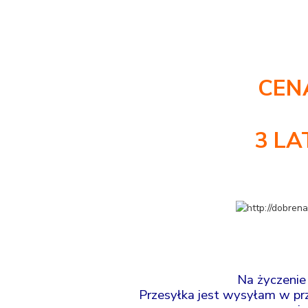
CEN
3 L
Na życzenie
Przesyłka jest wysyłam w prz