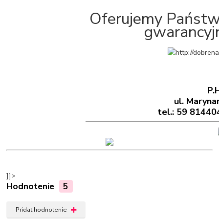
Oferujemy Państwu
gwarancyjn
P.
ul. Maryna
tel.: 59 81440
]]>
Hodnotenie
5
Pridať hodnotenie