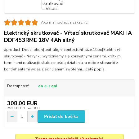
Ako ma hodnotia zákazníci
Elektrický skrutkovač - Vŕtací skrutkovač MAKITA
DDF453RME 18V 4Ah silný
#product_Description{text-align: center;font-size:15px}Elektrický
skrutkovač - Na rynku wyróżniamy się korzystnymi cenami, krótkimi
terminami realizacjii skutecznością działania, a dobre stosunki z
kontrahentami wciąż zjednująnam zwolenni...
celý popis
Dostupnosť
do 3-7 dní
308,00 EUR
250,41 EUR
bez DPH
Pridať do košíka