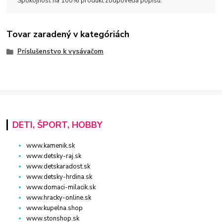
Spokojnosť na 100% produkt zodpovedá popisu.
Tovar zaradený v kategóriách
Príslušenstvo k vysávačom
DETI, ŠPORT, HOBBY
www.kamenik.sk
www.detsky-raj.sk
www.detskaradost.sk
www.detsky-hrdina.sk
www.domaci-milacik.sk
www.hracky-online.sk
www.kupelna.shop
www.stonshop.sk