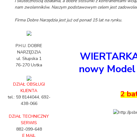
i skutecznością działania, a dobre stosunki z kontrahentami wcią
nam zwolenników. Naszym podstawowym celem jest zadowoleni
Firma Dobre Narzędzia jest już od ponad 15 lat na rynku.
P.H.U. DOBRE
NARZĘDZIA
WIERTARK
ul. Słupska 1
76-270 Ustka
nowy Model
DZIAŁ OBSŁUGI
KLIENTA
2 ba
tel.: 59 8144044, 692-
438-066
DZIAŁ TECHNICZNY
SERWIS
882-099-648
E MAIL