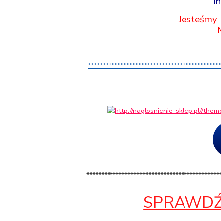
i
Jesteśmy
********************************************
*********************************************
SPRAWDŹ 