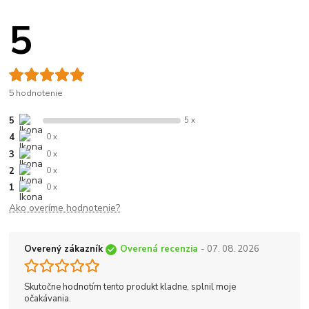
5
5 hodnotenie
5
5 x
4
0 x
3
0 x
2
0 x
1
0 x
Ako overíme hodnotenie?
Overený zákazník
Overená recenzia
- 07. 08. 2026
Skutočne hodnotím tento produkt kladne, splnil moje
očakávania.