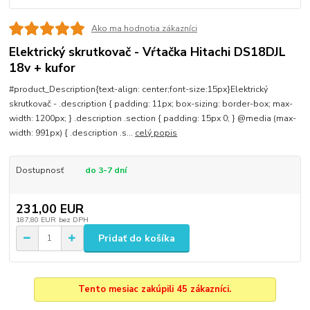
Ako ma hodnotia zákazníci
Elektrický skrutkovač - Vŕtačka Hitachi DS18DJL
18v + kufor
#product_Description{text-align: center;font-size:15px}Elektrický
skrutkovač - .description { padding: 11px; box-sizing: border-box; max-
width: 1200px; } .description .section { padding: 15px 0; } @media (max-
width: 991px) { .description .s...
celý popis
Dostupnosť
do 3-7 dní
231,00 EUR
187,80 EUR
bez DPH
Pridať do košíka
Tento mesiac zakúpili 45 zákazníci.