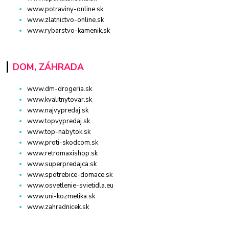
www.potraviny-online.sk
www.zlatnictvo-online.sk
www.rybarstvo-kamenik.sk
DOM, ZÁHRADA
www.dm-drogeria.sk
www.kvalitnytovar.sk
www.najvypredaj.sk
www.topvypredaj.sk
www.top-nabytok.sk
www.proti-skodcom.sk
www.retromaxishop.sk
www.superpredajca.sk
www.spotrebice-domace.sk
www.osvetlenie-svietidla.eu
www.uni-kozmetika.sk
www.zahradnicek.sk