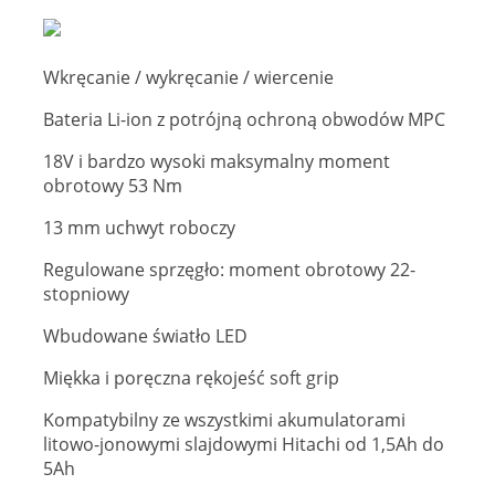
Wkręcanie / wykręcanie / wiercenie
Bateria Li-ion z potrójną ochroną obwodów MPC
18V i bardzo wysoki maksymalny moment
obrotowy 53 Nm
13 mm uchwyt roboczy
Regulowane sprzęgło: moment obrotowy 22-
stopniowy
Wbudowane światło LED
Miękka i poręczna rękojeść soft grip
Kompatybilny ze wszystkimi akumulatorami
litowo-jonowymi slajdowymi Hitachi od 1,5Ah do
5Ah