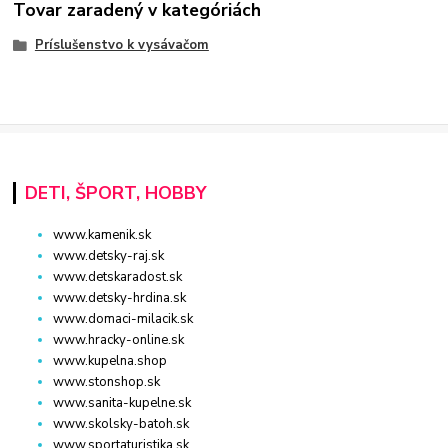
Tovar zaradený v kategóriách
Príslušenstvo k vysávačom
DETI, ŠPORT, HOBBY
www.kamenik.sk
www.detsky-raj.sk
www.detskaradost.sk
www.detsky-hrdina.sk
www.domaci-milacik.sk
www.hracky-online.sk
www.kupelna.shop
www.stonshop.sk
www.sanita-kupelne.sk
www.skolsky-batoh.sk
www.sportaturistika.sk