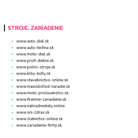
STROJE, ZARIADENIE
www.auto-diel.sk
www.auto-techna.sk
www.moto-diel.sk
www.profi-dielna.sk
www.polno-stroje.sk
www.krby-kotly.sk
www.stavebnictvo-online.sk
www.maxiobchod-naradie.sk
www.moto-prislusenstvo.sk
www.firemne-zariadenie.sk
www.nahradnediely.online
www.uni-zdrav.sk
www.zlatnictvo-online.sk
www.zariadenie-firmy.sk