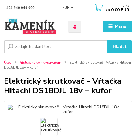
0
ks
EUR
+421 940 949 000
za
0,00 EUR
Menu
Hľadať
Úvod
Príslušenstvo k vysávačom
Elektrický skrutkovač - Vŕtačka Hitachi
DS18DJL 18v + kufor
Elektrický skrutkovač - Vŕtačka
Hitachi DS18DJL 18v + kufor