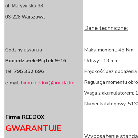
ul. Marywilska 38
03-228
Warszawa
Dane techniczne:
Godziny
Maks. moment: 45 Nm
otwarcia
Poniedziałek-Piątek 9-16
Uchwyt: 13 mm
tel.
795 352 696
Prędkość bez obciążenia 
Regulacja momentu obr
e-mail:
biuro.reedox@poczta.fm
Waga z akumulatorem: 1
Numer katalogowy: 51
Firma REEDOX
GWARANTUJE
Wyposażenie stand