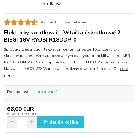
Ako ma hodnotia zákazníci
Elektrický skrutkovač - Vŕtačka / skrutkovač 2
BIEGI 18V RYOBI R18DDP-0
#product_Description{text-align: center;font-size:15px}Elektrický
skrutkovač - JJesteśmy autoryzowanym dystrybutorem Milwaukee, AEG,
RYOBI KONTAKT Salon Sprzedaży F.H.U REEDOX Maciej Sadłowski ul.
Marywilska 38 03-228 Warszawa Godziny otwarcia Poniedzia&...
celý
popis
Dostupnosť
do 3-7 dní
66,00 EUR
53,66 EUR
bez DPH
Pridať do košíka