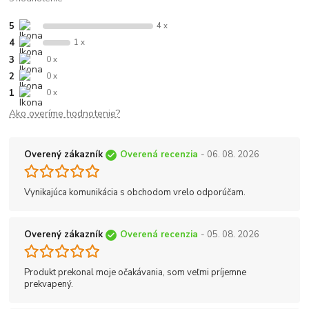
5
4 x
4
1 x
3
0 x
2
0 x
1
0 x
Ako overíme hodnotenie?
Overený zákazník
Overená recenzia
- 06. 08. 2026
Vynikajúca komunikácia s obchodom vrelo odporúčam.
Overený zákazník
Overená recenzia
- 05. 08. 2026
Produkt prekonal moje očakávania, som veľmi príjemne
prekvapený.