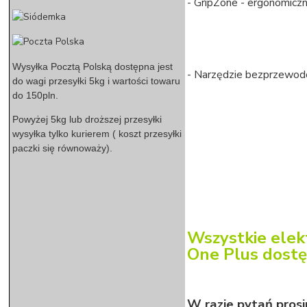
- GripZone - ergonomicz
Wysyłka Pocztą Polską dostępna jest
- Narzędzie bezprzewo
do wagi przesyłki 5kg i wartości towaru
do 150pln.
Powyżej 5kg lub droższej przesyłki
wysyłka tylko kurierem ( koszt przesyłki
paczki się równoważy).
Wszystkie elek
One Plus dostę
W razie pytań pros