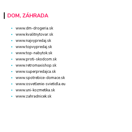
DOM, ZÁHRADA
www.dm-drogeria.sk
www.kvalitnytovar.sk
www.najvypredaj.sk
www.topvypredaj.sk
www.top-nabytok.sk
www.proti-skodcom.sk
www.retromaxishop.sk
www.superpredajca.sk
www.spotrebice-domace.sk
www.osvetlenie-svietidla.eu
www.uni-kozmetika.sk
www.zahradnicek.sk