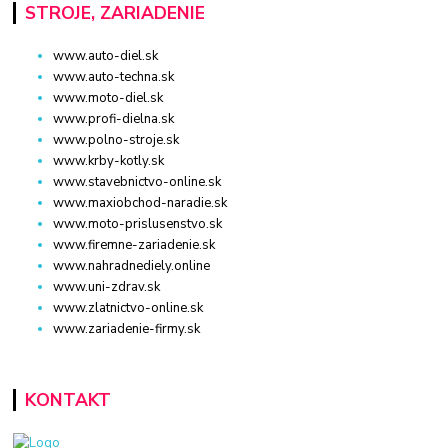
STROJE, ZARIADENIE
www.auto-diel.sk
www.auto-techna.sk
www.moto-diel.sk
www.profi-dielna.sk
www.polno-stroje.sk
www.krby-kotly.sk
www.stavebnictvo-online.sk
www.maxiobchod-naradie.sk
www.moto-prislusenstvo.sk
www.firemne-zariadenie.sk
www.nahradnediely.online
www.uni-zdrav.sk
www.zlatnictvo-online.sk
www.zariadenie-firmy.sk
KONTAKT