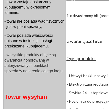
- towar zostaje dostarczony
kupującemu w okreslonym
terminie,
1 x dwustronny bit (prod
- towar nie posiada wad fizycznych
i jest w pełni sprawny,
- towar posiada właściwości
Gwarancja:
2 lata
opisane w instrukcji obsługi
przekazanej kupującemu,
- wszystkie produkty objęte są
Opis produktu:
gwarancją honorowaną w
autoryzowanych punktach
sprzedaży na terenie całego kraju.
- Uchwyt bezkluczowy 
- Elektroniczna regulacj
- Szybka 24 - stopniow
Towar wysyłam
- Poziomica do precyzyjn