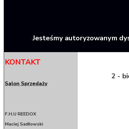
Jesteśmy autoryzowanym dy
J
KONTAKT
2 - b
Salon Sprzedaży
F.H.U REEDOX
Maciej Sadłowski