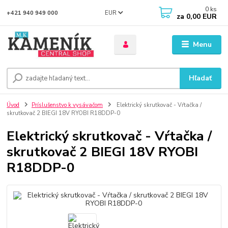
0
ks
EUR
+421 940 949 000
za
0,00 EUR
Menu
Hľadať
Úvod
Príslušenstvo k vysávačom
Elektrický skrutkovač - Vŕtačka /
skrutkovač 2 BIEGI 18V RYOBI R18DDP-0
Elektrický skrutkovač - Vŕtačka /
skrutkovač 2 BIEGI 18V RYOBI
R18DDP-0