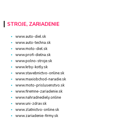
STROJE, ZARIADENIE
www.auto-diel.sk
www.auto-techna.sk
www.moto-diel.sk
www.profi-dielna.sk
www.polno-stroje.sk
www.krby-kotly.sk
www.stavebnictvo-online.sk
www.maxiobchod-naradie.sk
www.moto-prislusenstvo.sk
www.firemne-zariadenie.sk
www.nahradnediely.online
www.uni-zdrav.sk
www.zlatnictvo-online.sk
www.zariadenie-firmy.sk