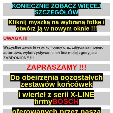
KONIECZNIE ZOBACZ WIĘCEJ
SZCZEGÓŁÓW
Kliknij myszką na wybraną fotkę i
otwórz ją w nowym
oknie !!!
UWAGA !!!
Wszystkie zawarte w aukcji opisy oraz zdjęcia są mojego
autorstwa, wykorzystywanie ich bez mojej zgody jest
ZABRONIONE !!!
ZAPRASZAMY !!!
Do obejrzenia pozostałych
zestawów końcówek
i
wierteł z serii X-LINE
firmy
BOSCH
oferowanych
przez naszą