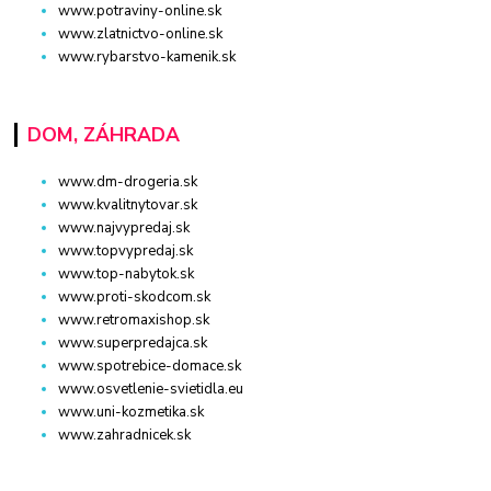
www.potraviny-online.sk
www.zlatnictvo-online.sk
www.rybarstvo-kamenik.sk
DOM, ZÁHRADA
www.dm-drogeria.sk
www.kvalitnytovar.sk
www.najvypredaj.sk
www.topvypredaj.sk
www.top-nabytok.sk
www.proti-skodcom.sk
www.retromaxishop.sk
www.superpredajca.sk
www.spotrebice-domace.sk
www.osvetlenie-svietidla.eu
www.uni-kozmetika.sk
www.zahradnicek.sk