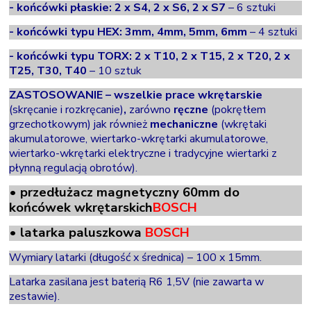
- końcówki płaskie: 2 x S4, 2 x S6, 2 x S7
– 6 sztuki
- końcówki typu HEX: 3mm, 4mm, 5mm, 6mm
– 4 sztuki
- końcówki typu TORX: 2 x T10, 2 x T15, 2 x T20, 2 x
T25, T30, T40
– 10 sztuk
ZASTOSOWANIE – wszelkie prace
wkrętarskie
(skręcanie i rozkręcanie)
,
zarówno
ręczne
(pokrętłem
grzechotkowym) jak również
mechaniczne
(wkrętaki
akumulatorowe, wiertarko-wkrętarki akumulatorowe,
wiertarko-wkrętarki elektryczne i tradycyjne wiertarki z
płynną regulacją obrotów).
•
przedłużacz magnetyczny 60mm do
końcówek
wkrętarskich
BOSCH
•
latarka paluszkowa
BOSCH
Wymiary latarki (długość x średnica) – 100 x 15mm.
Latarka zasilana jest baterią R6 1,5V (nie zawarta w
zestawie).