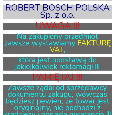
ROBERT BOSCH POLSKA
Sp. z
o.
o
.
UWAGA !!!
Na zakupiony przedmiot
zawsze wystawiamy
FAKTURĘ
VAT
,
która jest podstawą do
jakiejkolwiek
reklamacji !!!
PAMIĘTAJ !!!
Zawsze żądaj od sprzedawcy
dokumentu zakupu, wówczas
będziesz pewien, że towar jest
oryginalny, nie pochodzi z
kradzieży i posiada
gwarancję !!!