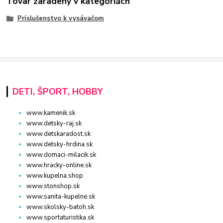
Tovar zaradený v kategóriách
Príslušenstvo k vysávačom
DETI, ŠPORT, HOBBY
www.kamenik.sk
www.detsky-raj.sk
www.detskaradost.sk
www.detsky-hrdina.sk
www.domaci-milacik.sk
www.hracky-online.sk
www.kupelna.shop
www.stonshop.sk
www.sanita-kupelne.sk
www.skolsky-batoh.sk
www.sportaturistika.sk