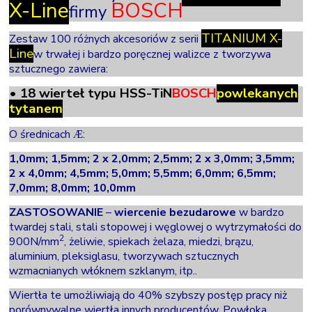
X-Line
BOSCH
firmy
TITANIUM
X-
Zestaw
100 różnych akcesoriów z serii
Line
w trwałej i bardzo poręcznej walizce z tworzywa
sztucznego
zawiera:
• 18 wierteł typu
HSS-TiN
BOSCH
powlekanych
tytanem
O średnicach
:
Æ
1,0mm; 1,5mm; 2 x 2,0mm; 2,5mm; 2 x 3,0mm; 3,5mm;
2 x 4,0mm; 4,5mm; 5,0mm; 5,5mm; 6,0mm; 6,5mm;
7,0mm; 8,0mm; 10,0mm
ZASTOSOWANIE
–
wiercenie
bezudarowe
w bardzo
twardej stali, stali stopowej i węglowej o wytrzymałości do
2
900N/mm
, żeliwie, spiekach żelaza, miedzi, brązu,
aluminium, pleksiglasu, tworzywach sztucznych
wzmacnianych włóknem szklanym, itp..
Wiertła te umożliwiają do 40% szybszy postęp pracy niż
porównywalne wiertła innych producentów. Powłoka