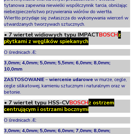
tytanowa zapewnia niewielki współczynnik tarcia, obniżając
niebezpieczeństwo przywierania wiórów do wiertła.
Wiertło przydaje się zwłaszcza do wykonywania wierceń w
utwardzanych tworzywach sztucznych.
• 7
wierteł widiowych typu IMPACT
BOSCH
z
płytkami z węglików spiekanych
O średnicach
:
Æ
3,0mm; 4,0mm; 5,0mm; 5,5mm; 6,0mm; 8,0mm;
10,0mm
ZASTOSOWANIE
–
wiercenie udarowe
w murze, cegle,
cegle silikatowej, kamieniu sztucznym i naturalnym oraz w
betonie.
• 7
wierteł typu
HSS-CV
BOSCH
z ostrzem
centrującym i ostrzami bocznymi
O średnicach
:
Æ
3,0mm; 4,0mm; 5,0mm; 6,0mm; 7,0mm; 8,0mm;