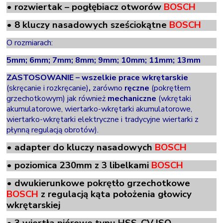
•
rozwiertak – pogłębiacz otworów
BOSCH
• 8 kluczy nasadowych sześciokątne
BOSCH
O rozmiarach:
5mm; 6mm; 7mm; 8mm; 9mm; 10mm; 11mm; 13mm
ZASTOSOWANIE – wszelkie prace
wkrętarskie
(skręcanie i rozkręcanie)
,
zarówno
ręczne
(pokrętłem
grzechotkowym) jak również
mechaniczne
(wkrętaki
akumulatorowe, wiertarko-wkrętarki akumulatorowe,
wiertarko-wkrętarki elektryczne i tradycyjne wiertarki z
płynną regulacją obrotów).
•
adapter do kluczy nasadowych
BOSCH
• poziomica 230mm z 3 libelkami
BOSCH
•
dwukierunkowe pokrętło grzechotkowe
BOSCH
z regulacją kąta położenia głowicy
wkrętarskiej
• 3
wiertła piórowe typu
HSS-CV
ISO-