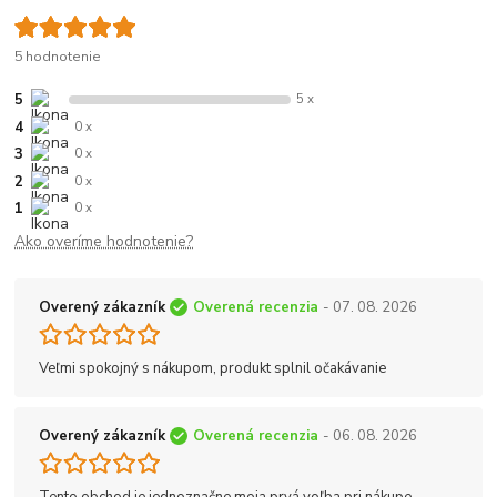
5 hodnotenie
5
5 x
4
0 x
3
0 x
2
0 x
1
0 x
Ako overíme hodnotenie?
Overený zákazník
Overená recenzia
- 07. 08. 2026
Veľmi spokojný s nákupom, produkt splnil očakávanie
Overený zákazník
Overená recenzia
- 06. 08. 2026
Tento obchod je jednoznačne moja prvá voľba pri nákupe