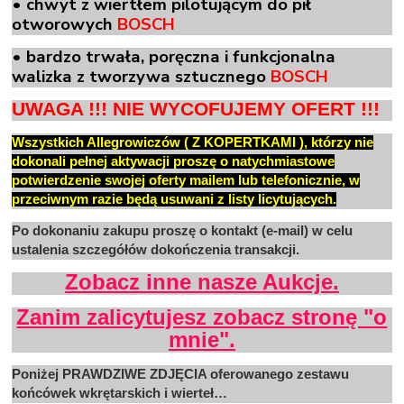
•
chwyt z wiertłem pilotującym do pił
otworowych
BOSCH
• bardzo trwała, poręczna i funkcjonalna
walizka z tworzywa sztucznego
BOSCH
UWAGA !!!
NIE WYCOFUJEMY
OFERT !!!
Wszystkich
Allegrowiczów
( Z
KOPERTKAMI ),
którzy nie
dokonali pełnej aktywacji proszę o natychmiastowe
potwierdzenie swojej oferty mailem lub telefonicznie, w
przeciwnym razie będą usuwani z listy licytujących.
Po dokonaniu zakupu proszę o kontakt (e-mail) w celu
ustalenia szczegółów dokończenia transakcji.
Zobacz inne nasze Aukcje.
Zanim zalicytujesz zobacz stronę "o
mnie".
Poniżej PRAWDZIWE ZDJĘCIA oferowanego zestawu
końcówek
wkrętarskich
i wierteł…