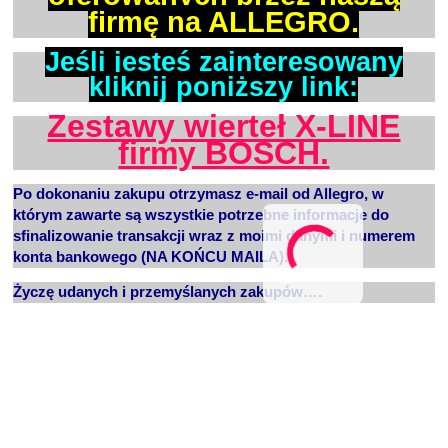
firmę na ALLEGRO.
Jeśli jesteś zainteresowany
kliknij poniższy link:
Zestawy wierteł X-LINE
firmy BOSCH.
Po dokonaniu zakupu otrzymasz
e-mail
od Allegro, w
którym zawarte są wszystkie potrzebne informacje do
sfinalizowanie transakcji wraz z moimi danymi i numerem
konta bankowego (NA KOŃCU MAILA).
Życzę udanych i przemyślanych zakupów….