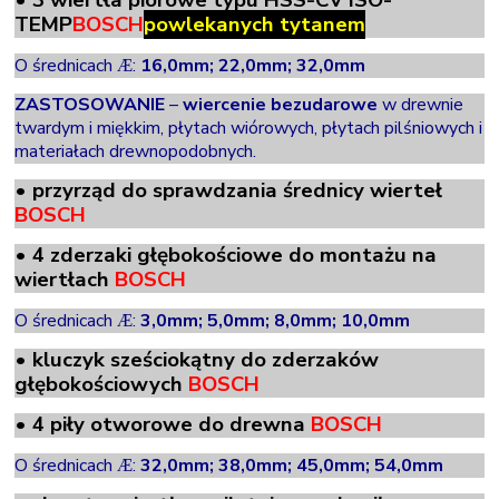
TEMP
BOSCH
powlekanych tytanem
O średnicach
:
16,0mm; 22,0mm; 32,0mm
Æ
ZASTOSOWANIE
–
wiercenie
bezudarowe
w drewnie
twardym i miękkim, płytach wiórowych, płytach pilśniowych i
materiałach drewnopodobnych.
•
przyrząd do sprawdzania średnicy wierteł
BOSCH
•
4 zderzaki głębokościowe do montażu na
wiertłach
BOSCH
O średnicach
:
3,0mm; 5,0mm; 8,0mm; 10,0mm
Æ
•
kluczyk sześciokątny do zderzaków
głębokościowych
BOSCH
•
4 piły otworowe do drewna
BOSCH
O średnicach
:
32,0mm; 38,0mm; 45,0mm; 54,0mm
Æ