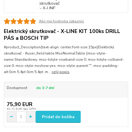
Ako ma hodnotia zákazníci
Elektrický skrutkovač - X-LINE KIT 100ks DRILL
PÁS a BOSCH TIP
#product_Description{text-align: center;font-size:15px}Elektrický
skrutkovač - #user_field table.MsoNormalTable {mso-style-
name:Standardowy; mso-tstyle-rowband-size:0; mso-tstyle-colband-
size:0; mso-style-noshow:yes; mso-style-parent:""; mso-padding-
alt:0cm 5.4pt 0cm 5.4pt; m...
celý popis
Dostupnosť
do 3-7 dní
75,90 EUR
61,71 EUR
bez DPH
Pridať do košíka