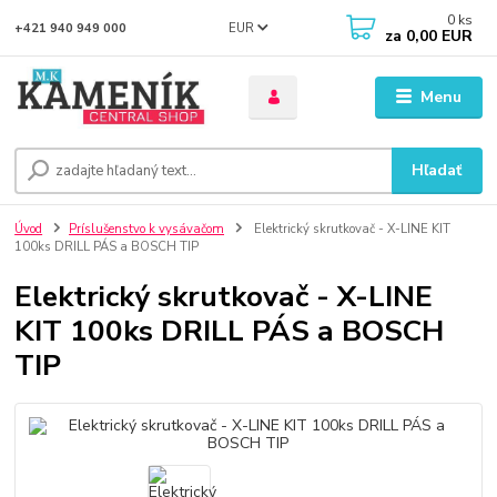
0
ks
EUR
+421 940 949 000
za
0,00 EUR
Menu
Hľadať
Úvod
Príslušenstvo k vysávačom
Elektrický skrutkovač - X-LINE KIT
100ks DRILL PÁS a BOSCH TIP
Elektrický skrutkovač - X-LINE
KIT 100ks DRILL PÁS a BOSCH
TIP