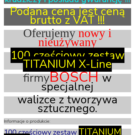
Podana cena jest ceną
brutto z
VAT !!!
Oferujemy
nowy i
nieużywany
100 częściowy zestaw
TITANIUM
X-Line
BOSCH
firmy
w
specjalnej
walizce
z tworzywa
sztucznego
.
Informacje o produkcie:
TITANIUM
100 częściowy zestaw