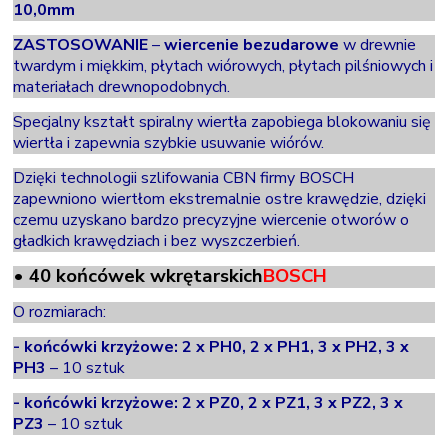
10,0mm
ZASTOSOWANIE
–
wiercenie
bezudarowe
w drewnie
twardym i miękkim, płytach wiórowych, płytach pilśniowych i
materiałach drewnopodobnych.
Specjalny kształt spiralny wiertła zapobiega blokowaniu się
wiertła i zapewnia szybkie usuwanie wiórów.
Dzięki technologii szlifowania CBN firmy BOSCH
zapewniono wiertłom ekstremalnie ostre krawędzie, dzięki
czemu uzyskano bardzo precyzyjne wiercenie otworów o
gładkich krawędziach i bez
wyszczerbień
.
• 40 końcówek
wkrętarskich
BOSCH
O rozmiarach:
- końcówki krzyżowe: 2 x PH0, 2 x PH1, 3 x PH2, 3 x
PH3
– 10 sztuk
- końcówki krzyżowe: 2 x PZ0, 2 x PZ1, 3 x PZ2, 3 x
PZ3
– 10 sztuk